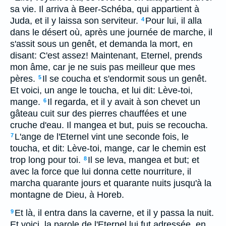
sa vie. Il arriva à Beer-Schéba, qui appartient à
Juda, et il y laissa son serviteur.
Pour lui, il alla
4
dans le désert où, après une journée de marche, il
s'assit sous un genêt, et demanda la mort, en
disant: C'est assez! Maintenant, Eternel, prends
mon âme, car je ne suis pas meilleur que mes
pères.
Il se coucha et s'endormit sous un genêt.
5
Et voici, un ange le toucha, et lui dit: Lève-toi,
mange.
Il regarda, et il y avait à son chevet un
6
gâteau cuit sur des pierres chauffées et une
cruche d'eau. Il mangea et but, puis se recoucha.
L'ange de l'Eternel vint une seconde fois, le
7
toucha, et dit: Lève-toi, mange, car le chemin est
trop long pour toi.
Il se leva, mangea et but; et
8
avec la force que lui donna cette nourriture, il
marcha quarante jours et quarante nuits jusqu'à la
montagne de Dieu, à Horeb.
Et là, il entra dans la caverne, et il y passa la nuit.
9
Et voici, la parole de l'Eternel lui fut adressée, en