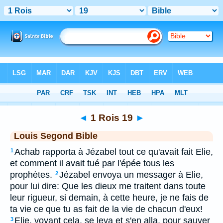
Bible
>
LSG
> 1 Rois 19
◄
1 Rois 19
►
Louis Segond Bible
Achab rapporta à Jézabel tout ce qu'avait fait Elie,
1
et comment il avait tué par l'épée tous les
prophètes.
Jézabel envoya un messager à Elie,
2
pour lui dire: Que les dieux me traitent dans toute
leur rigueur, si demain, à cette heure, je ne fais de
ta vie ce que tu as fait de la vie de chacun d'eux!
Elie, voyant cela, se leva et s'en alla, pour sauver
3