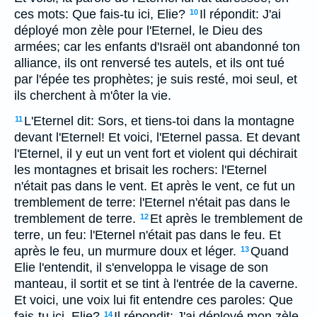
ces mots: Que fais-tu ici, Elie?
Il répondit: J'ai
10
déployé mon zèle pour l'Eternel, le Dieu des
armées; car les enfants d'Israël ont abandonné ton
alliance, ils ont renversé tes autels, et ils ont tué
par l'épée tes prophètes; je suis resté, moi seul, et
ils cherchent à m'ôter la vie.
L'Eternel dit: Sors, et tiens-toi dans la montagne
11
devant l'Eternel! Et voici, l'Eternel passa. Et devant
l'Eternel, il y eut un vent fort et violent qui déchirait
les montagnes et brisait les rochers: l'Eternel
n'était pas dans le vent. Et après le vent, ce fut un
tremblement de terre: l'Eternel n'était pas dans le
tremblement de terre.
Et après le tremblement de
12
terre, un feu: l'Eternel n'était pas dans le feu. Et
après le feu, un murmure doux et léger.
Quand
13
Elie l'entendit, il s'enveloppa le visage de son
manteau, il sortit et se tint à l'entrée de la caverne.
Et voici, une voix lui fit entendre ces paroles: Que
fais-tu ici, Elie?
Il répondit: J'ai déployé mon zèle
14