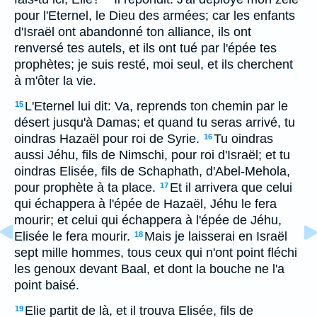
pour l'Eternel, le Dieu des armées; car les enfants
d'Israël ont abandonné ton alliance, ils ont
renversé tes autels, et ils ont tué par l'épée tes
prophètes; je suis resté, moi seul, et ils cherchent
à m'ôter la vie.
L'Eternel lui dit: Va, reprends ton chemin par le
15
désert jusqu'à Damas; et quand tu seras arrivé, tu
oindras Hazaël pour roi de Syrie.
Tu oindras
16
aussi Jéhu, fils de Nimschi, pour roi d'Israël; et tu
oindras Elisée, fils de Schaphath, d'Abel-Mehola,
pour prophète à ta place.
Et il arrivera que celui
17
qui échappera à l'épée de Hazaël, Jéhu le fera
mourir; et celui qui échappera à l'épée de Jéhu,
Elisée le fera mourir.
Mais je laisserai en Israël
18
sept mille hommes, tous ceux qui n'ont point fléchi
les genoux devant Baal, et dont la bouche ne l'a
point baisé.
Elie partit de là, et il trouva Elisée, fils de
19