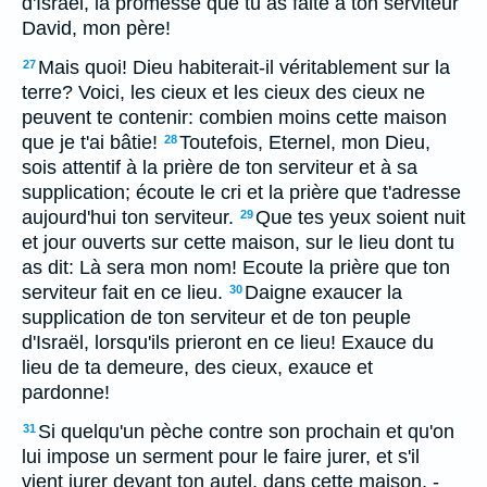
d'Israël, la promesse que tu as faite à ton serviteur
David, mon père!
Mais quoi! Dieu habiterait-il véritablement sur la
27
terre? Voici, les cieux et les cieux des cieux ne
peuvent te contenir: combien moins cette maison
que je t'ai bâtie!
Toutefois, Eternel, mon Dieu,
28
sois attentif à la prière de ton serviteur et à sa
supplication; écoute le cri et la prière que t'adresse
aujourd'hui ton serviteur.
Que tes yeux soient nuit
29
et jour ouverts sur cette maison, sur le lieu dont tu
as dit: Là sera mon nom! Ecoute la prière que ton
serviteur fait en ce lieu.
Daigne exaucer la
30
supplication de ton serviteur et de ton peuple
d'Israël, lorsqu'ils prieront en ce lieu! Exauce du
lieu de ta demeure, des cieux, exauce et
pardonne!
Si quelqu'un pèche contre son prochain et qu'on
31
lui impose un serment pour le faire jurer, et s'il
vient jurer devant ton autel, dans cette maison, -