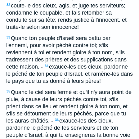
coute-le des cieux, agis, et juge tes serviteurs;
32
condamne le coupable, et fais retomber sa
conduite sur sa tête; rends justice à l'innocent, et
traite-le selon son innocence!
Quand ton peuple d'Israël sera battu par
33
l'ennemi, pour avoir péché contre toi; s'ils
reviennent à toi et rendent gloire à ton nom, s'ils
t'adressent des prières et des supplications dans
cette maison, -
exauce-les des cieux, pardonne
34
le péché de ton peuple d'Israël, et ramène-les dans
le pays que tu as donné à leurs pères!
Quand le ciel sera fermé et qu'il n'y aura point de
35
pluie, à cause de leurs péchés contre toi, s'ils
prient dans ce lieu et rendent gloire à ton nom, et
s'ils se détournent de leurs péchés, parce que tu
les auras châtiés, -
exauce-les des cieux,
36
pardonne le péché de tes serviteurs et de ton
peuple d'Israël, à qui tu enseigneras la bonne voie