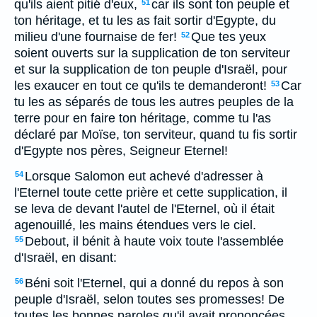
qu'ils aient pitié d'eux,
car ils sont ton peuple et
51
ton héritage, et tu les as fait sortir d'Egypte, du
milieu d'une fournaise de fer!
Que tes yeux
52
soient ouverts sur la supplication de ton serviteur
et sur la supplication de ton peuple d'Israël, pour
les exaucer en tout ce qu'ils te demanderont!
Car
53
tu les as séparés de tous les autres peuples de la
terre pour en faire ton héritage, comme tu l'as
déclaré par Moïse, ton serviteur, quand tu fis sortir
d'Egypte nos pères, Seigneur Eternel!
Lorsque Salomon eut achevé d'adresser à
54
l'Eternel toute cette prière et cette supplication, il
se leva de devant l'autel de l'Eternel, où il était
agenouillé, les mains étendues vers le ciel.
Debout, il bénit à haute voix toute l'assemblée
55
d'Israël, en disant:
Béni soit l'Eternel, qui a donné du repos à son
56
peuple d'Israël, selon toutes ses promesses! De
toutes les bonnes paroles qu'il avait prononcées