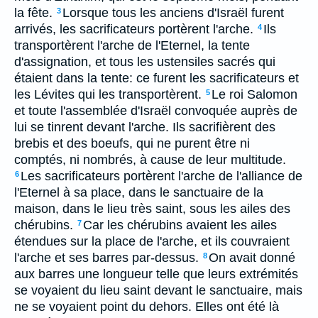
la fête.
Lorsque tous les anciens d'Israël furent
3
arrivés, les sacrificateurs portèrent l'arche.
Ils
4
transportèrent l'arche de l'Eternel, la tente
d'assignation, et tous les ustensiles sacrés qui
étaient dans la tente: ce furent les sacrificateurs et
les Lévites qui les transportèrent.
Le roi Salomon
5
et toute l'assemblée d'Israël convoquée auprès de
lui se tinrent devant l'arche. Ils sacrifièrent des
brebis et des boeufs, qui ne purent être ni
comptés, ni nombrés, à cause de leur multitude.
Les sacrificateurs portèrent l'arche de l'alliance de
6
l'Eternel à sa place, dans le sanctuaire de la
maison, dans le lieu très saint, sous les ailes des
chérubins.
Car les chérubins avaient les ailes
7
étendues sur la place de l'arche, et ils couvraient
l'arche et ses barres par-dessus.
On avait donné
8
aux barres une longueur telle que leurs extrémités
se voyaient du lieu saint devant le sanctuaire, mais
ne se voyaient point du dehors. Elles ont été là