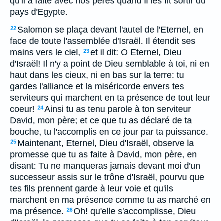
qu'il a faite avec nos pères quand il les fit sortir du
pays d'Egypte.
Salomon se plaça devant l'autel de l'Eternel, en
22
face de toute l'assemblée d'Israël. Il étendit ses
mains vers le ciel,
et il dit: O Eternel, Dieu
23
d'Israël! Il n'y a point de Dieu semblable à toi, ni en
haut dans les cieux, ni en bas sur la terre: tu
gardes l'alliance et la miséricorde envers tes
serviteurs qui marchent en ta présence de tout leur
coeur!
Ainsi tu as tenu parole à ton serviteur
24
David, mon père; et ce que tu as déclaré de ta
bouche, tu l'accomplis en ce jour par ta puissance.
Maintenant, Eternel, Dieu d'Israël, observe la
25
promesse que tu as faite à David, mon père, en
disant: Tu ne manqueras jamais devant moi d'un
successeur assis sur le trône d'Israël, pourvu que
tes fils prennent garde à leur voie et qu'ils
marchent en ma présence comme tu as marché en
ma présence.
Oh! qu'elle s'accomplisse, Dieu
26