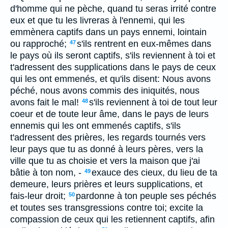
d'homme qui ne pèche, quand tu seras irrité contre
eux et que tu les livreras à l'ennemi, qui les
emmènera captifs dans un pays ennemi, lointain
ou rapproché;
s'ils rentrent en eux-mêmes dans
47
le pays où ils seront captifs, s'ils reviennent à toi et
t'adressent des supplications dans le pays de ceux
qui les ont emmenés, et qu'ils disent: Nous avons
péché, nous avons commis des iniquités, nous
avons fait le mal!
s'ils reviennent à toi de tout leur
48
coeur et de toute leur âme, dans le pays de leurs
ennemis qui les ont emmenés captifs, s'ils
t'adressent des prières, les regards tournés vers
leur pays que tu as donné à leurs pères, vers la
ville que tu as choisie et vers la maison que j'ai
bâtie à ton nom, -
exauce des cieux, du lieu de ta
49
demeure, leurs prières et leurs supplications, et
fais-leur droit;
pardonne à ton peuple ses péchés
50
et toutes ses transgressions contre toi; excite la
compassion de ceux qui les retiennent captifs, afin