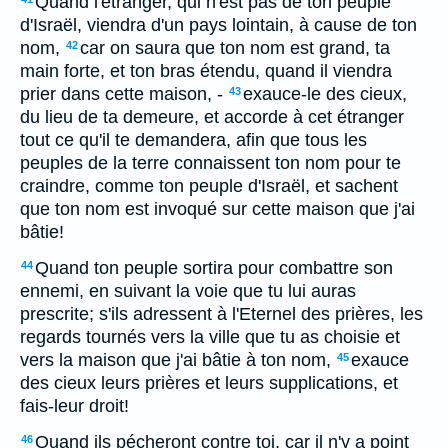
Quand l'étranger, qui n'est pas de ton peuple
d'Israël, viendra d'un pays lointain, à cause de ton
nom,
car on saura que ton nom est grand, ta
42
main forte, et ton bras étendu, quand il viendra
prier dans cette maison, -
exauce-le des cieux,
43
du lieu de ta demeure, et accorde à cet étranger
tout ce qu'il te demandera, afin que tous les
peuples de la terre connaissent ton nom pour te
craindre, comme ton peuple d'Israël, et sachent
que ton nom est invoqué sur cette maison que j'ai
bâtie!
Quand ton peuple sortira pour combattre son
44
ennemi, en suivant la voie que tu lui auras
prescrite; s'ils adressent à l'Eternel des prières, les
regards tournés vers la ville que tu as choisie et
vers la maison que j'ai bâtie à ton nom,
exauce
45
des cieux leurs prières et leurs supplications, et
fais-leur droit!
Quand ils pécheront contre toi, car il n'y a point
46