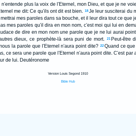
 n'entende plus la voix de l'Eternel, mon Dieu, et que je ne voie
ternel me dit: Ce qu'ils ont dit est bien.
Je leur susciterai du 
18
mettrai mes paroles dans sa bouche, et il leur dira tout ce que 
pas mes paroles qu'il dira en mon nom, c'est moi qui lui en de
'audace de dire en mon nom une parole que je ne lui aurai poi
autres dieux, ce prophète-là sera puni de mort.
Peut-être d
21
us la parole que l'Eternel n'aura point dite?
Quand ce que d
22
pas, ce sera une parole que l'Eternel n'aura point dite. C'est pa
peur de lui. Deutéronome
Version Louis Segond 1910
Bible Hub