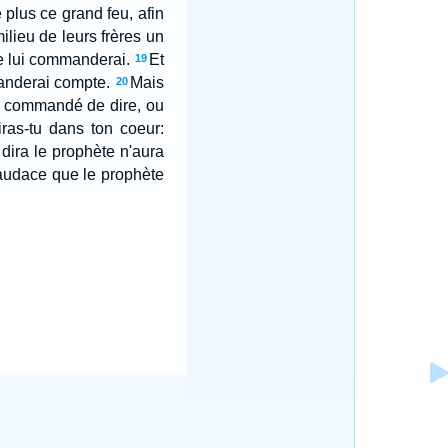
 plus ce grand feu, afin
milieu de leurs frères un
je lui commanderai.
Et
19
manderai compte.
Mais
20
nt commandé de dire, ou
iras-tu dans ton coeur:
ira le prophète n'aura
r audace que le prophète