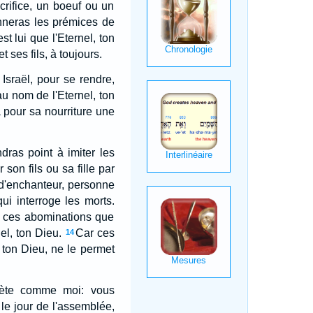
acrifice, un boeuf ou un
nneras les prémices de
est lui que l'Eternel, ton
t ses fils, à toujours.
Israël, pour se rendre,
 au nom de l'Eternel, ton
a pour sa nourriture une
dras point à imiter les
son fils ou sa fille par
d'enchanteur, personne
ui interroge les morts.
e ces abominations que
el, ton Dieu.
Car ces
14
, ton Dieu, ne le permet
ophète comme moi: vous
 le jour de l'assemblée,