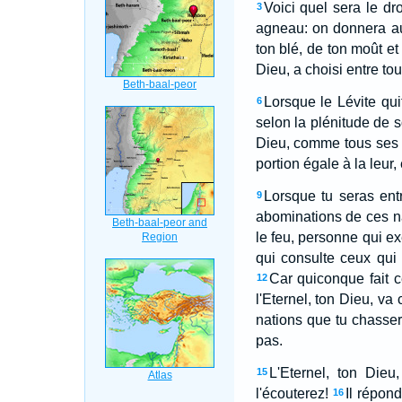
Voici quel sera le dro
3
agneau: on donnera au 
ton blé, de ton moût et
Dieu, a choisi entre tout
Lorsque le Lévite qui
6
selon la plénitude de so
Dieu, comme tous ses fr
portion égale à la leur,
Lorsque tu seras entr
9
abominations de ces na
le feu, personne qui ex
qui consulte ceux qui 
Car quiconque fait 
12
l'Eternel, ton Dieu, va
nations que tu chassera
pas.
L'Eternel, ton Dieu
15
l'écouterez!
Il répond
16