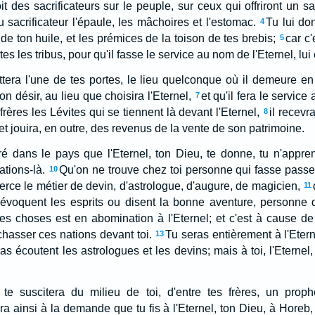
it des sacrificateurs sur le peuple, sur ceux qui offriront un s
sacrificateur l'épaule, les mâchoires et l'estomac.
Tu lui do
4
 de ton huile, et les prémices de la toison de tes brebis;
car c'
5
es les tribus, pour qu'il fasse le service au nom de l'Eternel, lui e
ttera l'une de tes portes, le lieu quelconque où il demeure en 
n désir, au lieu que choisira l'Eternel,
et qu'il fera le service
7
ères les Lévites qui se tiennent là devant l'Eternel,
il recevr
8
 et jouira, en outre, des revenus de la vente de son patrimoine.
é dans le pays que l'Eternel, ton Dieu, te donne, tu n'appren
tions-là.
Qu'on ne trouve chez toi personne qui fasse passer 
10
erce le métier de devin, d'astrologue, d'augure, de magicien,
11
évoquent les esprits ou disent la bonne aventure, personne q
ces choses est en abomination à l'Eternel; et c'est à cause d
 chasser ces nations devant toi.
Tu seras entièrement à l'Etern
13
s écoutent les astrologues et les devins; mais à toi, l'Eternel
, te suscitera du milieu de toi, d'entre tes frères, un pr
ra ainsi à la demande que tu fis à l'Eternel, ton Dieu, à Horeb,