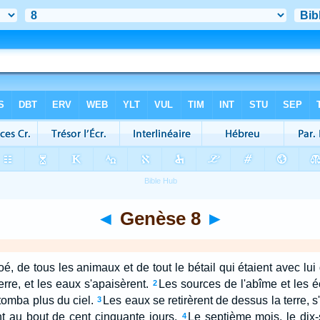
◄
Genèse 8
►
, de tous les animaux et de tout le bétail qui étaient avec lui d
erre, et les eaux s'apaisèrent.
Les sources de l'abîme et les é
2
 tomba plus du ciel.
Les eaux se retirèrent de dessus la terre, s'
3
t au bout de cent cinquante jours.
Le septième mois, le dix
4