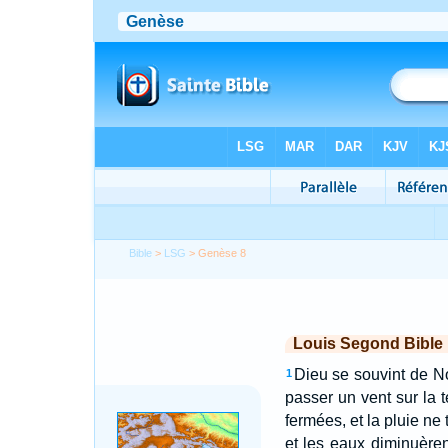
Bible
>
LSG
> Genèse 8
Louis Segond Bible
Dieu se souvint de Noé
1
passer un vent sur la t
fermées, et la pluie ne
et les eaux diminuèren