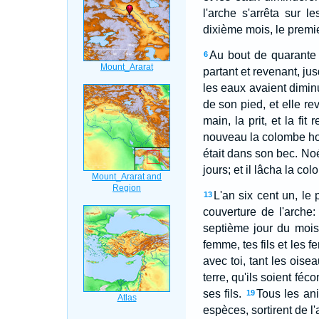
l'arche s'arrêta sur l
dixième mois, le premi
Au bout de quarante jo
6
partant et revenant, ju
les eaux avaient diminu
de son pied, et elle rev
main, la prit, et la fit
nouveau la colombe hor
était dans son bec. Noé
jours; et il lâcha la col
L'an six cent un, le
13
couverture de l'arche: 
septième jour du mois,
femme, tes fils et les f
avec toi, tant les oisea
terre, qu'ils soient féco
ses fils.
Tous les ani
19
espèces, sortirent de l'