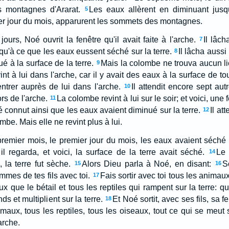
es montagnes d'Ararat.
Les eaux allèrent en diminuant jusq
5
er jour du mois, apparurent les sommets des montagnes.
urs, Noé ouvrit la fenêtre qu'il avait faite à l'arche.
Il lâch
7
squ'à ce que les eaux eussent séché sur la terre.
Il lâcha aussi
8
é à la surface de la terre.
Mais la colombe ne trouva aucun li
9
int à lui dans l'arche, car il y avait des eaux à la surface de tou
 rentrer auprès de lui dans l'arche.
Il attendit encore sept autr
10
s de l'arche.
La colombe revint à lui sur le soir; et voici, une 
11
 connut ainsi que les eaux avaient diminué sur la terre.
Il at
12
ombe. Mais elle ne revint plus à lui.
 premier mois, le premier jour du mois, les eaux avaient séché 
il regarda, et voici, la surface de la terre avait séché.
Le 
14
 la terre fut sèche.
Alors Dieu parla à Noé, en disant:
S
15
16
emmes de tes fils avec toi.
Fais sortir avec toi tous les animaux
17
ux que le bétail et tous les reptiles qui rampent sur la terre: q
nds et multiplient sur la terre.
Et Noé sortit, avec ses fils, sa
18
maux, tous les reptiles, tous les oiseaux, tout ce qui se meut s
arche.