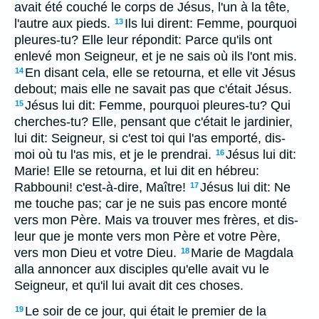
avait été couché le corps de Jésus, l'un à la tête,
l'autre aux pieds.
Ils lui dirent: Femme, pourquoi
13
pleures-tu? Elle leur répondit: Parce qu'ils ont
enlevé mon Seigneur, et je ne sais où ils l'ont mis.
En disant cela, elle se retourna, et elle vit Jésus
14
debout; mais elle ne savait pas que c'était Jésus.
Jésus lui dit: Femme, pourquoi pleures-tu? Qui
15
cherches-tu? Elle, pensant que c'était le jardinier,
lui dit: Seigneur, si c'est toi qui l'as emporté, dis-
moi où tu l'as mis, et je le prendrai.
Jésus lui dit:
16
Marie! Elle se retourna, et lui dit en hébreu:
Rabbouni! c'est-à-dire, Maître!
Jésus lui dit: Ne
17
me touche pas; car je ne suis pas encore monté
vers mon Père. Mais va trouver mes frères, et dis-
leur que je monte vers mon Père et votre Père,
vers mon Dieu et votre Dieu.
Marie de Magdala
18
alla annoncer aux disciples qu'elle avait vu le
Seigneur, et qu'il lui avait dit ces choses.
Le soir de ce jour, qui était le premier de la
19