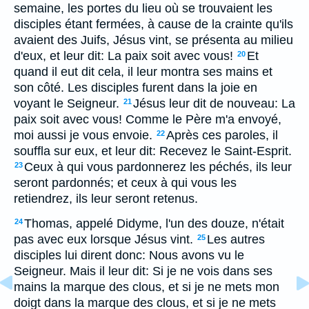
semaine, les portes du lieu où se trouvaient les
disciples étant fermées, à cause de la crainte qu'ils
avaient des Juifs, Jésus vint, se présenta au milieu
d'eux, et leur dit: La paix soit avec vous!
Et
20
quand il eut dit cela, il leur montra ses mains et
son côté. Les disciples furent dans la joie en
voyant le Seigneur.
Jésus leur dit de nouveau: La
21
paix soit avec vous! Comme le Père m'a envoyé,
moi aussi je vous envoie.
Après ces paroles, il
22
souffla sur eux, et leur dit: Recevez le Saint-Esprit.
Ceux à qui vous pardonnerez les péchés, ils leur
23
seront pardonnés; et ceux à qui vous les
retiendrez, ils leur seront retenus.
Thomas, appelé Didyme, l'un des douze, n'était
24
pas avec eux lorsque Jésus vint.
Les autres
25
disciples lui dirent donc: Nous avons vu le
Seigneur. Mais il leur dit: Si je ne vois dans ses
mains la marque des clous, et si je ne mets mon
doigt dans la marque des clous, et si je ne mets