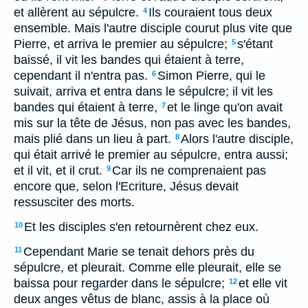
et allèrent au sépulcre.
Ils couraient tous deux
4
ensemble. Mais l'autre disciple courut plus vite que
Pierre, et arriva le premier au sépulcre;
s'étant
5
baissé, il vit les bandes qui étaient à terre,
cependant il n'entra pas.
Simon Pierre, qui le
6
suivait, arriva et entra dans le sépulcre; il vit les
bandes qui étaient à terre,
et le linge qu'on avait
7
mis sur la tête de Jésus, non pas avec les bandes,
mais plié dans un lieu à part.
Alors l'autre disciple,
8
qui était arrivé le premier au sépulcre, entra aussi;
et il vit, et il crut.
Car ils ne comprenaient pas
9
encore que, selon l'Ecriture, Jésus devait
ressusciter des morts.
Et les disciples s'en retournèrent chez eux.
10
Cependant Marie se tenait dehors près du
11
sépulcre, et pleurait. Comme elle pleurait, elle se
baissa pour regarder dans le sépulcre;
et elle vit
12
deux anges vêtus de blanc, assis à la place où