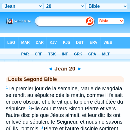
Bible
>
LSG
> Jean 20
◄
Jean 20
►
Louis Segond Bible
Le premier jour de la semaine, Marie de Magdala
1
se rendit au sépulcre dès le matin, comme il faisait
encore obscur; et elle vit que la pierre était ôtée du
sépulcre.
Elle courut vers Simon Pierre et vers
2
l'autre disciple que Jésus aimait, et leur dit: Ils ont
enlevé du sépulcre le Seigneur, et nous ne savons
où ils l'ont mis.
Pierre et l'autre disciple sortirent,
3