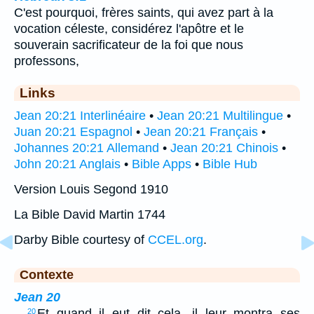
C'est pourquoi, frères saints, qui avez part à la
vocation céleste, considérez l'apôtre et le
souverain sacrificateur de la foi que nous
professons,
Links
Jean 20:21 Interlinéaire
•
Jean 20:21 Multilingue
•
Juan 20:21 Espagnol
•
Jean 20:21 Français
•
Johannes 20:21 Allemand
•
Jean 20:21 Chinois
•
John 20:21 Anglais
•
Bible Apps
•
Bible Hub
Version Louis Segond 1910
La Bible David Martin 1744
Darby Bible courtesy of
CCEL.org
.
Contexte
Jean 20
…
Et quand il eut dit cela, il leur montra ses
20