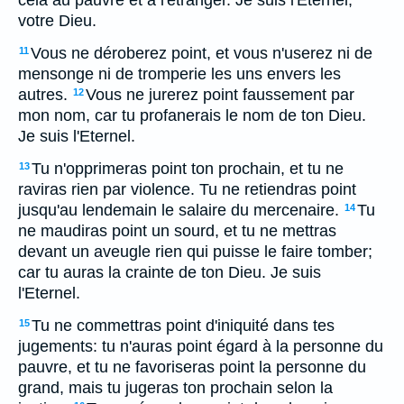
cela au pauvre et à l'étranger. Je suis l'Eternel,
votre Dieu.
Vous ne déroberez point, et vous n'userez ni de
11
mensonge ni de tromperie les uns envers les
autres.
Vous ne jurerez point faussement par
12
mon nom, car tu profanerais le nom de ton Dieu.
Je suis l'Eternel.
Tu n'opprimeras point ton prochain, et tu ne
13
raviras rien par violence. Tu ne retiendras point
jusqu'au lendemain le salaire du mercenaire.
Tu
14
ne maudiras point un sourd, et tu ne mettras
devant un aveugle rien qui puisse le faire tomber;
car tu auras la crainte de ton Dieu. Je suis
l'Eternel.
Tu ne commettras point d'iniquité dans tes
15
jugements: tu n'auras point égard à la personne du
pauvre, et tu ne favoriseras point la personne du
grand, mais tu jugeras ton prochain selon la