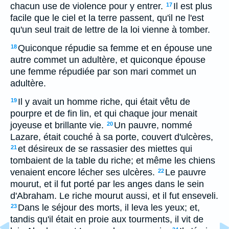
chacun use de violence pour y entrer.
Il est plus
17
facile que le ciel et la terre passent, qu'il ne l'est
qu'un seul trait de lettre de la loi vienne à tomber.
Quiconque répudie sa femme et en épouse une
18
autre commet un adultère, et quiconque épouse
une femme répudiée par son mari commet un
adultère.
Il y avait un homme riche, qui était vêtu de
19
pourpre et de fin lin, et qui chaque jour menait
joyeuse et brillante vie.
Un pauvre, nommé
20
Lazare, était couché à sa porte, couvert d'ulcères,
et désireux de se rassasier des miettes qui
21
tombaient de la table du riche; et même les chiens
venaient encore lécher ses ulcères.
Le pauvre
22
mourut, et il fut porté par les anges dans le sein
d'Abraham. Le riche mourut aussi, et il fut enseveli.
Dans le séjour des morts, il leva les yeux; et,
23
tandis qu'il était en proie aux tourments, il vit de