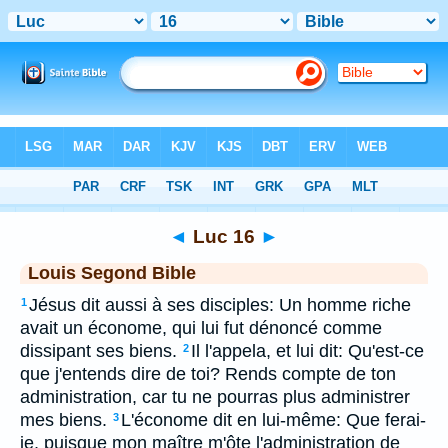
Bible
>
LSG
> Luc 16
◄
Luc 16
►
Louis Segond Bible
Jésus dit aussi à ses disciples: Un homme riche
1
avait un économe, qui lui fut dénoncé comme
dissipant ses biens.
Il l'appela, et lui dit: Qu'est-ce
2
que j'entends dire de toi? Rends compte de ton
administration, car tu ne pourras plus administrer
mes biens.
L'économe dit en lui-même: Que ferai-
3
je, puisque mon maître m'ôte l'administration de