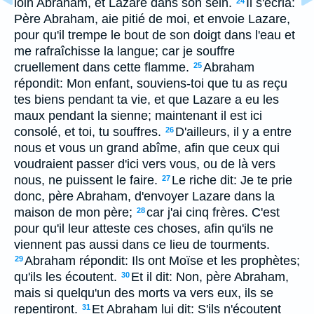
loin Abraham, et Lazare dans son sein.
Il s'écria:
24
Père Abraham, aie pitié de moi, et envoie Lazare,
pour qu'il trempe le bout de son doigt dans l'eau et
me rafraîchisse la langue; car je souffre
cruellement dans cette flamme.
Abraham
25
répondit: Mon enfant, souviens-toi que tu as reçu
tes biens pendant ta vie, et que Lazare a eu les
maux pendant la sienne; maintenant il est ici
consolé, et toi, tu souffres.
D'ailleurs, il y a entre
26
nous et vous un grand abîme, afin que ceux qui
voudraient passer d'ici vers vous, ou de là vers
nous, ne puissent le faire.
Le riche dit: Je te prie
27
donc, père Abraham, d'envoyer Lazare dans la
maison de mon père;
car j'ai cinq frères. C'est
28
pour qu'il leur atteste ces choses, afin qu'ils ne
viennent pas aussi dans ce lieu de tourments.
Abraham répondit: Ils ont Moïse et les prophètes;
29
qu'ils les écoutent.
Et il dit: Non, père Abraham,
30
mais si quelqu'un des morts va vers eux, ils se
repentiront.
Et Abraham lui dit: S'ils n'écoutent
31