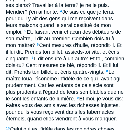
ses biens? Travailler à la terre? je ne le puis.
Mendier? j'en ai honte.
Je sais ce que je ferai,
4
pour qu'il y ait des gens qui me reçoivent dans
leurs maisons quand je serai destitué de mon
emploi.
Et, faisant venir chacun des débiteurs de
5
son maître, il dit au premier: Combien dois-tu à
mon maître?
Cent mesures d'huile, répondit-il. Et
6
il lui dit: Prends ton billet, assieds-toi vite, et écris
cinquante.
Il dit ensuite à un autre: Et toi, combien
7
dois-tu? Cent mesures de blé, répondit-il. Et il lui
dit: Prends ton billet, et écris quatre-vingts.
Le
8
maître loua l'économe infidèle de ce qu'il avait agi
prudemment. Car les enfants de ce siècle sont
plus prudents à l'égard de leurs semblables que ne
le sont les enfants de lumière.
Et moi, je vous dis:
9
Faites-vous des amis avec les richesses injustes,
pour qu'ils vous reçoivent dans les tabernacles
éternels, quand elles viendront à vous manquer.
Celui qui est fidèle dans les moindres choses
10