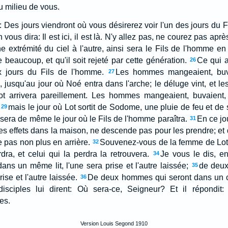
 milieu de vous.
es: Des jours viendront où vous désirerez voir l'un des jours du 
 vous dira: Il est ici, il est là. N'y allez pas, ne courez pas aprè
une extrémité du ciel à l'autre, ainsi sera le Fils de l'homme en
e beaucoup, et qu'il soit rejeté par cette génération.
Ce qui 
26
 jours du Fils de l'homme.
Les hommes mangeaient, buva
27
 jusqu'au jour où Noé entra dans l'arche; le déluge vint, et les f
t arrivera pareillement. Les hommes mangeaient, buvaient, 
mais le jour où Lot sortit de Sodome, une pluie de feu et de 
29
n sera de même le jour où le Fils de l'homme paraîtra.
En ce jo
31
a ses effets dans la maison, ne descende pas pour les prendre; et
 pas non plus en arrière.
Souvenez-vous de la femme de Lot
32
dra, et celui qui la perdra la retrouvera.
Je vous le dis, en
34
ans un même lit, l'une sera prise et l'autre laissée;
de deux
35
ise et l'autre laissée.
De deux hommes qui seront dans un ch
36
isciples lui dirent: Où sera-ce, Seigneur? Et il répondit
es.
Version Louis Segond 1910