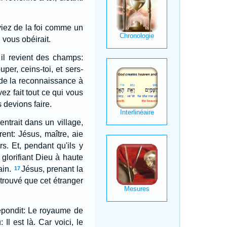
aviez de la foi comme un
 vous obéirait.
 il revient des champs:
uper, ceins-toi, et sers-
 de la reconnaissance à
 fait tout ce qui vous
 devions faire.
ntrait dans un village,
irent: Jésus, maître, aie
rs. Et, pendant qu'ils y
 glorifiant Dieu à haute
ain.
Jésus, prenant la
17
l trouvé que cet étranger
épondit: Le royaume de
: Il est là. Car voici, le