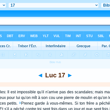
◄
Luc 17
►
les: Il est impossible qu'il n'arrive pas des scandales; mais mal
ieux pour lui qu'on mît à son cou une pierre de moulin et qu'on l
ces petits.
Prenez garde à vous-mêmes. Si ton frère a péché, r
3
Et s'il a péché contre toi sept fois dans un jour et que sept fois i