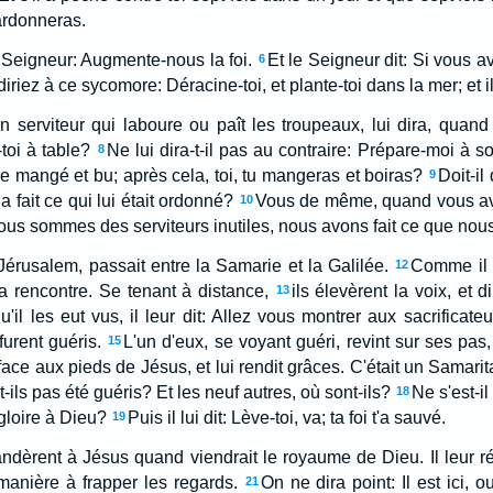
ardonneras.
 Seigneur: Augmente-nous la foi.
Et le Seigneur dit: Si vous 
6
riez à ce sycomore: Déracine-toi, et plante-toi dans la mer; et il
 serviteur qui laboure ou paît les troupeaux, lui dira, quand
toi à table?
Ne lui dira-t-il pas au contraire: Prépare-moi à so
8
ie mangé et bu; après cela, toi, tu mangeras et boiras?
Doit-il
9
 a fait ce qui lui était ordonné?
Vous de même, quand vous avez
10
ous sommes des serviteurs inutiles, nous avons fait ce que nous
Jérusalem, passait entre la Samarie et la Galilée.
Comme il e
12
sa rencontre. Se tenant à distance,
ils élevèrent la voix, et d
13
'il les eut vus, il leur dit: Allez vous montrer aux sacrificateu
 furent guéris.
L'un d'eux, se voyant guéri, revint sur ses pas,
15
face aux pieds de Jésus, et lui rendit grâces. C'était un Samarit
nt-ils pas été guéris? Et les neuf autres, où sont-ils?
Ne s'est-i
18
gloire à Dieu?
Puis il lui dit: Lève-toi, va; ta foi t'a sauvé.
19
ndèrent à Jésus quand viendrait le royaume de Dieu. Il leur r
manière à frapper les regards.
On ne dira point: Il est ici, ou
21