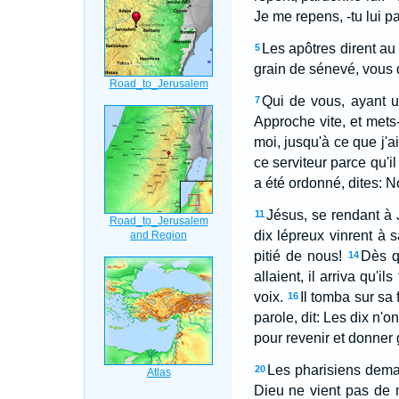
Je me repens, -tu lui p
Les apôtres dirent au
5
grain de sénevé, vous di
Qui de vous, ayant un
7
Approche vite, et mets-
moi, jusqu'à ce que j'a
ce serviteur parce qu'il
a été ordonné, dites: N
Jésus, se rendant à 
11
dix lépreux vinrent à 
pitié de nous!
Dès qu
14
allaient, il arriva qu'ils
voix.
Il tomba sur sa 
16
parole, dit: Les dix n'o
pour revenir et donner 
Les pharisiens dema
20
Dieu ne vient pas de 