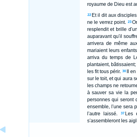
royaume de Dieu est au
Et il dit aux discipl
22
ne le verrez point.
On
23
resplendit et brille d'
auparavant qu'il souffr
arrivera de même aux
mariaient leurs enfants,
arriva du temps de Lo
plantaient, bâtissaient;
les fit tous périr.
Il e
30
sur le toit, et qui aur
les champs ne retourne
à sauver sa vie la per
personnes qui seront d
ensemble, l'une sera pr
l'autre laissé.
Les d
37
s'assembleront les aigl