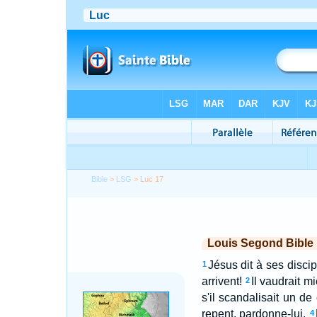
Bible
>
LSG
> Luc 17
Louis Segond Bible
Jésus dit à ses discip
1
arrivent!
Il vaudrait m
2
s'il scandalisait un de 
repent, pardonne-lui.
4