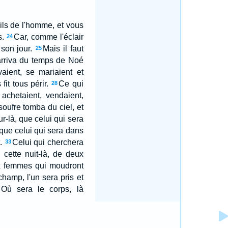
Fils de l'homme, et vous
s.
Car, comme l'éclair
24
 son jour.
Mais il faut
25
arriva du temps de Noé
ient, se mariaient et
it tous périr.
Ce qui
28
achetaient, vendaient,
soufre tomba du ciel, et
ur-là, que celui qui sera
 que celui qui sera dans
.
Celui qui cherchera
33
 cette nuit-là, de deux
 femmes qui moudront
amp, l'un sera pris et
: Où sera le corps, là