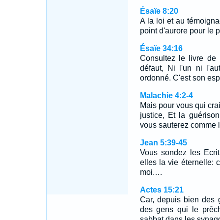
Ésaïe 8:20
A la loi et au témoignag
point d'aurore pour le 
Ésaïe 34:16
Consultez le livre de 
défaut, Ni l'un ni l'
ordonné. C'est son espr
Malachie 4:2-4
Mais pour vous qui cra
justice, Et la guériso
vous sauterez comme l
Jean 5:39-45
Vous sondez les Ecri
elles la vie éternelle:
moi.…
Actes 15:21
Car, depuis bien des 
des gens qui le prêch
sabbat dans les synag