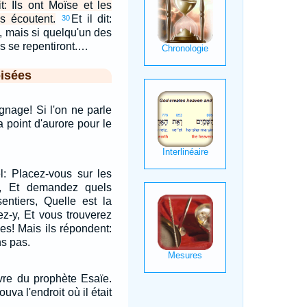
: Ils ont Moïse et les
es écoutent.
Et il dit:
30
 mais si quelqu'un des
ls se repentiront.…
isées
ignage! Si l'on ne parle
ra point d'aurore pour le
el: Placez-vous sur les
z, Et demandez quels
entiers, Quelle est la
z-y, Et vous trouverez
es! Mais ils répondent:
s pas.
livre du prophète Esaïe.
ouva l'endroit où il était