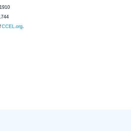
 1910
1744
f
CCEL.org
.