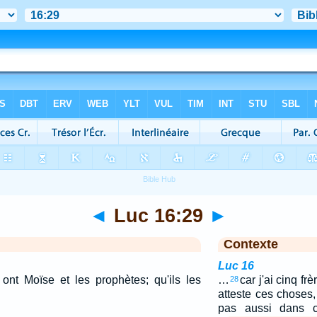
◄
Luc 16:29
►
Contexte
Luc 16
 ont Moïse et les prophètes; qu'ils les
…
car j'ai cinq frè
28
atteste ces choses,
pas aussi dans c