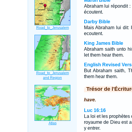
Martin Bible
Abraham lui répondit : 
écoutent.
Darby Bible
Mais Abraham lui dit: I
ecoutent.
King James Bible
Abraham saith unto h
let them hear them.
English Revised Vers
But Abraham saith, T
them hear them.
Trésor de l'Écritur
have.
Luc 16:16
La loi et les prophètes 
royaume de Dieu est a
y entrer.