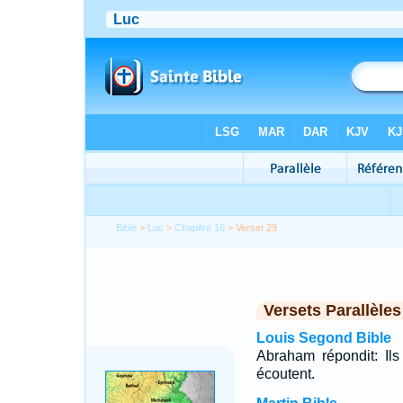
Bible
>
Luc
>
Chapitre 16
> Verset 29
Versets Parallèles
Louis Segond Bible
Abraham répondit: Ils
écoutent.