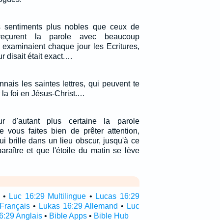
s sentiments plus nobles que ceux de
 reçurent la parole avec beaucoup
 examinaient chaque jour les Ecritures,
ur disait était exact.…
nais les saintes lettres, qui peuvent te
 la foi en Jésus-Christ.…
 d'autant plus certaine la parole
e vous faites bien de prêter attention,
 brille dans un lieu obscur, jusqu'à ce
araître et que l'étoile du matin se lève
•
Luc 16:29 Multilingue
•
Lucas 16:29
Français
•
Lukas 16:29 Allemand
•
Luc
6:29 Anglais
•
Bible Apps
•
Bible Hub