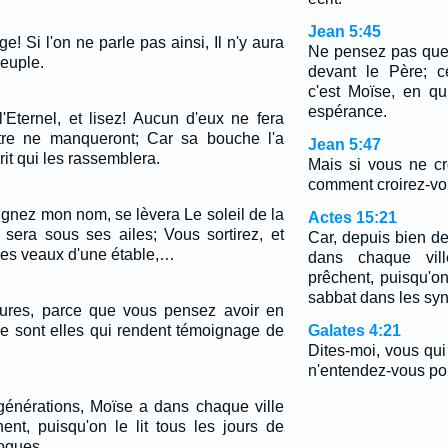
Jean 5:45
e! Si l'on ne parle pas ainsi, Il n'y aura
Ne pensez pas que
peuple.
devant le Père; c
c'est Moïse, en q
espérance.
l'Eternel, et lisez! Aucun d'eux ne fera
autre ne manqueront; Car sa bouche l'a
Jean 5:47
it qui les rassemblera.
Mais si vous ne cr
comment croirez-vo
ignez mon nom, se lèvera Le soleil de la
Actes 15:21
n sera sous ses ailes; Vous sortirez, et
Car, depuis bien d
es veaux d'une étable,…
dans chaque vil
prêchent, puisqu'on 
sabbat dans les sy
tures, parce que vous pensez avoir en
 ce sont elles qui rendent témoignage de
Galates 4:21
Dites-moi, vous qui 
n'entendez-vous poin
générations, Moïse a dans chaque ville
ent, puisqu'on le lit tous les jours de
ogues.