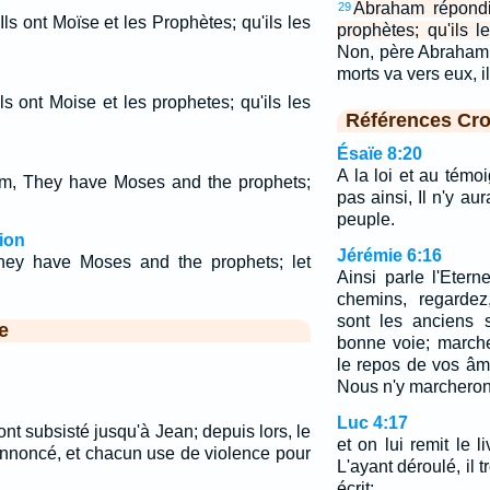
Abraham répondit
29
Ils ont Moïse et les Prophètes; qu'ils les
prophètes; qu'ils l
Non, père Abraham,
morts va vers eux, i
ls ont Moise et les prophetes; qu'ils les
Références Cro
Ésaïe 8:20
A la loi et au témo
im, They have Moses and the prophets;
pas ainsi, Il n'y au
peuple.
ion
Jérémie 6:16
hey have Moses and the prophets; let
Ainsi parle l'Etern
chemins, regarde
sont les anciens s
e
bonne voie; marche
le repos de vos âm
Nous n'y marcheron
Luc 4:17
ont subsisté jusqu'à Jean; depuis lors, le
et on lui remit le 
nnoncé, et chacun use de violence pour
L'ayant déroulé, il tr
écrit: