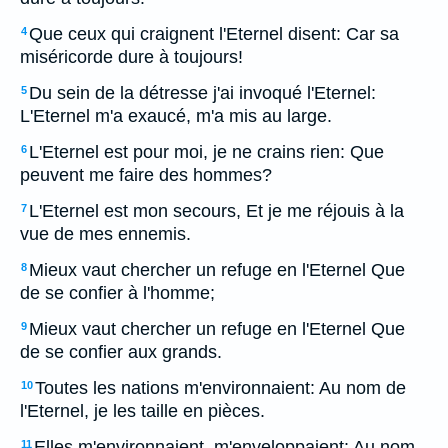
Que ceux qui craignent l'Eternel disent: Car sa
4
miséricorde dure à toujours!
Du sein de la détresse j'ai invoqué l'Eternel:
5
L'Eternel m'a exaucé, m'a mis au large.
L'Eternel est pour moi, je ne crains rien: Que
6
peuvent me faire des hommes?
L'Eternel est mon secours, Et je me réjouis à la
7
vue de mes ennemis.
Mieux vaut chercher un refuge en l'Eternel Que
8
de se confier à l'homme;
Mieux vaut chercher un refuge en l'Eternel Que
9
de se confier aux grands.
Toutes les nations m'environnaient: Au nom de
10
l'Eternel, je les taille en pièces.
Elles m'environnaient, m'enveloppaient: Au nom
11