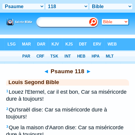
Bible
>
LSG
> Psaume 118
◄
Psaume 118
►
Louis Segond Bible
Louez l'Eternel, car il est bon, Car sa miséricorde
1
dure à toujours!
Qu'Israël dise: Car sa miséricorde dure à
2
toujours!
Que la maison d'Aaron dise: Car sa miséricorde
3
dure à toujours!