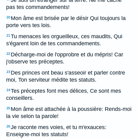
Je suis un étranger sur la terre: Ne me cache
pas tes commandements!
Mon âme est brisée par le désir Qui toujours la
20
porte vers tes lois.
Tu menaces les orgueilleux, ces maudits, Qui
21
s'égarent loin de tes commandements.
Décharge-moi de l'opprobre et du mépris! Car
22
j'observe tes préceptes.
Des princes ont beau s'asseoir et parler contre
23
moi, Ton serviteur médite tes statuts.
Tes préceptes font mes délices, Ce sont mes
24
conseillers.
Mon âme est attachée à la poussière: Rends-moi
25
la vie selon ta parole!
Je raconte mes voies, et tu m'exauces:
26
Enseigne-moi tes statuts!