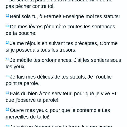
pas pécher contre toi.
Béni sois-tu, ô Eternel! Enseigne-moi tes statuts!
12
De mes lèvres j'énumère Toutes les sentences
13
de ta bouche.
Je me réjouis en suivant tes préceptes, Comme
14
si je possédais tous les trésors.
Je médite tes ordonnances, J'ai tes sentiers sous
15
les yeux.
Je fais mes délices de tes statuts, Je n'oublie
16
point ta parole.
Fais du bien à ton serviteur, pour que je vive Et
17
que j'observe ta parole!
Ouvre mes yeux, pour que je contemple Les
18
merveilles de ta loi!
19