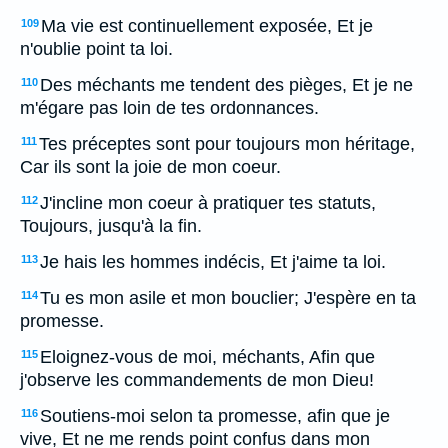
Ma vie est continuellement exposée, Et je
109
n'oublie point ta loi.
Des méchants me tendent des pièges, Et je ne
110
m'égare pas loin de tes ordonnances.
Tes préceptes sont pour toujours mon héritage,
111
Car ils sont la joie de mon coeur.
J'incline mon coeur à pratiquer tes statuts,
112
Toujours, jusqu'à la fin.
Je hais les hommes indécis, Et j'aime ta loi.
113
Tu es mon asile et mon bouclier; J'espère en ta
114
promesse.
Eloignez-vous de moi, méchants, Afin que
115
j'observe les commandements de mon Dieu!
Soutiens-moi selon ta promesse, afin que je
116
vive, Et ne me rends point confus dans mon