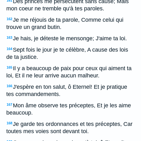
Des princes me persécutent sans cause; Mais
161
mon coeur ne tremble qu'à tes paroles.
Je me réjouis de ta parole, Comme celui qui
162
trouve un grand butin.
Je hais, je déteste le mensonge; J'aime ta loi.
163
Sept fois le jour je te célèbre, A cause des lois
164
de ta justice.
Il y a beaucoup de paix pour ceux qui aiment ta
165
loi, Et il ne leur arrive aucun malheur.
J'espère en ton salut, ô Eternel! Et je pratique
166
tes commandements.
Mon âme observe tes préceptes, Et je les aime
167
beaucoup.
Je garde tes ordonnances et tes préceptes, Car
168
toutes mes voies sont devant toi.