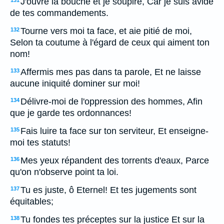
J'ouvre la bouche et je soupire, Car je suis avide
131
de tes commandements.
Tourne vers moi ta face, et aie pitié de moi,
132
Selon ta coutume à l'égard de ceux qui aiment ton
nom!
Affermis mes pas dans ta parole, Et ne laisse
133
aucune iniquité dominer sur moi!
Délivre-moi de l'oppression des hommes, Afin
134
que je garde tes ordonnances!
Fais luire ta face sur ton serviteur, Et enseigne-
135
moi tes statuts!
Mes yeux répandent des torrents d'eaux, Parce
136
qu'on n'observe point ta loi.
Tu es juste, ô Eternel! Et tes jugements sont
137
équitables;
Tu fondes tes préceptes sur la justice Et sur la
138