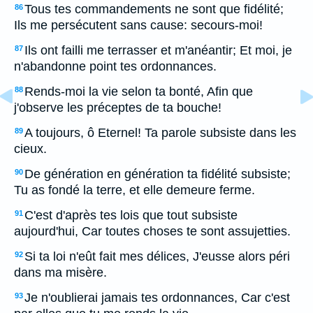
Tous tes commandements ne sont que fidélité;
86
Ils me persécutent sans cause: secours-moi!
Ils ont failli me terrasser et m'anéantir; Et moi, je
87
n'abandonne point tes ordonnances.
Rends-moi la vie selon ta bonté, Afin que
88
j'observe les préceptes de ta bouche!
A toujours, ô Eternel! Ta parole subsiste dans les
89
cieux.
De génération en génération ta fidélité subsiste;
90
Tu as fondé la terre, et elle demeure ferme.
C'est d'après tes lois que tout subsiste
91
aujourd'hui, Car toutes choses te sont assujetties.
Si ta loi n'eût fait mes délices, J'eusse alors péri
92
dans ma misère.
Je n'oublierai jamais tes ordonnances, Car c'est
93