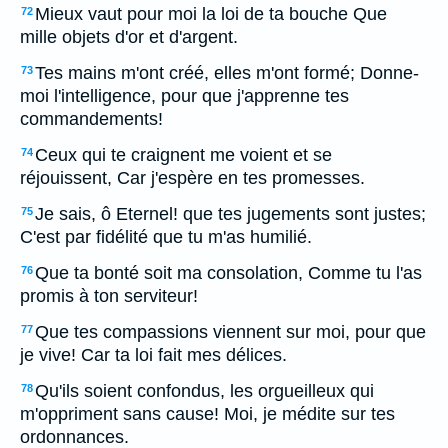
Mieux vaut pour moi la loi de ta bouche Que
72
mille objets d'or et d'argent.
Tes mains m'ont créé, elles m'ont formé; Donne-
73
moi l'intelligence, pour que j'apprenne tes
commandements!
Ceux qui te craignent me voient et se
74
réjouissent, Car j'espère en tes promesses.
Je sais, ô Eternel! que tes jugements sont justes;
75
C'est par fidélité que tu m'as humilié.
Que ta bonté soit ma consolation, Comme tu l'as
76
promis à ton serviteur!
Que tes compassions viennent sur moi, pour que
77
je vive! Car ta loi fait mes délices.
Qu'ils soient confondus, les orgueilleux qui
78
m'oppriment sans cause! Moi, je médite sur tes
ordonnances.