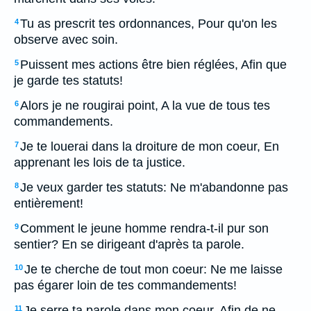
Tu as prescrit tes ordonnances, Pour qu'on les
4
observe avec soin.
Puissent mes actions être bien réglées, Afin que
5
je garde tes statuts!
Alors je ne rougirai point, A la vue de tous tes
6
commandements.
Je te louerai dans la droiture de mon coeur, En
7
apprenant les lois de ta justice.
Je veux garder tes statuts: Ne m'abandonne pas
8
entièrement!
Comment le jeune homme rendra-t-il pur son
9
sentier? En se dirigeant d'après ta parole.
Je te cherche de tout mon coeur: Ne me laisse
10
pas égarer loin de tes commandements!
Je serre ta parole dans mon coeur, Afin de ne
11