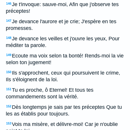
Je t'invoque: sauve-moi, Afin que j'observe tes
146
préceptes!
Je devance l'aurore et je crie; J'espère en tes
147
promesses.
Je devance les veilles et j'ouvre les yeux, Pour
148
méditer ta parole.
Ecoute ma voix selon ta bonté! Rends-moi la vie
149
selon ton jugement!
Ils s'approchent, ceux qui poursuivent le crime,
150
Ils s'éloignent de la loi.
Tu es proche, ô Eternel! Et tous tes
151
commandements sont la vérité.
Dès longtemps je sais par tes préceptes Que tu
152
les as établis pour toujours.
Vois ma misère, et délivre-moi! Car je n'oublie
153