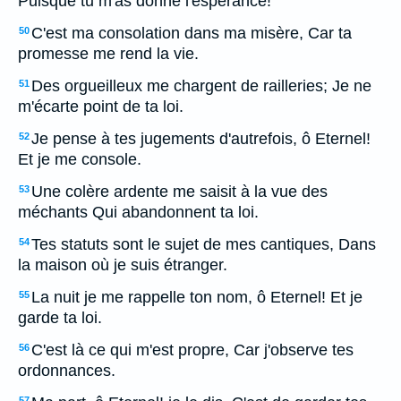
Puisque tu m'as donné l'espérance!
C'est ma consolation dans ma misère, Car ta
50
promesse me rend la vie.
Des orgueilleux me chargent de railleries; Je ne
51
m'écarte point de ta loi.
Je pense à tes jugements d'autrefois, ô Eternel!
52
Et je me console.
Une colère ardente me saisit à la vue des
53
méchants Qui abandonnent ta loi.
Tes statuts sont le sujet de mes cantiques, Dans
54
la maison où je suis étranger.
La nuit je me rappelle ton nom, ô Eternel! Et je
55
garde ta loi.
C'est là ce qui m'est propre, Car j'observe tes
56
ordonnances.
57