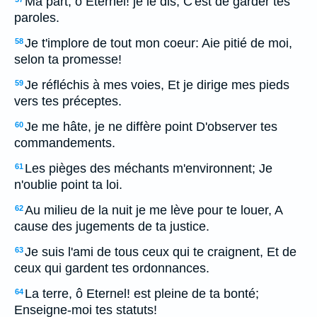
Ma part, ô Eternel! je le dis, C'est de garder tes
paroles.
Je t'implore de tout mon coeur: Aie pitié de moi,
58
selon ta promesse!
Je réfléchis à mes voies, Et je dirige mes pieds
59
vers tes préceptes.
Je me hâte, je ne diffère point D'observer tes
60
commandements.
Les pièges des méchants m'environnent; Je
61
n'oublie point ta loi.
Au milieu de la nuit je me lève pour te louer, A
62
cause des jugements de ta justice.
Je suis l'ami de tous ceux qui te craignent, Et de
63
ceux qui gardent tes ordonnances.
La terre, ô Eternel! est pleine de ta bonté;
64
Enseigne-moi tes statuts!