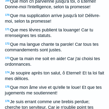
Que mon cri parvienne jusqu'à toi, ô Eternel!
169
Donne-moi l'intelligence, selon ta promesse!
Que ma supplication arrive jusqu'à toi! Délivre-
170
moi, selon ta promesse!
Que mes lèvres publient ta louange! Car tu
171
m'enseignes tes statuts.
Que ma langue chante ta parole! Car tous tes
172
commandements sont justes.
Que ta main me soit en aide! Car j'ai choisi tes
173
ordonnances.
Je soupire après ton salut, ô Eternel! Et ta loi fait
174
mes délices.
Que mon âme vive et qu'elle te loue! Et que tes
175
jugements me soutiennent!
Je suis errant comme une brebis perdue;
176
cherche ton serviteur, Car je n'oublie point tes