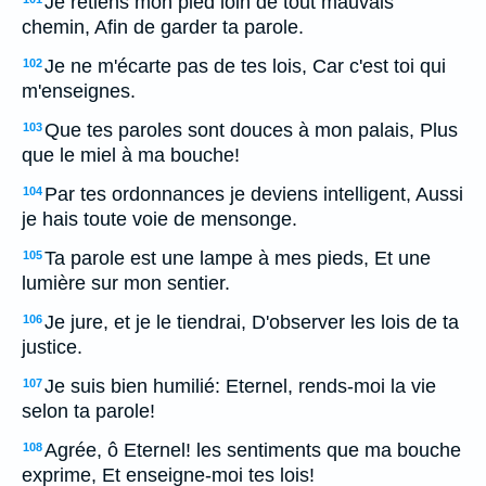
Je retiens mon pied loin de tout mauvais
chemin, Afin de garder ta parole.
Je ne m'écarte pas de tes lois, Car c'est toi qui
102
m'enseignes.
Que tes paroles sont douces à mon palais, Plus
103
que le miel à ma bouche!
Par tes ordonnances je deviens intelligent, Aussi
104
je hais toute voie de mensonge.
Ta parole est une lampe à mes pieds, Et une
105
lumière sur mon sentier.
Je jure, et je le tiendrai, D'observer les lois de ta
106
justice.
Je suis bien humilié: Eternel, rends-moi la vie
107
selon ta parole!
Agrée, ô Eternel! les sentiments que ma bouche
108
exprime, Et enseigne-moi tes lois!