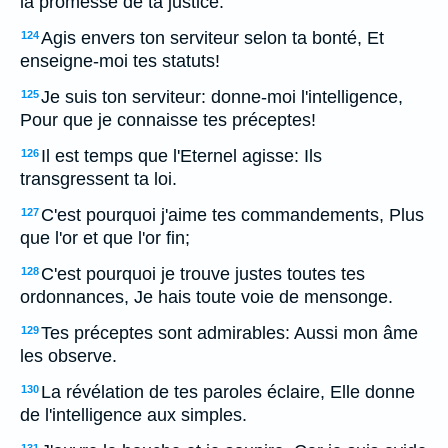
la promesse de ta justice.
Agis envers ton serviteur selon ta bonté, Et
124
enseigne-moi tes statuts!
Je suis ton serviteur: donne-moi l'intelligence,
125
Pour que je connaisse tes préceptes!
Il est temps que l'Eternel agisse: Ils
126
transgressent ta loi.
C'est pourquoi j'aime tes commandements, Plus
127
que l'or et que l'or fin;
C'est pourquoi je trouve justes toutes tes
128
ordonnances, Je hais toute voie de mensonge.
Tes préceptes sont admirables: Aussi mon âme
129
les observe.
La révélation de tes paroles éclaire, Elle donne
130
de l'intelligence aux simples.