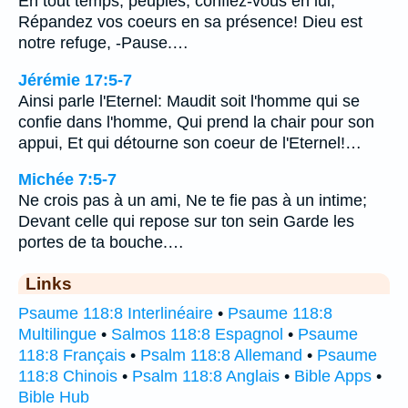
En tout temps, peuples, confiez-vous en lui,
Répandez vos coeurs en sa présence! Dieu est
notre refuge, -Pause.…
Jérémie 17:5-7
Ainsi parle l'Eternel: Maudit soit l'homme qui se
confie dans l'homme, Qui prend la chair pour son
appui, Et qui détourne son coeur de l'Eternel!…
Michée 7:5-7
Ne crois pas à un ami, Ne te fie pas à un intime;
Devant celle qui repose sur ton sein Garde les
portes de ta bouche.…
Links
Psaume 118:8 Interlinéaire
•
Psaume 118:8
Multilingue
•
Salmos 118:8 Espagnol
•
Psaume
118:8 Français
•
Psalm 118:8 Allemand
•
Psaume
118:8 Chinois
•
Psalm 118:8 Anglais
•
Bible Apps
•
Bible Hub