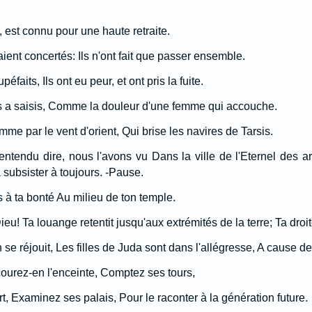
 est connu pour une haute retraite.
taient concertés: Ils n'ont fait que passer ensemble.
upéfaits, Ils ont eu peur, et ont pris la fuite.
s a saisis, Comme la douleur d'une femme qui accouche.
mme par le vent d'orient, Qui brise les navires de Tarsis.
ntendu dire, nous l'avons vu Dans la ville de l'Eternel des a
a subsister à toujours. -Pause.
à ta bonté Au milieu de ton temple.
! Ta louange retentit jusqu'aux extrémités de la terre; Ta droite
e réjouit, Les filles de Juda sont dans l'allégresse, A cause d
ourez-en l'enceinte, Comptez ses tours,
, Examinez ses palais, Pour le raconter à la génération future.