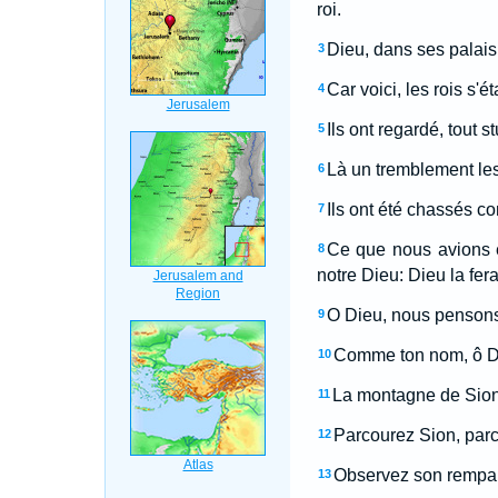
roi.
Dieu, dans ses palais,
3
Car voici, les rois s'é
4
Ils ont regardé, tout st
5
Là un tremblement le
6
Ils ont été chassés co
7
Ce que nous avions e
8
notre Dieu: Dieu la fer
O Dieu, nous pensons 
9
Comme ton nom, ô Dieu
10
La montagne de Sion s
11
Parcourez Sion, parc
12
Observez son rempart
13