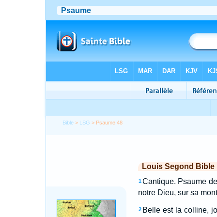
Bible
>
LSG
> Psaume 48
Louis Segond Bible
Cantique. Psaume des f
1
notre Dieu, sur sa mon
Belle est la colline, 
2