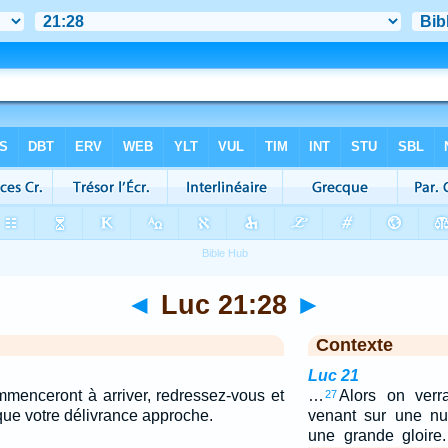
◄
Luc 21:28
►
Contexte
Luc 21
enceront à arriver, redressez-vous et
…
Alors on verr
27
que votre délivrance approche.
venant sur une nu
une grande gloire