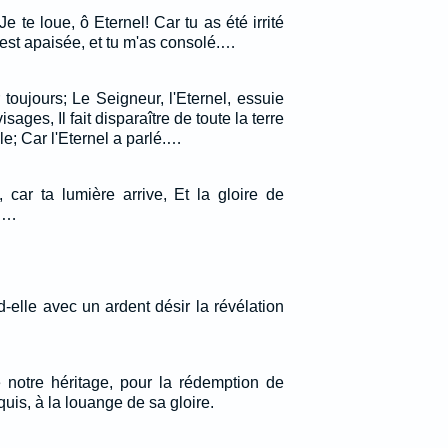
Je te loue, ô Eternel! Car tu as été irrité
'est apaisée, et tu m'as consolé.…
r toujours; Le Seigneur, l'Eternel, essuie
sages, Il fait disparaître de toute la terre
e; Car l'Eternel a parlé.…
, car ta lumière arrive, Et la gloire de
i.…
d-elle avec un ardent désir la révélation
 notre héritage, pour la rédemption de
uis, à la louange de sa gloire.