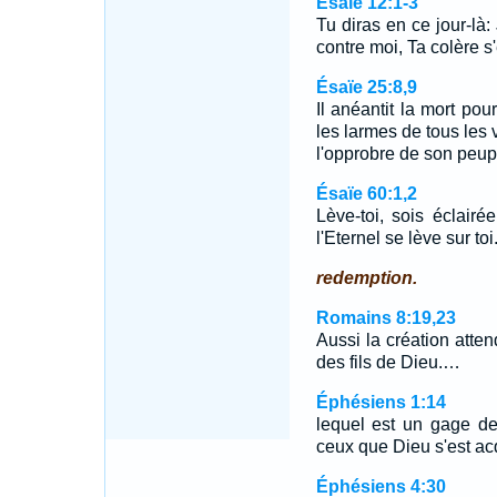
Ésaïe 12:1-3
Tu diras en ce jour-là: 
contre moi, Ta colère s
Ésaïe 25:8,9
Il anéantit la mort pou
les larmes de tous les vi
l'opprobre de son peupl
Ésaïe 60:1,2
Lève-toi, sois éclairée
l'Eternel se lève sur to
redemption.
Romains 8:19,23
Aussi la création atten
des fils de Dieu.…
Éphésiens 1:14
lequel est un gage de
ceux que Dieu s'est acq
Éphésiens 4:30