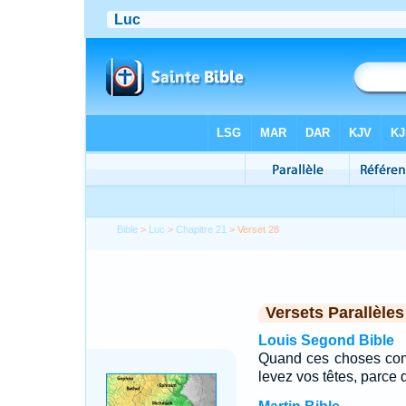
Bible
>
Luc
>
Chapitre 21
> Verset 28
Versets Parallèles
Louis Segond Bible
Quand ces choses comm
levez vos têtes, parce 