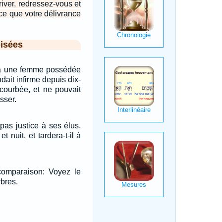
iver, redressez-vous et
rce que votre délivrance
isées
t là une femme possédée
ndait infirme depuis dix-
t courbée, et ne pouvait
sser.
 pas justice à ses élus,
et nuit, et tardera-t-il à
 comparaison: Voyez le
rbres.