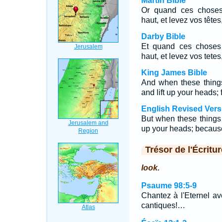
Martin Bible
Or quand ces choses 
haut, et levez vos tête
Darby Bible
Et quand ces choses 
haut, et levez vos tete
King James Bible
And when these things
and lift up your heads;
English Revised Vers
But when these things 
up your heads; becaus
Trésor de l'Écritur
look.
Psaume 98:5-9
Chantez à l'Eternel a
cantiques!…