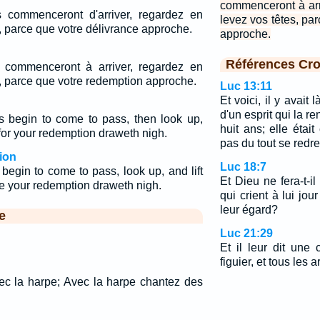
commenceront à arr
commenceront d'arriver, regardez en
levez vos têtes, pa
s, parce que votre délivrance approche.
approche.
Références Cro
commenceront à arriver, regardez en
s, parce que votre redemption approche.
Luc 13:11
Et voici, il y avai
d'un esprit qui la re
 begin to come to pass, then look up,
huit ans; elle étai
 for your redemption draweth nigh.
pas du tout se redre
ion
Luc 18:7
begin to come to pass, look up, and lift
Et Dieu ne fera-t-il
e your redemption draweth nigh.
qui crient à lui jour 
leur égard?
e
Luc 21:29
Et il leur dit une
figuier, et tous les a
vec la harpe; Avec la harpe chantez des