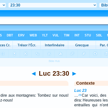
◄
Luc 23:30
►
Contexte
Luc 23
 à dire aux montagnes: Tombez sur nous!
…
Car voici, des 
29
ez-nous!
dira: Heureuses les
entrailles qui n'on