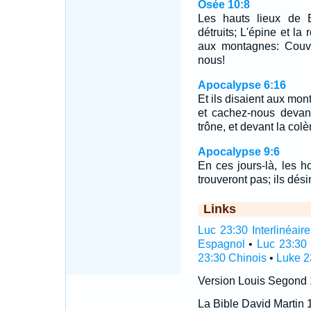
Osée 10:8
Les hauts lieux de B
détruits; L'épine et la 
aux montagnes: Couvr
nous!
Apocalypse 6:16
Et ils disaient aux mo
et cachez-nous devant
trône, et devant la colè
Apocalypse 9:6
En ces jours-là, les h
trouveront pas; ils désir
Links
Luc 23:30 Interlinéaire
Espagnol
•
Luc 23:30 
23:30 Chinois
•
Luke 2
Version Louis Segond
La Bible David Martin 