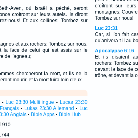
croîtront sur leurs
eth-Aven, où Israël a péché, seront
montagnes: Couvrez
ronce croîtront sur leurs autels. Ils diront
Tombez sur nous!
ez-nous! Et aux collines: Tombez sur
Luc 23:31
Car, si l'on fait c
qu'arrivera-t-il au b
ntagnes et aux rochers: Tombez sur nous,
 la face de celui qui est assis sur le
Apocalypse 6:16
re de l'agneau;
Et ils disaient 
rochers: Tombez su
devant la face de ce
ommes chercheront la mort, et ils ne la
trône, et devant la 
eront mourir, et la mort fuira loin d'eux.
•
Luc 23:30 Multilingue
•
Lucas 23:30
Français
•
Lukas 23:30 Allemand
•
Luc
3:30 Anglais
•
Bible Apps
•
Bible Hub
 1910
1744