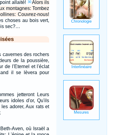
oint allaité!
Alors ils
30
 aux montagnes: Tombez
ollines: Couvrez-nous!
ces choses au bois vert,
bois sec?…
isées
s cavernes des rochers
deurs de la poussière,
r de l'Eternel et l'éclat
and il se lèvera pour
ommes jetteront Leurs
eurs idoles d'or, Qu'ils
r les adorer, Aux rats et
;
 Beth-Aven, où Israël a
its; L'épine et la ronce