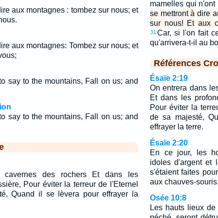
mamelles qui n'ont p
 dire aux montagnes : tombez sur nous; et
se mettront à dire
nous.
sur nous! Et aux c
Car, si l'on fait 
31
qu'arrivera-t-il au 
 dire aux montagnes: Tombez sur nous; et
vous;
Références Cro
Ésaïe 2:19
to say to the mountains, Fall on us; and
On entrera dans le
Et dans les profon
ion
Pour éviter la terreu
to say to the mountains, Fall on us; and
de sa majesté, Qu
effrayer la terre.
Ésaïe 2:20
e
En ce jour, les h
idoles d'argent et l
s'étaient faites pou
 cavernes des rochers Et dans les
aux chauves-souris
ière, Pour éviter la terreur de l'Eternel
té, Quand il se lèvera pour effrayer la
Osée 10:8
Les hauts lieux de
péché, seront détru