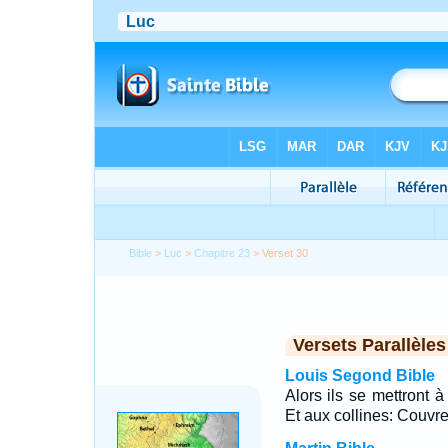
Bible
>
Luc
>
Chapitre 23
> Verset 30
Versets Parallèles
Louis Segond Bible
Alors ils se mettront
Et aux collines: Couvr