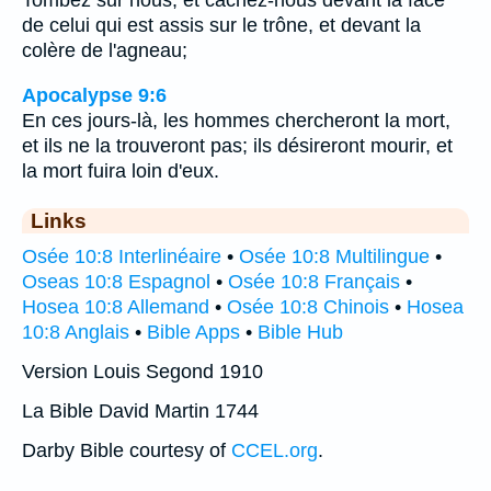
Tombez sur nous, et cachez-nous devant la face
de celui qui est assis sur le trône, et devant la
colère de l'agneau;
Apocalypse 9:6
En ces jours-là, les hommes chercheront la mort,
et ils ne la trouveront pas; ils désireront mourir, et
la mort fuira loin d'eux.
Links
Osée 10:8 Interlinéaire
•
Osée 10:8 Multilingue
•
Oseas 10:8 Espagnol
•
Osée 10:8 Français
•
Hosea 10:8 Allemand
•
Osée 10:8 Chinois
•
Hosea
10:8 Anglais
•
Bible Apps
•
Bible Hub
Version Louis Segond 1910
La Bible David Martin 1744
Darby Bible courtesy of
CCEL.org
.