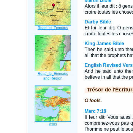
Martin Bible
Alors il leur dit : ô ge
croire toutes les chos
Darby Bible
Et lui leur dit: O gen
croire toutes les chose
King James Bible
Then he said unto them
all that the prophets h
English Revised Vers
And he said unto them
believe in all that the
Trésor de l'Écritur
O fools.
Marc 7:18
Il leur dit: Vous auss
comprenez-vous pas qu
l'homme ne peut le soui