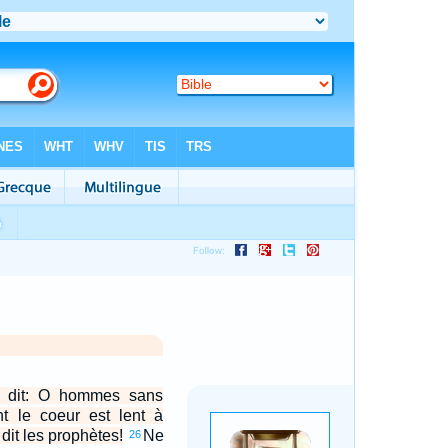
r dit: O hommes sans
ont le coeur est lent à
 dit les prophètes!
Ne
26