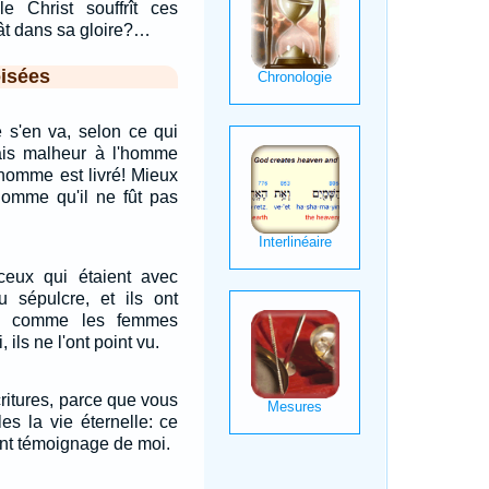
 le Christ souffrît ces
rât dans sa gloire?…
isées
 s'en va, selon ce qui
Mais malheur à l'homme
l'homme est livré! Mieux
homme qu'il ne fût pas
eux qui étaient avec
u sépulcre, et ils ont
es comme les femmes
, ils ne l'ont point vu.
ritures, parce que vous
es la vie éternelle: ce
ent témoignage de moi.