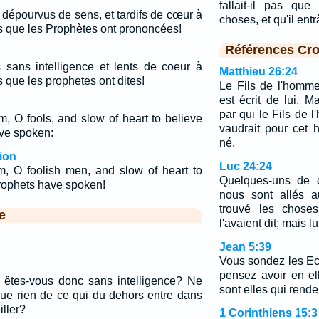
fallait-il pas que
ns dépourvus de sens, et tardifs de cœur à
choses, et qu'il ent
es que les Prophètes ont prononcées!
Références Cro
s sans intelligence et lents de coeur à
Matthieu 26:24
s que les prophetes ont dites!
Le Fils de l'homme
est écrit de lui. 
par qui le Fils de 
, O fools, and slow of heart to believe
vaudrait pour cet 
ave spoken:
né.
ion
Luc 24:24
, O foolish men, and slow of heart to
Quelques-uns de c
 prophets have spoken!
nous sont allés a
trouvé les chos
e
l'avaient dit; mais lui
Jean 5:39
Vous sondez les Ec
pensez avoir en ell
i, êtes-vous donc sans intelligence? Ne
sont elles qui rend
e rien de ce qui du dehors entre dans
ller?
1 Corinthiens 15:3