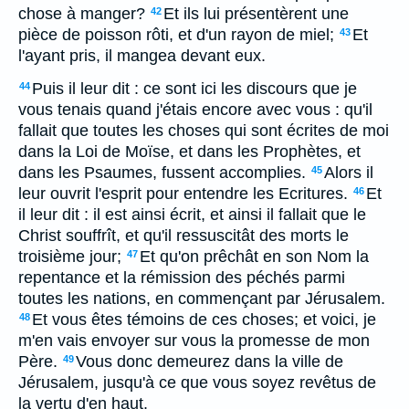
chose à manger?
Et ils lui présentèrent une
42
pièce de poisson rôti, et d'un rayon de miel;
Et
43
l'ayant pris, il mangea devant eux.
Puis il leur dit : ce sont ici les discours que je
44
vous tenais quand j'étais encore avec vous : qu'il
fallait que toutes les choses qui sont écrites de moi
dans la Loi de Moïse, et dans les Prophètes, et
dans les Psaumes, fussent accomplies.
Alors il
45
leur ouvrit l'esprit pour entendre les Ecritures.
Et
46
il leur dit : il est ainsi écrit, et ainsi il fallait que le
Christ souffrît, et qu'il ressuscitât des morts le
troisième jour;
Et qu'on prêchât en son Nom la
47
repentance et la rémission des péchés parmi
toutes les nations, en commençant par Jérusalem.
Et vous êtes témoins de ces choses; et voici, je
48
m'en vais envoyer sur vous la promesse de mon
Père.
Vous donc demeurez dans la ville de
49
Jérusalem, jusqu'à ce que vous soyez revêtus de
la vertu d'en haut.