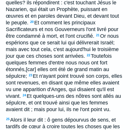
quelles? ils répondirent : c'est touchant Jésus le
Nazarien, qui était un Prophète, puissant en
œuvres et en paroles devant Dieu, et devant tout
le peuple.
Et comment les principaux
20
Sacrificateurs et nos Gouverneurs l'ont livré pour
être condamné à mort, et l'ont crucifié.
Or nous
21
espérions que ce serait lui qui délivrerait Israël;
mais avec tout cela, c'est aujourd'hui le troisième
jour que ces choses sont arrivées.
Toutefois
22
quelques femmes d'entre nous nous ont fort
étonnés,[car] elles ont été de grand matin au
sépulcre;
Et n'ayant point trouvé son corps, elles
23
sont revenues, en disant que même elles avaient
vu une apparition d'Anges, qui disaient qu'il est
vivant.
Et quelques-uns des nôtres sont allés au
24
sépulcre, et ont trouvé ainsi que les femmes
avaient dit ; mais pour lui, ils ne l'ont point vu.
Alors il leur dit : ô gens dépourvus de sens, et
25
tardifs de cœur à croire toutes les choses que les