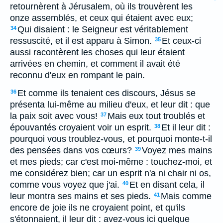
retournèrent à Jérusalem, où ils trouvèrent les
onze assemblés, et ceux qui étaient avec eux;
Qui disaient : le Seigneur est véritablement
34
ressuscité, et il est apparu à Simon.
Et ceux-ci
35
aussi racontèrent les choses qui leur étaient
arrivées en chemin, et comment il avait été
reconnu d'eux en rompant le pain.
Et comme ils tenaient ces discours, Jésus se
36
présenta lui-même au milieu d'eux, et leur dit : que
la paix soit avec vous!
Mais eux tout troublés et
37
épouvantés croyaient voir un esprit.
Et il leur dit :
38
pourquoi vous troublez-vous, et pourquoi monte-t-il
des pensées dans vos cœurs?
Voyez mes mains
39
et mes pieds; car c'est moi-même : touchez-moi, et
me considérez bien; car un esprit n'a ni chair ni os,
comme vous voyez que j'ai.
Et en disant cela, il
40
leur montra ses mains et ses pieds.
Mais comme
41
encore de joie ils ne croyaient point, et qu'ils
s'étonnaient, il leur dit : avez-vous ici quelque