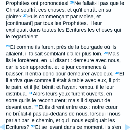
Prophètes ont prononcées!
Ne fallait-il pas que le
26
Christ souffrît ces choses, et qu'il entrât en sa
gloire?
Puis commençant par Moïse, et
27
[continuant] par tous les Prophètes, il leur
expliquait dans toutes les Ecritures les choses qui
le regardaient.
Et comme ils furent près de la bourgade où ils
28
allaient, il faisait semblant d'aller plus loin.
Mais
29
ils le forcèrent, en lui disant : demeure avec nous,
car le soir approche, et le jour commence à
baisser. Il entra donc pour demeurer avec eux.
Et
30
il arriva que comme il était à table avec eux, il prit
le pain, et il [le] bénit; et l'ayant rompu, il le leur
distribua.
Alors leurs yeux furent ouverts, en
31
sorte qu'ils le reconnurent; mais il disparut de
devant eux.
Et ils dirent entre eux : notre cœur
32
ne brûlait-il pas au-dedans de nous, lorsqu'il nous
parlait par le chemin, et qu'il nous expliquait les
Ecritures?
Et se levant dans ce moment, ils s'en
33