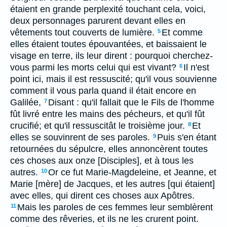
étaient en grande perplexité touchant cela, voici,
deux personnages parurent devant elles en
vêtements tout couverts de lumière.
Et comme
5
elles étaient toutes épouvantées, et baissaient le
visage en terre, ils leur dirent : pourquoi cherchez-
vous parmi les morts celui qui est vivant?
Il n'est
6
point ici, mais il est ressuscité; qu'il vous souvienne
comment il vous parla quand il était encore en
Galilée,
Disant : qu'il fallait que le Fils de l'homme
7
fût livré entre les mains des pécheurs, et qu'il fût
crucifié; et qu'il ressuscitât le troisième jour.
Et
8
elles se souvinrent de ses paroles.
Puis s'en étant
9
retournées du sépulcre, elles annoncèrent toutes
ces choses aux onze [Disciples], et à tous les
autres.
Or ce fut Marie-Magdeleine, et Jeanne, et
10
Marie [mère] de Jacques, et les autres [qui étaient]
avec elles, qui dirent ces choses aux Apôtres.
Mais les paroles de ces femmes leur semblèrent
11
comme des rêveries, et ils ne les crurent point.