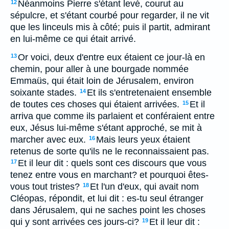
Néanmoins Pierre s'étant levé, courut au
12
sépulcre, et s'étant courbé pour regarder, il ne vit
que les linceuls mis à côté; puis il partit, admirant
en lui-même ce qui était arrivé.
Or voici, deux d'entre eux étaient ce jour-là en
13
chemin, pour aller à une bourgade nommée
Emmaüs, qui était loin de Jérusalem, environ
soixante stades.
Et ils s'entretenaient ensemble
14
de toutes ces choses qui étaient arrivées.
Et il
15
arriva que comme ils parlaient et conféraient entre
eux, Jésus lui-même s'étant approché, se mit à
marcher avec eux.
Mais leurs yeux étaient
16
retenus de sorte qu'ils ne le reconnaissaient pas.
Et il leur dit : quels sont ces discours que vous
17
tenez entre vous en marchant? et pourquoi êtes-
vous tout tristes?
Et l'un d'eux, qui avait nom
18
Cléopas, répondit, et lui dit : es-tu seul étranger
dans Jérusalem, qui ne saches point les choses
qui y sont arrivées ces jours-ci?
Et il leur dit :
19