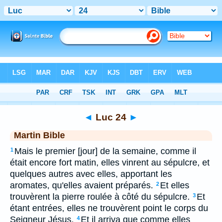
Bible
>
MAR
> Luc 24
◄
Luc 24
►
Martin Bible
Mais le premier [jour] de la semaine, comme il
1
était encore fort matin, elles vinrent au sépulcre, et
quelques autres avec elles, apportant les
aromates, qu'elles avaient préparés.
Et elles
2
trouvèrent la pierre roulée à côté du sépulcre.
Et
3
étant entrées, elles ne trouvèrent point le corps du
Seigneur Jésus.
Et il arriva que comme elles
4