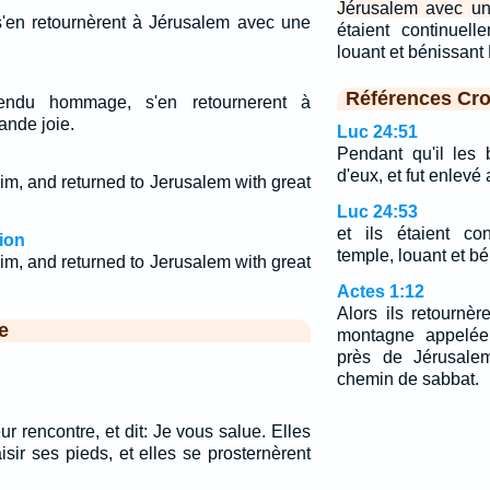
Jérusalem avec un
 s'en retournèrent à Jérusalem avec une
étaient continuel
louant et bénissant
Références Cro
endu hommage, s'en retournerent à
ande joie.
Luc 24:51
Pendant qu'il les 
d'eux, et fut enlevé 
m, and returned to Jerusalem with great
Luc 24:53
et ils étaient co
ion
temple, louant et b
m, and returned to Jerusalem with great
Actes 1:12
Alors ils retournè
e
montagne appelée 
près de Jérusalem
chemin de sabbat.
eur rencontre, et dit: Je vous salue. Elles
sir ses pieds, et elles se prosternèrent