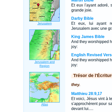
Martin Bible
Et eux l'ayant adoré,
grande joie.
Darby Bible
Et eux, lui ayant r
Jerusalem avec une gr
King James Bible
And they worshipped hi
joy:
English Revised Vers
And they worshipped hi
joy:
Trésor de l'Écritur
they.
Matthieu 28:9,17
Et voici, Jésus vint à l
s'approchèrent pour sai
devant lui.…