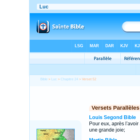
Bible
>
Luc
>
Chapitre 24
> Verset 52
Versets Parallèles
Louis Segond Bible
Pour eux, après l'avoir
une grande joie;