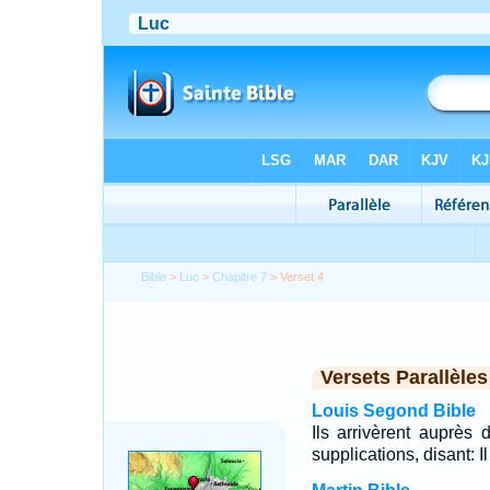
Bible
>
Luc
>
Chapitre 7
> Verset 4
Versets Parallèles
Louis Segond Bible
Ils arrivèrent auprès 
supplications, disant: I