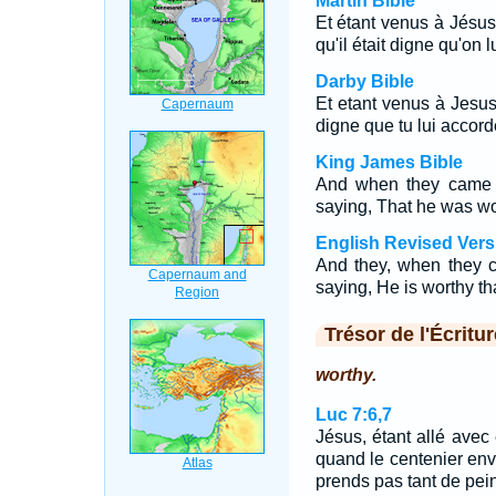
Martin Bible
Et étant venus à Jésus,
qu'il était digne qu'on l
Darby Bible
Et etant venus à Jesus, 
digne que tu lui accord
King James Bible
And when they came t
saying, That he was wo
English Revised Vers
And they, when they c
saying, He is worthy tha
Trésor de l'Écritur
worthy.
Luc 7:6,7
Jésus, étant allé avec 
quand le centenier env
prends pas tant de pein