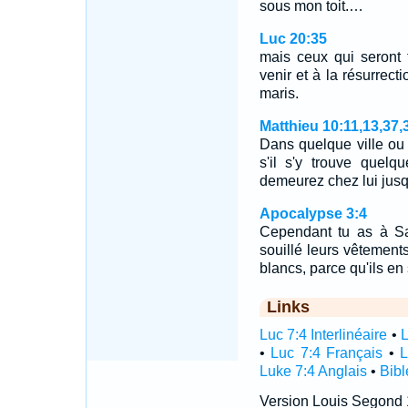
sous mon toit.…
Luc 20:35
mais ceux qui seront 
venir et à la résurrec
maris.
Matthieu 10:11,13,37,
Dans quelque ville ou 
s'il s'y trouve quel
demeurez chez lui jusq
Apocalypse 3:4
Cependant tu as à S
souillé leurs vêtement
blancs, parce qu'ils en
Links
Luc 7:4 Interlinéaire
•
L
•
Luc 7:4 Français
•
L
Luke 7:4 Anglais
•
Bibl
Version Louis Segond