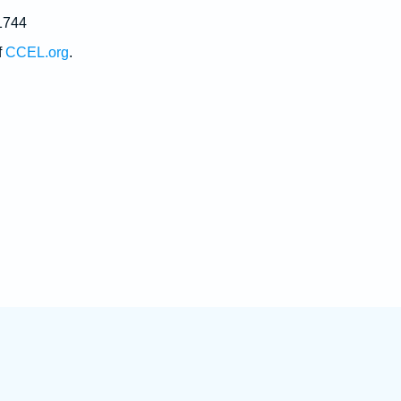
1744
f
CCEL.org
.