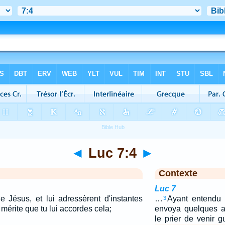
◄
Luc 7:4
►
Contexte
Luc 7
de Jésus, et lui adressèrent d'instantes
…
Ayant entendu p
3
l mérite que tu lui accordes cela;
envoya quelques a
le prier de venir g