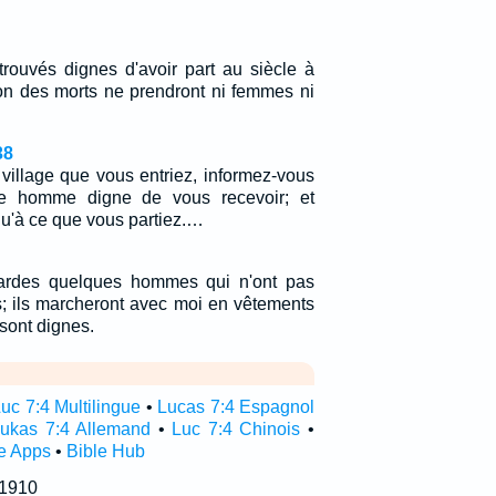
trouvés dignes d'avoir part au siècle à
tion des morts ne prendront ni femmes ni
38
village que vous entriez, informez-vous
que homme digne de vous recevoir; et
u'à ce que vous partiez.…
ardes quelques hommes qui n'ont pas
s; ils marcheront avec moi en vêtements
 sont dignes.
uc 7:4 Multilingue
•
Lucas 7:4 Espagnol
ukas 7:4 Allemand
•
Luc 7:4 Chinois
•
e Apps
•
Bible Hub
 1910