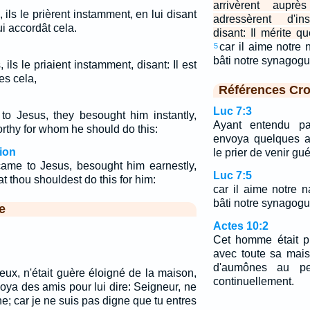
arrivèrent aupr
 ils le prièrent instamment, en lui disant
adressèrent d'ins
ui accordât cela.
disant: Il mérite q
car il aime notre n
5
bâti notre synagog
ils le priaient instamment, disant: Il est
es cela,
Références Cro
Luc 7:3
o Jesus, they besought him instantly,
Ayant entendu par
rthy for whom he should do this:
envoya quelques a
ion
le prier de venir gué
ame to Jesus, besought him earnestly,
Luc 7:5
t thou shouldest do this for him:
car il aime notre na
bâti notre synagogu
e
Actes 10:2
Cet homme était pi
avec toute sa mais
d'aumônes au peu
eux, n'était guère éloigné de la maison,
continuellement.
oya des amis pour lui dire: Seigneur, ne
e; car je ne suis pas digne que tu entres