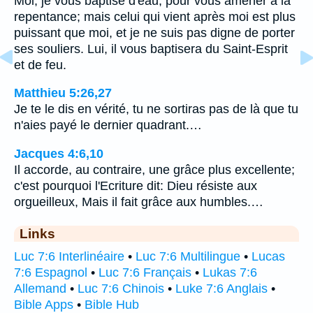
Moi, je vous baptise d'eau, pour vous amener à la
repentance; mais celui qui vient après moi est plus
puissant que moi, et je ne suis pas digne de porter
ses souliers. Lui, il vous baptisera du Saint-Esprit
et de feu.
Matthieu 5:26,27
Je te le dis en vérité, tu ne sortiras pas de là que tu
n'aies payé le dernier quadrant.…
Jacques 4:6,10
Il accorde, au contraire, une grâce plus excellente;
c'est pourquoi l'Ecriture dit: Dieu résiste aux
orgueilleux, Mais il fait grâce aux humbles.…
Links
Luc 7:6 Interlinéaire
•
Luc 7:6 Multilingue
•
Lucas
7:6 Espagnol
•
Luc 7:6 Français
•
Lukas 7:6
Allemand
•
Luc 7:6 Chinois
•
Luke 7:6 Anglais
•
Bible Apps
•
Bible Hub