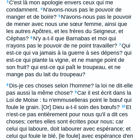
C'est là mon apologie envers ceux qui me
3
condamnent.
N'avons-nous pas le pouvoir de
4
manger et de boire?
N'avons-nous pas le pouvoir
5
de mener avec nous une sœur femme, ainsi que
les autres Apôtres, et les frères du Seigneur, et
Céphas?
N'y a-t-il que Barnabas et moi qui
6
n'ayons pas le pouvoir de ne point travailler?
Qui
7
est-ce qui va jamais à la guerre à ses dépens? qui
est-ce qui plante la vigne, et ne mange point de
son fruit? qui est-ce qui paît le troupeau, et ne
mange pas du lait du troupeau?
Dis-je ces choses selon l'homme? la loi ne dit-elle
8
pas aussi la même chose?
Car il est écrit dans la
9
Loi de Moise : tu n'emmuselleras point le bœuf qui
foule le grain. [Or] Dieu a-t-il soin des bœufs?
Et
10
n'est-ce pas entièrement pour nous qu'il a dit ces
choses; certes elles sont écrites pour nous; car
celui qui laboure, doit labourer avec espérance; et
celui qui foule le blé, [le foule] avec espérance d'en