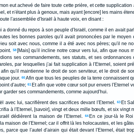
on eut achevé de faire toute cette prière, et cette supplication à
rnel, et n'étant plus à genoux, mais ayant [encore] les mains éten
 toute l'assemblée d'Israël à haute voix, en disant :
qui a donné du repos à son peuple d'Israël, comme il en avait parl
toutes les bonnes paroles qu'il avait prononcées par le moyen 
Dieu soit avec nous, comme il a été avec nos pères; qu'il ne n
point.
[Mais] qu'il incline notre cœur vers lui, afin que nous
58
rdions ses commandements, ses statuts, et ses ordonnances qu
oles, par lesquelles j'ai fait supplication à l'Eternel, soient pr
 afin qu'il maintienne le droit de son serviteur, et le droit de s
aque jour.
Afin que tous les peuples de la terre connaissent que
60
point d'autre;
Et afin que votre cœur soit pur envers l'Eternel 
61
pour garder ses commandements, comme aujourd'hui.
aël avec lui, sacrifièrent des sacrifices devant l'Eternel.
Et Sal
63
rifia à l'Eternel, [savoir], vingt et deux mille bœufs, et six vingt 
sraël dédièrent la maison de l'Eternel.
En ce jour-là le Roi
64
 la maison de l'Eternel; car il offrit là les holocaustes, et les gât
s, parce que l'autel d'airain qui était devant l'Eternel, était tro