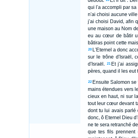
debout.
Et il dit : B
qui l'a accompli par sa 
n'ai choisi aucune vill
j'ai choisi David, afin 
une maison au Nom de l'
eu au cœur de bâtir u
bâtiras point cette mai
L'Eternel a donc acco
20
sur le trône d'Israël,
d'Israël.
Et j'ai assi
21
pères, quand il les eut
Ensuite Salomon se ti
22
mains étendues vers le
cieux en haut, ni sur l
tout leur cœur devant t
dont tu lui avais parlé
donc, ô Eternel Dieu d'I
ne te sera retranché de
que tes fils prennen