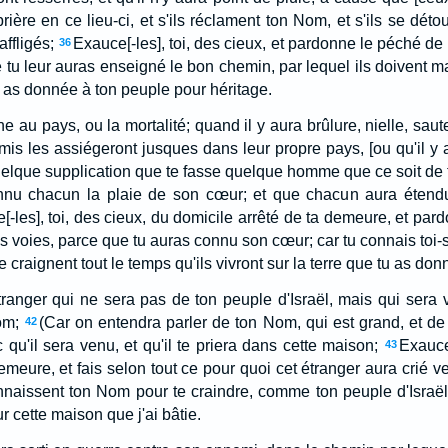
t prière en ce lieu-ci, et s'ils réclament ton Nom, et s'ils se dé
ffligés;
Exauce[-les], toi, des cieux, et pardonne le péché de t
36
e tu leur auras enseigné le bon chemin, par lequel ils doivent ma
tu as donnée à ton peuple pour héritage.
e au pays, ou la mortalité; quand il y aura brûlure, nielle, saut
 les assiégeront jusques dans leur propre pays, [ou qu'il y a
uelque supplication que te fasse quelque homme que ce soit de t
onnu chacun la plaie de son cœur; et que chacun aura étend
[-les], toi, des cieux, du domicile arrêté de ta demeure, et pardo
s voies, parce que tu auras connu son cœur; car tu connais toi-s
 te craignent tout le temps qu'ils vivront sur la terre que tu as do
ranger qui ne sera pas de ton peuple d'Israël, mais qui sera
om;
(Car on entendra parler de ton Nom, qui est grand, et de 
42
 qu'il sera venu, et qu'il te priera dans cette maison;
Exauce[
43
emeure, et fais selon tout ce pour quoi cet étranger aura crié ver
nnaissent ton Nom pour te craindre, comme ton peuple d'Israël
 cette maison que j'ai bâtie.