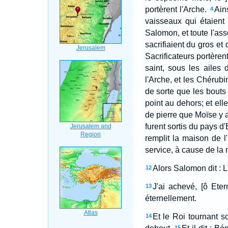
portèrent l'Arche.
Ain
4
vaisseaux qui étaient 
Salomon, et toute l'ass
sacrifiaient du gros e
Sacrificateurs portèrent
saint, sous les ailes
l'Arche, et les Chérubi
de sorte que les bouts 
point au dehors; et ell
de pierre que Moïse y av
furent sortis du pays d
remplit la maison de l'
service, à cause de la n
Alors Salomon dit : L'
12
J'ai achevé, [ô Ete
13
éternellement.
Et le Roi tournant so
14
15