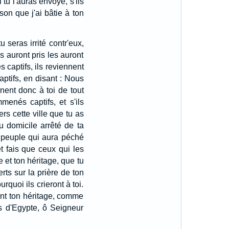
tu l'auras envoyé, s'ils
ison que j'ai bâtie à ton
 seras irrité contr'eux,
s auront pris les auront
 captifs, ils reviennent
ptifs, en disant : Nous
rnent donc à toi de tout
enés captifs, et s'ils
rs cette ville que tu as
u domicile arrêté de ta
 peuple qui aura péché
t fais que ceux qui les
e et ton héritage, que tu
ts sur la prière de ton
rquoi ils crieront à toi.
sent ton héritage, comme
s d'Egypte, ô Seigneur