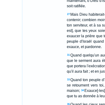
maintenant, ô Dieu d'Is
soit ratifiée.
Mais Dieu habiterait-
27
contenir; combien moins
ton serviteur, et à sa s
est], que tes yeux soie
exaucer la prière que to
peuple d'Israël quand i
exauce, et pardonne.
Quand quelqu'un aura
31
que le serment aura ét
que portera l'exécratio
qu'il aura fait ; et en ju
Quand ton peuple d'Is
33
se retournent vers toi
maison;
Exauce[-les]
34
que tu as donnée à leu
Quand les cieux seron
35