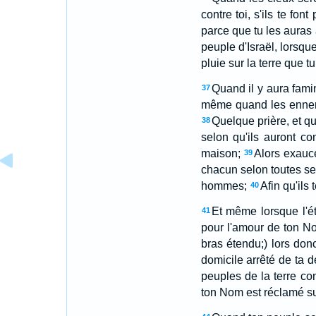
contre toi, s'ils te fon
parce que tu les auras a
peuple d'Israël, lorsqu
pluie sur la terre que 
Quand il y aura famin
37
même quand les ennemis
Quelque prière, et q
38
selon qu'ils auront c
maison;
Alors exauce
39
chacun selon toutes se
hommes;
Afin qu'ils
40
Et même lorsque l'ét
41
pour l'amour de ton N
bras étendu;) lors donc
domicile arrêté de ta d
peuples de la terre co
ton Nom est réclamé sur