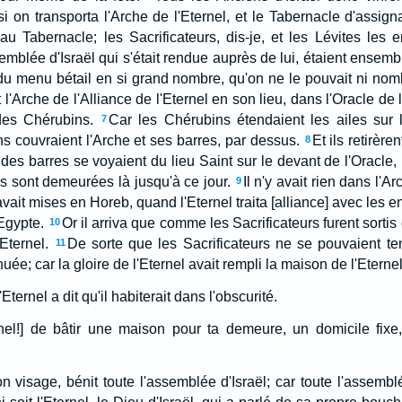
si on transporta l'Arche de l'Eternel, et le Tabernacle d'assigna
au Tabernacle; les Sacrificateurs, dis-je, et les Lévites les e
emblée d'Israël qui s'était rendue auprès de lui, étaient ensemble
t du menu bétail en si grand nombre, qu'on ne le pouvait ni nom
 l'Arche de l'Alliance de l'Eternel en son lieu, dans l'Oracle de
 des Chérubins.
Car les Chérubins étendaient les ailes sur l
7
ns couvraient l'Arche et ses barres, par dessus.
Et ils retirèr
8
des barres se voyaient du lieu Saint sur le devant de l'Oracle,
es sont demeurées là jusqu'à ce jour.
Il n'y avait rien dans l'A
9
ait mises en Horeb, quand l'Eternel traita [alliance] avec les enf
'Egypte.
Or il arriva que comme les Sacrificateurs furent sortis
10
Eternel.
De sorte que les Sacrificateurs ne se pouvaient ten
11
uée; car la gloire de l'Eternel avait rempli la maison de l'Eternel
Eternel a dit qu'il habiterait dans l'obscurité.
rnel!] de bâtir une maison pour ta demeure, un domicile fixe,
n visage, bénit toute l'assemblée d'Israël; car toute l'assemblée