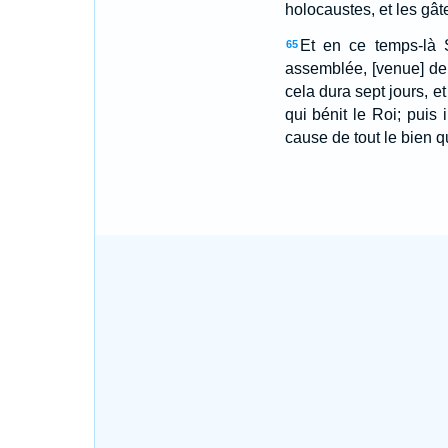
holocaustes, et les gât
Et en ce temps-là S
65
assemblée, [venue] dep
cela dura sept jours, et
qui bénit le Roi; puis 
cause de tout le bien qu