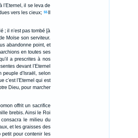
 l'Eternel, il se leva de
dues vers les cieux;
Il
55
é ; il n'est pas tombé [à
de Moïse son serviteur.
ous abandonne point, et
 marchions en toutes ses
'il a prescrites à nos
ésentes devant l'Eternel
on peuple d'Israël, selon
 c'est l'Eternel qui est
votre Dieu, pour marcher
omon offrit un sacrifice
mille brebis. Ainsi le Roi
 consacra le milieu du
eaux, et les graisses des
p petit pour contenir les