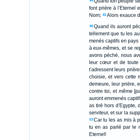
Quand ton peuple ser
44
font prière à l'Eternel 
Nom;
Alors exauce de
45
Quand ils auront péch
46
tellement que tu les au
menés captifs en pays e
à eux-mêmes, et se rep
avons péché, nous avo
leur cœur et de toute
t'adressent leurs prièr
choisie, et vers cette
demeure, leur prière, et
contre toi, et même [p
auront emmenés captifs 
as tiré hors d'Egypte, 
serviteur, et sur la sup
Car tu les as mis à p
53
tu en as parlé par le
Eternel!