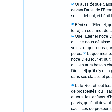
Or aussitôt que Salom
54
devant l'autel de l'Ete
se tint debout, et bénit
Béni soit l'Eternel, 
56
terre] un seul mot de 
Que l'Eternel notre 
57
qu'il ne nous délaisse 
voies, et que nous ga
pères;
Et que mes par
59
notre Dieu jour et nuit;
qu'il en aura besoin ch
Dieu, [et] qu'il n'y en a 
dans ses statuts, et 
Et le Roi, et tout Isr
62
de prospérités, qu'il sac
et tous les enfants d'I
parvis, qui était devant
sacrifices de prospérité