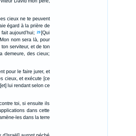
erviteur David mon père,
 des cieux ne te peuvent
aie égard à la prière de
 fait aujourd'hui;
[Qui
29
 : Mon nom sera là, pour
ton serviteur, et de ton
e ta demeure, des cieux;
 pour le faire jurer, et
es cieux, et exécute [ce
et] lui rendant selon ce
ntre toi, si ensuite ils
upplications dans cette
ramène-les dans la terre
x d'Israël] auront péché