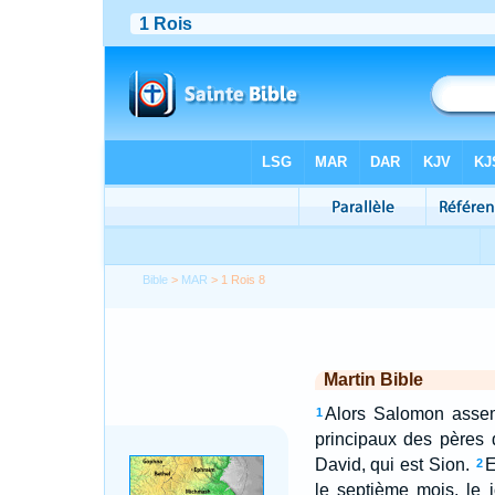
Bible
>
MAR
> 1 Rois 8
Martin Bible
Alors Salomon assemb
1
principaux des pères d
David, qui est Sion.
E
2
le septième mois, le 