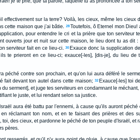
raël! je te prie, que ta parole, laquelle tu as prononcée à ton s
il effectivement sur la terre? Voilà, les cieux, même les cieux
 cette maison que j'ai bâtie.
Toutefois, ô Eternel mon Dieu! 
28
upplication, pour entendre le cri et la prière que ton serviteur te
nt ouverts jour et nuit sur cette maison, le lieu dont tu as dit
n serviteur fait en ce lieu-ci.
Exauce donc la supplication de 
30
ls te prieront en ce lieu-ci; exauce[-les], [dis-je], du lieu d
 péché contre son prochain, et qu'on lui aura déféré le serment
é fait devant ton autel dans cette maison;
Exauce[-les] toi d
32
n du serment], et juge tes serviteurs en condamnant le méchant, [
stifiant le juste, et lui rendant selon sa justice.
raël aura été battu par l'ennemi, à cause qu'ils auront péché co
, en réclamant ton nom, et en te faisant des prières et des s
, toi, des cieux, et pardonne le péché de ton peuple d'Israël, et 
rs pères.
t resserrés, et qu'il n'y aura point de pluie, à cause que [ceu