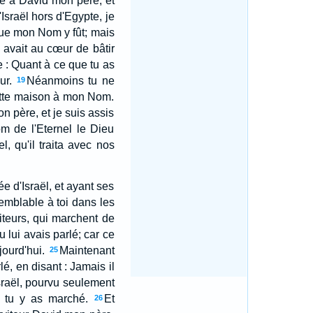
che à David mon père, et
Israël hors d'Egypte, je
 que mon Nom y fût; mais
avait au cœur de bâtir
e : Quant à ce que tu as
ur.
Néanmoins tu ne
19
 cette maison à mon Nom.
n père, et je suis assis
om de l'Eternel le Dieu
el, qu'il traita avec nos
e d'Israël, et ayant ses
 semblable à toi dans les
viteurs, qui marchent de
u lui avais parlé; car ce
jourd'hui.
Maintenant
25
lé, en disant : Jamais il
Israël, pourvu seulement
e tu y as marché.
Et
26