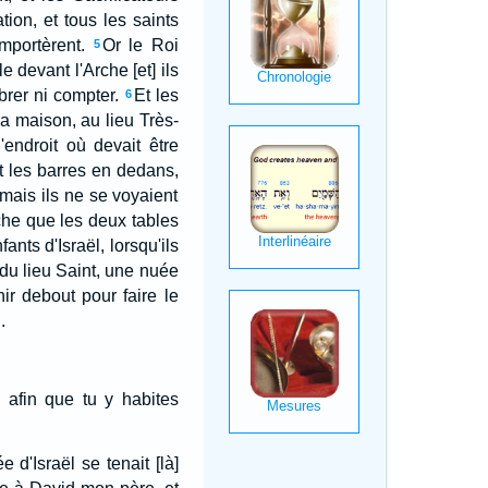
tion, et tous les saints
mportèrent.
Or le Roi
5
 devant l'Arche [et] ils
brer ni compter.
Et les
6
 la maison, au lieu Très-
'endroit où devait être
ent les barres en dedans,
 mais ils ne se voyaient
rche que les deux tables
ants d'Israël, lorsqu'ils
 du lieu Saint, une nuée
ir debout pour faire le
.
 afin que tu y habites
 d'Israël se tenait [là]