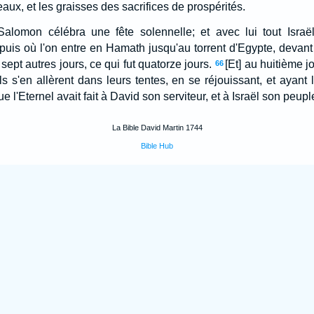
eaux, et les graisses des sacrifices de prospérités.
alomon célébra une fête solennelle; et avec lui tout Israë
uis où l'on entre en Hamath jusqu'au torrent d'Egypte, devant l
 sept autres jours, ce qui fut quatorze jours.
[Et] au huitième j
66
ils s'en allèrent dans leurs tentes, en se réjouissant, et ayant
e l'Eternel avait fait à David son serviteur, et à Israël son peupl
La Bible David Martin 1744
Bible Hub