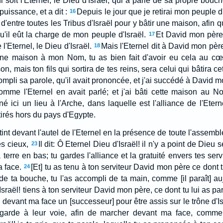
éni soit l'Eternel, le Dieu d'Israël, qui a parlé de sa propre bou
puissance, et a dit :
Depuis le jour que je retirai mon peuple d'
16
e d'entre toutes les Tribus d'Israël pour y bâtir une maison, afin
qu'il eût la charge de mon peuple d'Israël.
Et David mon père 
17
Eternel, le Dieu d'Israël.
Mais l'Eternel dit à David mon pèr
18
ne maison à mon Nom, tu as bien fait d'avoir eu cela au cœ
son, mais ton fils qui sortira de tes reins, sera celui qui bâtira
mpli sa parole, qu'il avait prononcée, et j'ai succédé à David mo
 comme l'Eternel en avait parlé; et j'ai bâti cette maison au N
gné ici un lieu à l'Arche, dans laquelle est l'alliance de l'Etern
 tirés hors du pays d'Egypte.
nt devant l'autel de l'Eternel en la présence de toute l'assemblé
s cieux,
Il dit: Ô Eternel Dieu d'Israël! il n'y a point de Dieu
23
a terre en bas; tu gardes l'alliance et la gratuité envers tes ser
a face.
[Et] tu as tenu à ton serviteur David mon père ce dont t
24
 de ta bouche, tu l'as accompli de ta main, comme [il paraît] au
sraël! tiens à ton serviteur David mon père, ce dont tu lui as par
 devant ma face un [successeur] pour être assis sur le trône d'
t garde à leur voie, afin de marcher devant ma face, comm