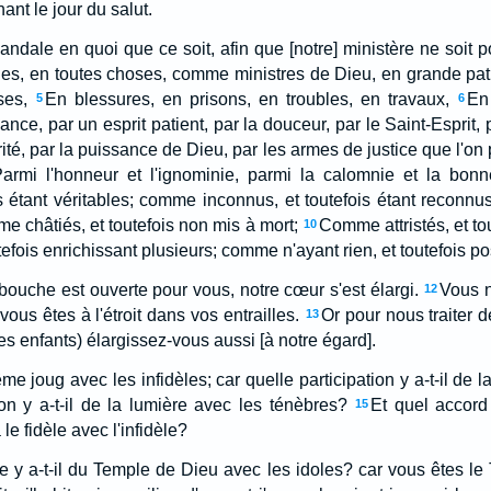
ant le jour du salut.
dale en quoi que ce soit, afin que [notre] ministère ne soit p
, en toutes choses, comme ministres de Dieu, en grande patie
ses,
En blessures, en prisons, en troubles, en travaux,
En
5
6
ance, par un esprit patient, par la douceur, par le Saint-Esprit, 
rité, par la puissance de Dieu, par les armes de justice que l'on 
armi l'honneur et l'ignominie, parmi la calomnie et la bonn
is étant véritables; comme inconnus, et toutefois étant reconn
e châtiés, et toutefois non mis à mort;
Comme attristés, et tou
10
fois enrichissant plusieurs; comme n'ayant rien, et toutefois p
bouche est ouverte pour vous, notre cœur s'est élargi.
Vous n'
12
us êtes à l'étroit dans vos entrailles.
Or pour nous traiter 
13
 enfants) élargissez-vous aussi [à notre égard].
 joug avec les infidèles; car quelle participation y a-t-il de la 
n y a-t-il de la lumière avec les ténèbres?
Et quel accord 
15
 le fidèle avec l'infidèle?
 y a-t-il du Temple de Dieu avec les idoles? car vous êtes le