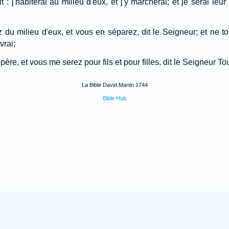
 : j'habiterai au milieu d'eux, et j'y marcherai; et je serai leur
z du milieu d'eux, et vous en séparez, dit le Seigneur; et ne
vrai;
père, et vous me serez pour fils et pour filles, dit le Seigneur To
La Bible David Martin 1744
Bible Hub