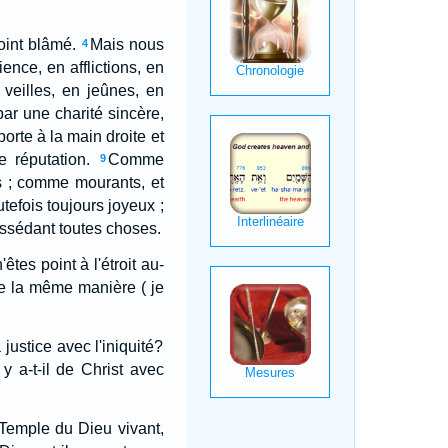
oint blâmé.
Mais nous
4
nce, en afflictions, en
 veilles, en jeûnes, en
par une charité sincère,
porte à la main droite et
e réputation.
Comme
9
us ; comme mourants, et
tefois toujours joyeux ;
ossédant toutes choses.
êtes point à l'étroit au-
de la même manière ( je
justice avec l'iniquité?
y a-t-il de Christ avec
 Temple du Dieu vivant,