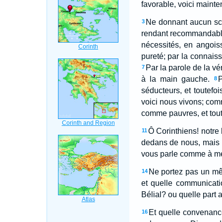
favorable, voici mainten
Ne donnant aucun scan
3
rendant recommandables
nécessités, en angois
pureté; par la connaiss
Par la parole de la vé
7
à la main gauche.
P
8
séducteurs, et toutefo
voici nous vivons; comm
comme pauvres, et toute
Ô Corinthiens! notre 
11
dedans de nous, mais vo
vous parle comme à mes
Ne portez pas un même
14
et quelle communicatio
Bélial? ou quelle part a
Et quelle convenance
16