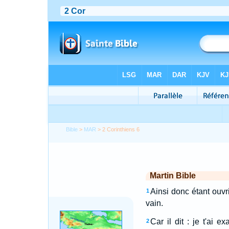
Bible
>
MAR
> 2 Corinthiens 6
Martin Bible
Ainsi donc étant ouvr
1
vain.
Car il dit : je t'ai 
2