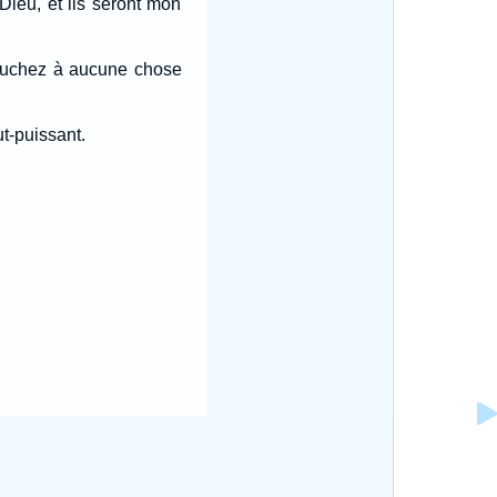
 Dieu, et ils seront mon
 touchez à aucune chose
ut-puissant.