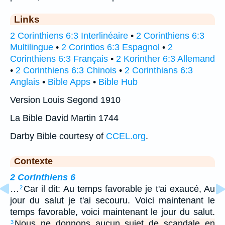
Links
2 Corinthiens 6:3 Interlinéaire
•
2 Corinthiens 6:3
Multilingue
•
2 Corintios 6:3 Espagnol
•
2
Corinthiens 6:3 Français
•
2 Korinther 6:3 Allemand
•
2 Corinthiens 6:3 Chinois
•
2 Corinthians 6:3
Anglais
•
Bible Apps
•
Bible Hub
Version Louis Segond 1910
La Bible David Martin 1744
Darby Bible courtesy of
CCEL.org
.
Contexte
2 Corinthiens 6
…
Car il dit: Au temps favorable je t'ai exaucé, Au
2
jour du salut je t'ai secouru. Voici maintenant le
temps favorable, voici maintenant le jour du salut.
Nous ne donnons aucun sujet de scandale en
3