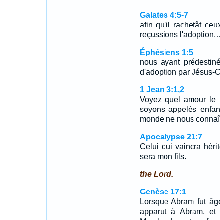
Galates 4:5-7
afin qu'il rachetât ceu
reçussions l'adoption.
Éphésiens 1:5
nous ayant prédestin
d'adoption par Jésus-Ch
1 Jean 3:1,2
Voyez quel amour le 
soyons appelés enfan
monde ne nous connaît 
Apocalypse 21:7
Celui qui vaincra hérit
sera mon fils.
the Lord.
Genèse 17:1
Lorsque Abram fut âgé 
apparut à Abram, et l