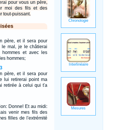
erai pour vous un père,
r moi des fils et des
ur tout-puissant.
isées
n père, et il sera pour
t le mal, je le châtierai
s hommes et avec les
 des hommes;
3
n père, et il sera pour
e lui retirerai point ma
 retirée à celui qui t'a
rion: Donne! Et au midi:
Fais venir mes fils des
es filles de l'extrémité