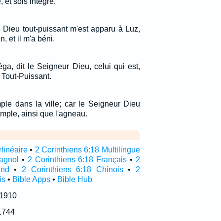
et sois intègre.
 Dieu tout-puissant m'est apparu à Luz,
 et il m'a béni.
éga, dit le Seigneur Dieu, celui qui est,
le Tout-Puissant.
ple dans la ville; car le Seigneur Dieu
emple, ainsi que l'agneau.
rlinéaire
•
2 Corinthiens 6:18 Multilingue
pagnol
•
2 Corinthiens 6:18 Français
•
2
and
•
2 Corinthiens 6:18 Chinois
•
2
is
•
Bible Apps
•
Bible Hub
 1910
1744