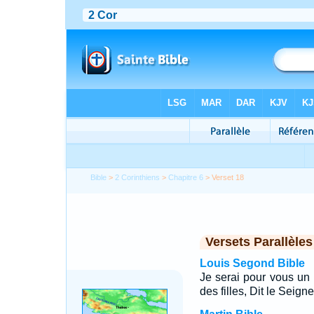
Bible
>
2 Corinthiens
>
Chapitre 6
> Verset 18
Versets Parallèles
Louis Segond Bible
Je serai pour vous un 
des filles, Dit le Seign