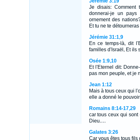
Jérémie 3:19
Je disais: Comment t
donnerai-je un pays 
ornement des nations?
Et tu ne te détourneras
Jérémie 31:1,9
En ce temps-là, dit l'
familles d'Israël, Et i
Osée 1:9,10
Et l'Eternel dit: Donn
pas mon peuple, et je 
Jean 1:12
Mais à tous ceux qui l'
elle a donné le pouvoir
Romains 8:14-17,29
car tous ceux qui sont 
Dieu.…
Galates 3:26
Car vous êtes tous fils 