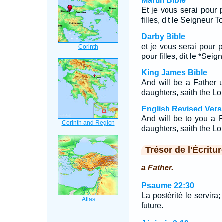
Martin Bible
Et je vous serai pour 
filles, dit le Seigneur T
Darby Bible
et je vous serai pour p
pour filles, dit le *Seig
King James Bible
And will be a Father 
daughters, saith the Lo
English Revised Vers
And will be to you a 
daughters, saith the Lo
Trésor de l'Écritur
a Father.
Psaume 22:30
La postérité le servira
future.