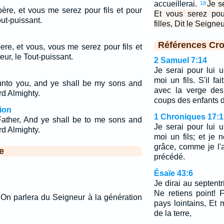
accueillerai.
Je s
18
père, et vous me serez pour fils et pour
Et vous serez pou
out-puissant.
filles, Dit le Seigne
Références Cro
ere, et vous, vous me serez pour fils et
neur, le Tout-puissant.
2 Samuel 7:14
Je serai pour lui u
moi un fils. S'il fai
unto you, and ye shall be my sons and
avec la verge de
rd Almighty.
coups des enfants
ion
1 Chroniques 17:1
Father, And ye shall be to me sons and
Je serai pour lui u
rd Almighty.
moi un fils; et je n
grâce, comme je l'ai
e
précédé.
Ésaïe 43:6
Je dirai au septent
Ne retiens point! 
; On parlera du Seigneur à la génération
pays lointains, Et m
de la terre,