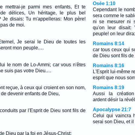
Osée 1:10
e mettrai-je parmi mes enfants, Et te
Cependant le nombr
de délices, Un héritage, le plus bel
sera comme le sable
 Je disais: Tu m'appelleras: Mon père!
ni se mesurer ni 
 pas de moi.
qu'on leur disait
peuple! on leur dira
Eternel, Je serai le Dieu de toutes les
Romains 8:14
ls seront mon peuple.…
car tous ceux qui so
de Dieu sont fils de
e-lui le nom de Lo-Ammi; car vous n'êtes
Romains 8:16
ne suis pas votre Dieu.…
L'Esprit lui-même 
esprit que nous so
ont reçue, à ceux qui croient en son nom,
Romains 8:19
 de devenir enfants de Dieu,
Aussi la création
ardent désir la révél
Apocalypse 21:7
conduits par l'Esprit de Dieu sont fils de
Celui qui vaincra 
serai son Dieu, et il
de Dieu par la foi en Jésus-Christ;