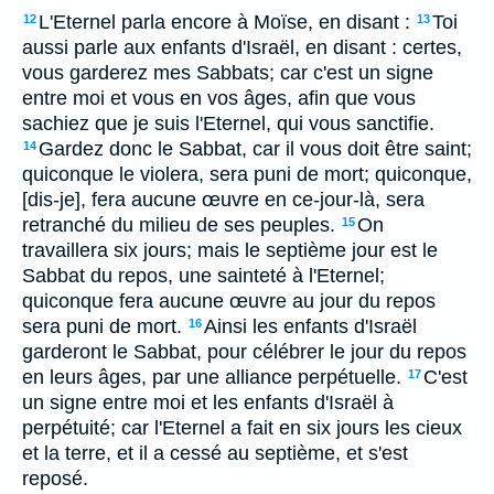
L'Eternel parla encore à Moïse, en disant :
Toi
12
13
aussi parle aux enfants d'Israël, en disant : certes,
vous garderez mes Sabbats; car c'est un signe
entre moi et vous en vos âges, afin que vous
sachiez que je suis l'Eternel, qui vous sanctifie.
Gardez donc le Sabbat, car il vous doit être saint;
14
quiconque le violera, sera puni de mort; quiconque,
[dis-je], fera aucune œuvre en ce-jour-là, sera
retranché du milieu de ses peuples.
On
15
travaillera six jours; mais le septième jour est le
Sabbat du repos, une sainteté à l'Eternel;
quiconque fera aucune œuvre au jour du repos
sera puni de mort.
Ainsi les enfants d'Israël
16
garderont le Sabbat, pour célébrer le jour du repos
en leurs âges, par une alliance perpétuelle.
C'est
17
un signe entre moi et les enfants d'Israël à
perpétuité; car l'Eternel a fait en six jours les cieux
et la terre, et il a cessé au septième, et s'est
reposé.