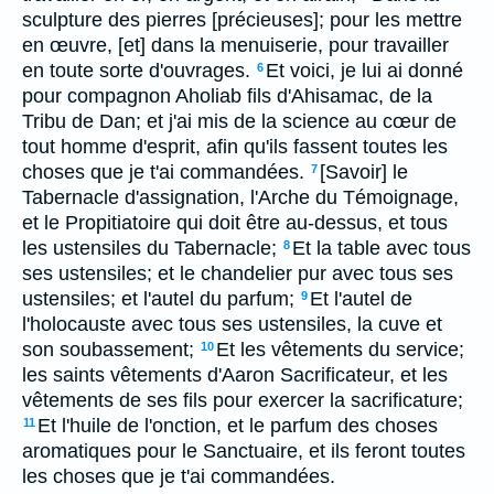
sculpture des pierres [précieuses]; pour les mettre
en œuvre, [et] dans la menuiserie, pour travailler
en toute sorte d'ouvrages.
Et voici, je lui ai donné
6
pour compagnon Aholiab fils d'Ahisamac, de la
Tribu de Dan; et j'ai mis de la science au cœur de
tout homme d'esprit, afin qu'ils fassent toutes les
choses que je t'ai commandées.
[Savoir] le
7
Tabernacle d'assignation, l'Arche du Témoignage,
et le Propitiatoire qui doit être au-dessus, et tous
les ustensiles du Tabernacle;
Et la table avec tous
8
ses ustensiles; et le chandelier pur avec tous ses
ustensiles; et l'autel du parfum;
Et l'autel de
9
l'holocauste avec tous ses ustensiles, la cuve et
son soubassement;
Et les vêtements du service;
10
les saints vêtements d'Aaron Sacrificateur, et les
vêtements de ses fils pour exercer la sacrificature;
Et l'huile de l'onction, et le parfum des choses
11
aromatiques pour le Sanctuaire, et ils feront toutes
les choses que je t'ai commandées.