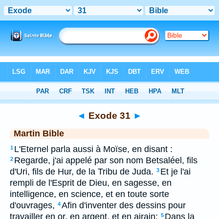
Bible
>
MAR
> Exode 31
◄
Exode 31
►
Martin Bible
L'Eternel parla aussi à Moïse, en disant :
1
Regarde, j'ai appelé par son nom Betsaléel, fils
2
d'Uri, fils de Hur, de la Tribu de Juda.
Et je l'ai
3
rempli de l'Esprit de Dieu, en sagesse, en
intelligence, en science, et en toute sorte
d'ouvrages,
Afin d'inventer des dessins pour
4
travailler en or, en argent, et en airain;
Dans la
5