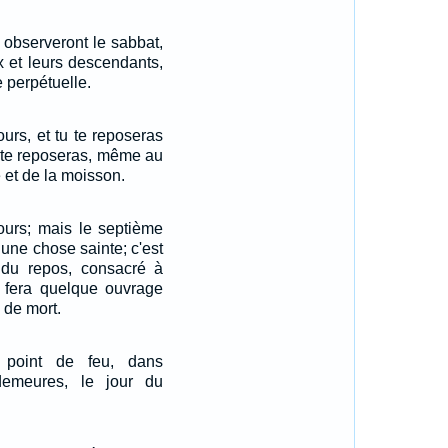
l observeront le sabbat,
x et leurs descendants,
 perpétuelle.
jours, et tu te reposeras
u te reposeras, même au
et de la moisson.
jours; mais le septième
 une chose sainte; c'est
r du repos, consacré à
ui fera quelque ouvrage
i de mort.
 point de feu, dans
emeures, le jour du