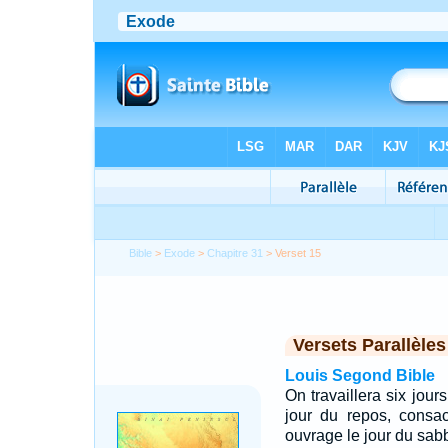
Bible
>
Exode
>
Chapitre 31
> Verset 15
Versets Parallèles
Louis Segond Bible
On travaillera six jour
jour du repos, consac
ouvrage le jour du sabb