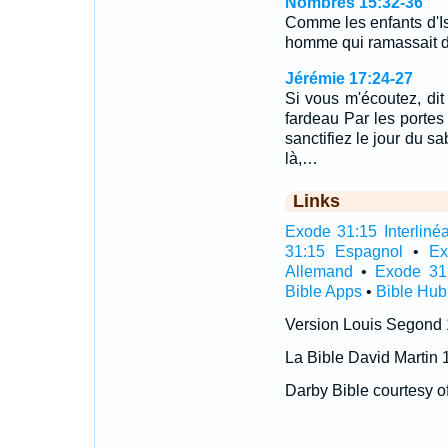
Nombres 15:32-36
Comme les enfants d'Isr
homme qui ramassait d
Jérémie 17:24-27
Si vous m'écoutez, dit 
fardeau Par les portes 
sanctifiez le jour du s
là,…
Links
Exode 31:15 Interlinéa
31:15 Espagnol
•
Ex
Allemand
•
Exode 31
Bible Apps
•
Bible Hub
Version Louis Segond
La Bible David Martin 
Darby Bible courtesy o