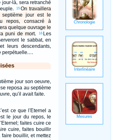
jour-là, sera retranché
peuple.
On travaillera
15
e septième jour est le
du repos, consacré à
 fera quelque ouvrage le
ra puni de mort.
Les
16
serveront le sabbat, en
 et leurs descendants,
 perpétuelle.…
isées
tième jour son oeuvre,
 il se reposa au septième
vre, qu'il avait faite.
C'est ce que l'Eternel a
t le jour du repos, le
Eternel; faites cuire ce
e cuire, faites bouillir
aire bouillir, et mettez