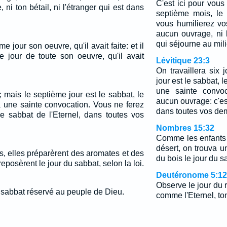
C'est ici pour vous
e, ni ton bétail, ni l'étranger qui est dans
septième mois, le
vous humilierez v
aucun ouvrage, ni l
qui séjourne au mil
 jour son oeuvre, qu'il avait faite: et il
 jour de toute son oeuvre, qu'il avait
Lévitique 23:3
On travaillera six 
jour est le sabbat, l
une sainte convoc
s; mais le septième jour est le sabbat, le
aucun ouvrage: c'est
ra une sainte convocation. Vous ne ferez
dans toutes vos de
le sabbat de l'Eternel, dans toutes vos
Nombres 15:32
Comme les enfants d
désert, on trouva 
es, elles préparèrent des aromates et des
du bois le jour du s
eposèrent le jour du sabbat, selon la loi.
Deutéronome 5:12
Observe le jour du r
e sabbat réservé au peuple de Dieu.
comme l'Eternel, ton