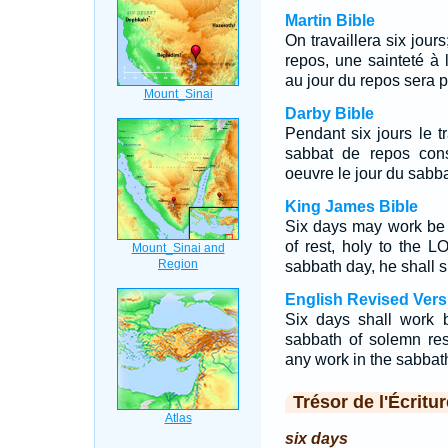
Martin Bible
On travaillera six jour
repos, une sainteté à
au jour du repos sera p
Darby Bible
Pendant six jours le tr
sabbat de repos cons
oeuvre le jour du sabba
King James Bible
Six days may work be 
of rest, holy to the
sabbath day, he shall s
English Revised Vers
Six days shall work 
sabbath of solemn re
any work in the sabbath
Trésor de l'Écritur
six days