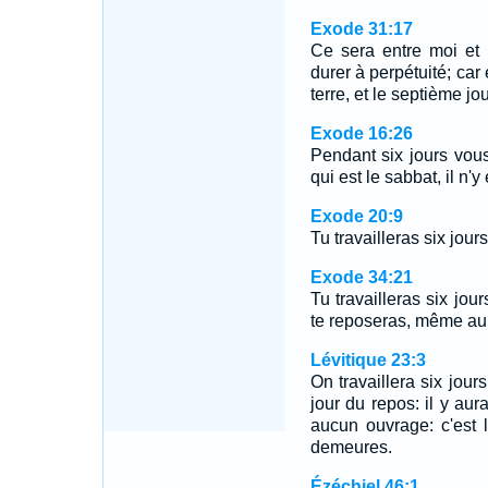
Exode 31:17
Ce sera entre moi et 
durer à perpétuité; car e
terre, et le septième jo
Exode 16:26
Pendant six jours vou
qui est le sabbat, il n'y
Exode 20:9
Tu travailleras six jours
Exode 34:21
Tu travailleras six jour
te reposeras, même au 
Lévitique 23:3
On travaillera six jour
jour du repos: il y au
aucun ouvrage: c'est 
demeures.
Ézéchiel 46:1