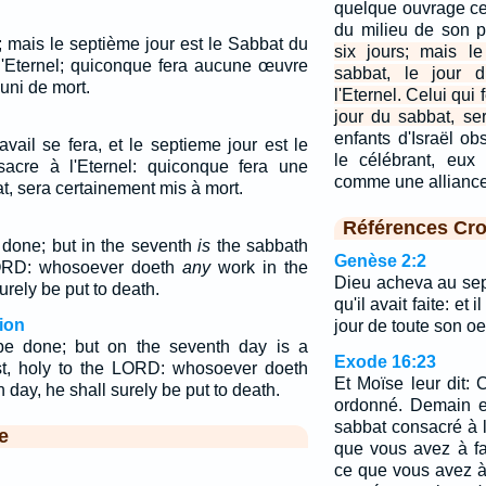
quelque ouvrage ce 
du milieu de son 
s; mais le septième jour est le Sabbat du
six jours; mais l
 l'Eternel; quiconque fera aucune œuvre
sabbat, le jour 
uni de mort.
l'Eternel. Celui qui
jour du sabbat, se
enfants d'Israël ob
avail se fera, et le septieme jour est le
le célébrant, eux
acre à l'Eternel: quiconque fera une
comme une alliance
t, sera certainement mis à mort.
Références Cro
done; but in the seventh
is
the sabbath
Genèse 2:2
 LORD: whosoever doeth
any
work in the
Dieu acheva au sep
urely be put to death.
qu'il avait faite: et
ion
jour de toute son oeu
be done; but on the seventh day is a
Exode 16:23
st, holy to the LORD: whosoever doeth
Et Moïse leur dit: 
 day, he shall surely be put to death.
ordonné. Demain es
sabbat consacré à l'
e
que vous avez à fair
ce que vous avez à f