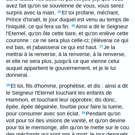
avez fait qu'on se souvienne de vous, vous serez
surpris avec la main.
Et toi profane, méchant,
25
Prince d'Israël, le jour duquel est venu au temps de
l'iniquité, ce qui fera sa fin.
Ainsi a dit le Seigneur
26
l'Eternel, qu'on ôte cette tiare, et qu'on enlève cette
couronne : ce ne sera plus celle-ci; j'élèverai ce qui
est bas, et j'abaisserai ce qui est haut.
Je la
27
mettrai à la renverse, à la renverse, à la renverse,
et elle ne sera plus, jusqu'à ce que vienne celui
auquel appartient le gouvernement, et je le lui
donnerai.
Et toi, fils d'homme, prophétise, et dis : ainsi a dit
28
le Seigneur l'Eternel touchant les enfants de
Hammon, et touchant leur opprobre; dis donc,
épée, épée dégainée, fourbie pour faire la tuerie,
pour consumer avec son éclat.
Pendant qu'on
29
voit pour toi des visions de vanité, et qu'on devine
pour toi le mensonge, afin qu'on te mette sur le cou
des méchants qui sont mis à mort; le jour desquels