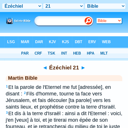
Bible
>
MAR
> Ézéchiel 21
◄
Ézéchiel 21
►
Martin Bible
Et la parole de l'Eternel me fut [adressée], en
1
disant :
Fils d'homme, tourne ta face vers
2
Jérusalem, et fais découler [ta parole] vers les
saints lieux, et prophétise contre la terre d'Israël.
Et dis à la terre d'Israël : ainsi a dit l'Eternel : voici,
3
j'en [veux] à toi, et je tirerai mon épée de son
fourreau, et je retrancherai du milieu de toi le juste