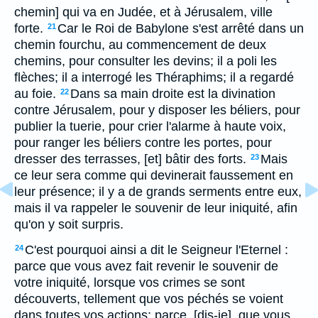
chemin] qui va en Judée, et à Jérusalem, ville
forte.
Car le Roi de Babylone s'est arrêté dans un
21
chemin fourchu, au commencement de deux
chemins, pour consulter les devins; il a poli les
flèches; il a interrogé les Théraphims; il a regardé
au foie.
Dans sa main droite est la divination
22
contre Jérusalem, pour y disposer les béliers, pour
publier la tuerie, pour crier l'alarme à haute voix,
pour ranger les béliers contre les portes, pour
dresser des terrasses, [et] bâtir des forts.
Mais
23
ce leur sera comme qui devinerait faussement en
leur présence; il y a de grands serments entre eux,
mais il va rappeler le souvenir de leur iniquité, afin
qu'on y soit surpris.
C'est pourquoi ainsi a dit le Seigneur l'Eternel :
24
parce que vous avez fait revenir le souvenir de
votre iniquité, lorsque vos crimes se sont
découverts, tellement que vos péchés se voient
dans toutes vos actions; parce, [dis-je], que vous