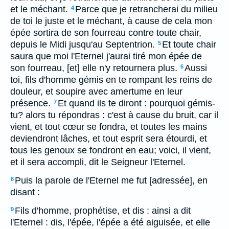
et le méchant.
Parce que je retrancherai du milieu
4
de toi le juste et le méchant, à cause de cela mon
épée sortira de son fourreau contre toute chair,
depuis le Midi jusqu'au Septentrion.
Et toute chair
5
saura que moi l'Eternel j'aurai tiré mon épée de
son fourreau, [et] elle n'y retournera plus.
Aussi
6
toi, fils d'homme gémis en te rompant les reins de
douleur, et soupire avec amertume en leur
présence.
Et quand ils te diront : pourquoi gémis-
7
tu? alors tu répondras : c'est à cause du bruit, car il
vient, et tout cœur se fondra, et toutes les mains
deviendront lâches, et tout esprit sera étourdi, et
tous les genoux se fondront en eau; voici, il vient,
et il sera accompli, dit le Seigneur l'Eternel.
Puis la parole de l'Eternel me fut [adressée], en
8
disant :
Fils d'homme, prophétise, et dis : ainsi a dit
9
l'Eternel : dis, l'épée, l'épée a été aiguisée, et elle