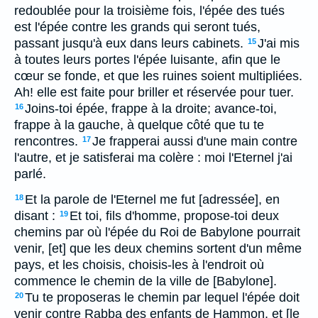
redoublée pour la troisième fois, l'épée des tués
est l'épée contre les grands qui seront tués,
passant jusqu'à eux dans leurs cabinets.
J'ai mis
15
à toutes leurs portes l'épée luisante, afin que le
cœur se fonde, et que les ruines soient multipliées.
Ah! elle est faite pour briller et réservée pour tuer.
Joins-toi épée, frappe à la droite; avance-toi,
16
frappe à la gauche, à quelque côté que tu te
rencontres.
Je frapperai aussi d'une main contre
17
l'autre, et je satisferai ma colère : moi l'Eternel j'ai
parlé.
Et la parole de l'Eternel me fut [adressée], en
18
disant :
Et toi, fils d'homme, propose-toi deux
19
chemins par où l'épée du Roi de Babylone pourrait
venir, [et] que les deux chemins sortent d'un même
pays, et les choisis, choisis-les à l'endroit où
commence le chemin de la ville de [Babylone].
Tu te proposeras le chemin par lequel l'épée doit
20
venir contre Rabba des enfants de Hammon, et [le