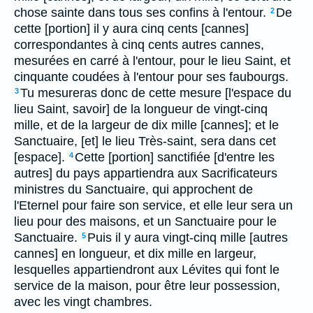
chose sainte dans tous ses confins à l'entour.
De
2
cette [portion] il y aura cinq cents [cannes]
correspondantes à cinq cents autres cannes,
mesurées en carré à l'entour, pour le lieu Saint, et
cinquante coudées à l'entour pour ses faubourgs.
Tu mesureras donc de cette mesure [l'espace du
3
lieu Saint, savoir] de la longueur de vingt-cinq
mille, et de la largeur de dix mille [cannes]; et le
Sanctuaire, [et] le lieu Très-saint, sera dans cet
[espace].
Cette [portion] sanctifiée [d'entre les
4
autres] du pays appartiendra aux Sacrificateurs
ministres du Sanctuaire, qui approchent de
l'Eternel pour faire son service, et elle leur sera un
lieu pour des maisons, et un Sanctuaire pour le
Sanctuaire.
Puis il y aura vingt-cinq mille [autres
5
cannes] en longueur, et dix mille en largeur,
lesquelles appartiendront aux Lévites qui font le
service de la maison, pour être leur possession,
avec les vingt chambres.