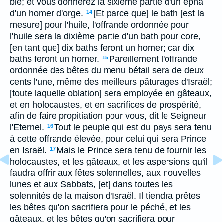
blé; et vous donnerez la sixième partie d'un épha
d'un homer d'orge.
[Et parce que] le bath [est la
14
mesure] pour l'huile, l'offrande ordonnée pour
l'huile sera la dixième partie d'un bath pour core,
[en tant que] dix baths feront un homer; car dix
baths feront un homer.
Pareillement l'offrande
15
ordonnée des bêtes du menu bétail sera de deux
cents l'une, même des meilleurs pâturages d'Israël;
[toute laquelle oblation] sera employée en gâteaux,
et en holocaustes, et en sacrifices de prospérité,
afin de faire propitiation pour vous, dit le Seigneur
l'Eternel.
Tout le peuple qui est du pays sera tenu
16
à cette offrande élevée, pour celui qui sera Prince
en Israël.
Mais le Prince sera tenu de fournir les
17
holocaustes, et les gâteaux, et les aspersions qu'il
faudra offrir aux fêtes solennelles, aux nouvelles
lunes et aux Sabbats, [et] dans toutes les
solennités de la maison d'Israël. Il tiendra prêtes
les bêtes qu'on sacrifiera pour le péché, et les
gâteaux, et les bêtes qu'on sacrifiera pour