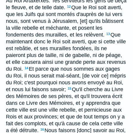
Au Roi Artaxerxes. Tes serviteurs les gens de deçà
le fleuve, et de telle date.
Que le Roi soit averti,
12
que les Juifs qui sont montés d'auprès de lui vers
nous, sont venus à Jérusalem, [et] qu'ils bâtissent
la ville rebelle et méchante, et posent les
fondements des murailles, et les relèvent.
Que
13
maintenant donc le Roi soit averti, que si cette ville
est rebâtie, et ses murailles fondées, ils ne
paieront plus de taille, ni de gabelle, ni de péage,
et elle causera ainsi une grande perte aux revenus
du Roi.
Et parce que nous sommes aux gages
14
du Roi, il nous serait mal-séant, [de voir ce] mépris
du Roi; c'est pourquoi nous avons envoyé au Roi,
et nous lui faisons savoir;
Qu'il cherche au Livre
15
des Mémoires de ses pères, et qu'il trouvera écrit
dans ce Livre des Mémoires, et y apprendra que
cette ville est une ville rebelle, et pernicieuse aux
Rois et aux provinces; et que de tout temps on y a
fait des complots, et qu'à cause de cela cette ville
a été détruite.
Nous faisons [donc] savoir au Roi,
16