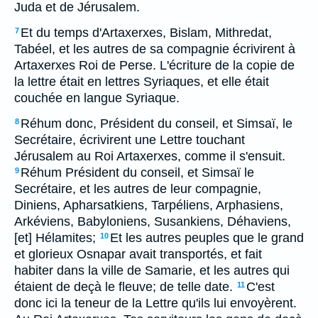
Juda et de Jérusalem.
Et du temps d'Artaxerxes, Bislam, Mithredat,
7
Tabéel, et les autres de sa compagnie écrivirent à
Artaxerxes Roi de Perse. L'écriture de la copie de
la lettre était en lettres Syriaques, et elle était
couchée en langue Syriaque.
Réhum donc, Président du conseil, et Simsaï, le
8
Secrétaire, écrivirent une Lettre touchant
Jérusalem au Roi Artaxerxes, comme il s'ensuit.
Réhum Président du conseil, et Simsaï le
9
Secrétaire, et les autres de leur compagnie,
Diniens, Apharsatkiens, Tarpéliens, Arphasiens,
Arkéviens, Babyloniens, Susankiens, Déhaviens,
[et] Hélamites;
Et les autres peuples que le grand
10
et glorieux Osnapar avait transportés, et fait
habiter dans la ville de Samarie, et les autres qui
étaient de deçà le fleuve; de telle date.
C'est
11
donc ici la teneur de la Lettre qu'ils lui envoyèrent.