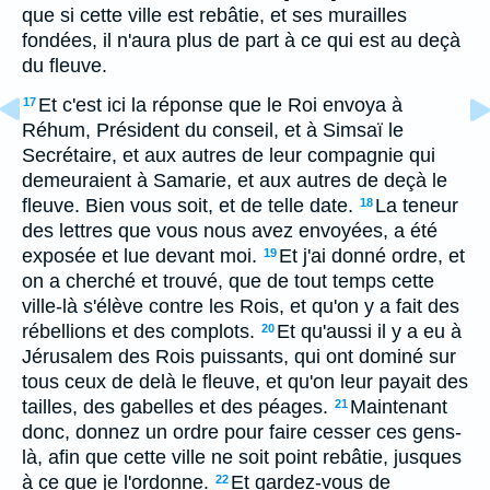
que si cette ville est rebâtie, et ses murailles
fondées, il n'aura plus de part à ce qui est au deçà
du fleuve.
Et c'est ici la réponse que le Roi envoya à
17
Réhum, Président du conseil, et à Simsaï le
Secrétaire, et aux autres de leur compagnie qui
demeuraient à Samarie, et aux autres de deçà le
fleuve. Bien vous soit, et de telle date.
La teneur
18
des lettres que vous nous avez envoyées, a été
exposée et lue devant moi.
Et j'ai donné ordre, et
19
on a cherché et trouvé, que de tout temps cette
ville-là s'élève contre les Rois, et qu'on y a fait des
rébellions et des complots.
Et qu'aussi il y a eu à
20
Jérusalem des Rois puissants, qui ont dominé sur
tous ceux de delà le fleuve, et qu'on leur payait des
tailles, des gabelles et des péages.
Maintenant
21
donc, donnez un ordre pour faire cesser ces gens-
là, afin que cette ville ne soit point rebâtie, jusques
à ce que je l'ordonne.
Et gardez-vous de
22