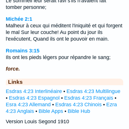
Le sommeil leur serait ravi s'ils n'avaient fait
tomber personne;
Michée 2:1
Malheur à ceux qui méditent l'iniquité et qui forgent
le mal Sur leur couche! Au point du jour ils
l'exécutent, Quand ils ont le pouvoir en main.
Romains 3:15
Ils ont les pieds légers pour répandre le sang;
force.
Links
Esdras 4:23 Interlinéaire
•
Esdras 4:23 Multilingue
•
Esdras 4:23 Espagnol
•
Esdras 4:23 Français
•
Esra 4:23 Allemand
•
Esdras 4:23 Chinois
•
Ezra
4:23 Anglais
•
Bible Apps
•
Bible Hub
Version Louis Segond 1910