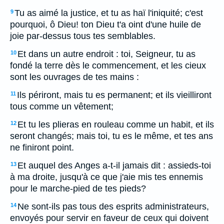
Tu as aimé la justice, et tu as haï l'iniquité; c'est
9
pourquoi, ô Dieu! ton Dieu t'a oint d'une huile de
joie par-dessus tous tes semblables.
Et dans un autre endroit : toi, Seigneur, tu as
10
fondé la terre dès le commencement, et les cieux
sont les ouvrages de tes mains :
Ils périront, mais tu es permanent; et ils vieilliront
11
tous comme un vêtement;
Et tu les plieras en rouleau comme un habit, et ils
12
seront changés; mais toi, tu es le même, et tes ans
ne finiront point.
Et auquel des Anges a-t-il jamais dit : assieds-toi
13
à ma droite, jusqu'à ce que j'aie mis tes ennemis
pour le marche-pied de tes pieds?
Ne sont-ils pas tous des esprits administrateurs,
14
envoyés pour servir en faveur de ceux qui doivent