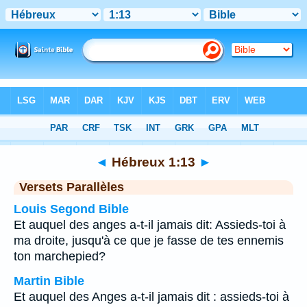
Bible
>
Hébreux
>
Chapitre 1
> Verset 13
◄
Hébreux 1:13
►
Versets Parallèles
Louis Segond Bible
Et auquel des anges a-t-il jamais dit: Assieds-toi à
ma droite, jusqu'à ce que je fasse de tes ennemis
ton marchepied?
Martin Bible
Et auquel des Anges a-t-il jamais dit : assieds-toi à