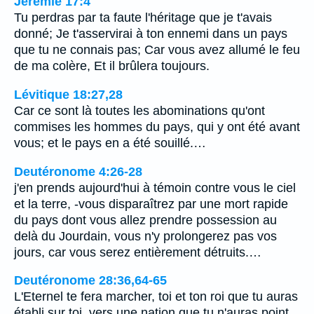
Jérémie 17:4
Tu perdras par ta faute l'héritage que je t'avais
donné; Je t'asservirai à ton ennemi dans un pays
que tu ne connais pas; Car vous avez allumé le feu
de ma colère, Et il brûlera toujours.
Lévitique 18:27,28
Car ce sont là toutes les abominations qu'ont
commises les hommes du pays, qui y ont été avant
vous; et le pays en a été souillé.…
Deutéronome 4:26-28
j'en prends aujourd'hui à témoin contre vous le ciel
et la terre, -vous disparaîtrez par une mort rapide
du pays dont vous allez prendre possession au
delà du Jourdain, vous n'y prolongerez pas vos
jours, car vous serez entièrement détruits.…
Deutéronome 28:36,64-65
L'Eternel te fera marcher, toi et ton roi que tu auras
établi sur toi, vers une nation que tu n'auras point