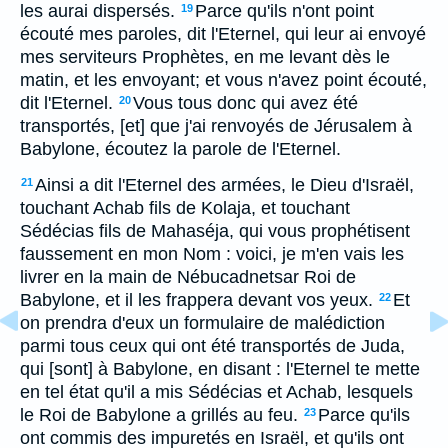
les aurai dispersés.
Parce qu'ils n'ont point
19
écouté mes paroles, dit l'Eternel, qui leur ai envoyé
mes serviteurs Prophètes, en me levant dès le
matin, et les envoyant; et vous n'avez point écouté,
dit l'Eternel.
Vous tous donc qui avez été
20
transportés, [et] que j'ai renvoyés de Jérusalem à
Babylone, écoutez la parole de l'Eternel.
Ainsi a dit l'Eternel des armées, le Dieu d'Israël,
21
touchant Achab fils de Kolaja, et touchant
Sédécias fils de Mahaséja, qui vous prophétisent
faussement en mon Nom : voici, je m'en vais les
livrer en la main de Nébucadnetsar Roi de
Babylone, et il les frappera devant vos yeux.
Et
22
on prendra d'eux un formulaire de malédiction
parmi tous ceux qui ont été transportés de Juda,
qui [sont] à Babylone, en disant : l'Eternel te mette
en tel état qu'il a mis Sédécias et Achab, lesquels
le Roi de Babylone a grillés au feu.
Parce qu'ils
23
ont commis des impuretés en Israël, et qu'ils ont