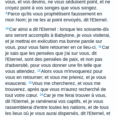
vous, et vos devins, ne vous séduisent point, et ne
croyez point à vos songes que vous songez.
Parce qu'ils vous prophétisent faussement en
9
mon Nom; je ne les ai point envoyés, dit l'Eternel.
Car ainsi a dit l'Eternel : lorsque les soixante-dix
10
ans seront accomplis à Babylone, je vous visiterai,
et je mettrai en exécution ma bonne parole sur
vous, pour vous faire retourner en ce lieu-ci.
Car
11
je sais que les pensées que j'ai sur vous, dit
l'Eternel, sont des pensées de paix, et non pas
d'adversité, pour vous donner une fin telle que
vous attendez.
Alors vous m'invoquerez pour
12
vous en retourner; et vous me prierez, et je vous
exaucerai.
Vous me chercherez, et vous me
13
trouverez, après que vous m'aurez recherché de
tout votre cœur.
Car je me ferai trouver à vous,
14
dit l'Eternel, je ramènerai vos captifs, et je vous
rassemblerai d'entre toutes les nations, et de tous
les lieux où je vous aurai dispersés, dit l'Eternel, et