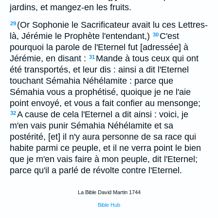
jardins, et mangez-en les fruits.
(Or Sophonie le Sacrificateur avait lu ces Lettres-
29
là, Jérémie le Prophète l'entendant,)
C'est
30
pourquoi la parole de l'Eternel fut [adressée] à
Jérémie, en disant :
Mande à tous ceux qui ont
31
été transportés, et leur dis : ainsi a dit l'Eternel
touchant Sémahia Néhélamite : parce que
Sémahia vous a prophétisé, quoique je ne l'aie
point envoyé, et vous a fait confier au mensonge;
A cause de cela l'Eternel a dit ainsi : voici, je
32
m'en vais punir Sémahia Néhélamite et sa
postérité, [et] il n'y aura personne de sa race qui
habite parmi ce peuple, et il ne verra point le bien
que je m'en vais faire à mon peuple, dit l'Eternel;
parce qu'il a parlé de révolte contre l'Eternel.
La Bible David Martin 1744
Bible Hub