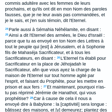
commis adultère avec les femmes de leurs
prochains, et qu'ils ont dit en mon Nom des paroles
fausses, que je ne leur avais pas commandées, et
je le sais, et j'en suis témoin, dit l'Eternel.
Parle aussi à Sémahia Néhélamite, en disant :
24
Ainsi a dit l'Eternel des armées, le Dieu d'Israël :
25
parce que tu as envoyé en ton Nom des Lettres à
tout le peuple qui [est] à Jérusalem, et à Sophonie
fils de Mahaséja Sacrificateur, et à tous les
Sacrificateurs, en disant :
L'Eternel t'a établi pour
26
Sacrificateur en la place de Jéhojadah le
Sacrificateur, afin que vous ayez la charge de la
maison de l'Eternel sur tout homme agité par
l'esprit, et faisant du Prophète, pour les mettre en
prison et aux fers :
Et maintenant, pourquoi n'as-
27
tu pas réprimé Jérémie de Hanathot, qui vous
prophétise?
Car à cause de cela il nous a
28
envoyé dire à Babylone : la [captivité] sera longue :
bâtissez des maisons, et [y] demeurez; plantez des