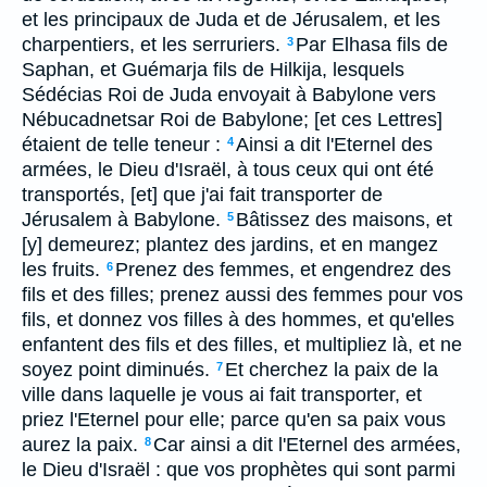
et les principaux de Juda et de Jérusalem, et les
charpentiers, et les serruriers.
Par Elhasa fils de
3
Saphan, et Guémarja fils de Hilkija, lesquels
Sédécias Roi de Juda envoyait à Babylone vers
Nébucadnetsar Roi de Babylone; [et ces Lettres]
étaient de telle teneur :
Ainsi a dit l'Eternel des
4
armées, le Dieu d'Israël, à tous ceux qui ont été
transportés, [et] que j'ai fait transporter de
Jérusalem à Babylone.
Bâtissez des maisons, et
5
[y] demeurez; plantez des jardins, et en mangez
les fruits.
Prenez des femmes, et engendrez des
6
fils et des filles; prenez aussi des femmes pour vos
fils, et donnez vos filles à des hommes, et qu'elles
enfantent des fils et des filles, et multipliez là, et ne
soyez point diminués.
Et cherchez la paix de la
7
ville dans laquelle je vous ai fait transporter, et
priez l'Eternel pour elle; parce qu'en sa paix vous
aurez la paix.
Car ainsi a dit l'Eternel des armées,
8
le Dieu d'Israël : que vos prophètes qui sont parmi