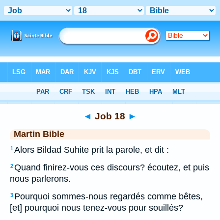
Bible
>
MAR
> Job 18
◄
Job 18
►
Martin Bible
Alors Bildad Suhite prit la parole, et dit :
1
Quand finirez-vous ces discours? écoutez, et puis
2
nous parlerons.
Pourquoi sommes-nous regardés comme bêtes,
3
[et] pourquoi nous tenez-vous pour souillés?