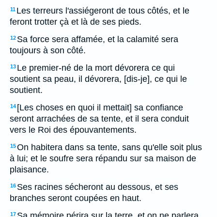
Les terreurs l'assiégeront de tous côtés, et le
11
feront trotter çà et là de ses pieds.
Sa force sera affamée, et la calamité sera
12
toujours à son côté.
Le premier-né de la mort dévorera ce qui
13
soutient sa peau, il dévorera, [dis-je], ce qui le
soutient.
[Les choses en quoi il mettait] sa confiance
14
seront arrachées de sa tente, et il sera conduit
vers le Roi des épouvantements.
On habitera dans sa tente, sans qu'elle soit plus
15
à lui; et le soufre sera répandu sur sa maison de
plaisance.
Ses racines sécheront au dessous, et ses
16
branches seront coupées en haut.
Sa mémoire périra sur la terre, et on ne parlera
17