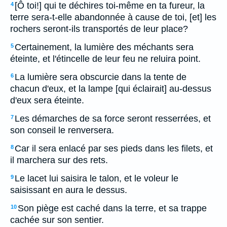
[Ô toi!] qui te déchires toi-même en ta fureur, la
4
terre sera-t-elle abandonnée à cause de toi, [et] les
rochers seront-ils transportés de leur place?
Certainement, la lumière des méchants sera
5
éteinte, et l'étincelle de leur feu ne reluira point.
La lumière sera obscurcie dans la tente de
6
chacun d'eux, et la lampe [qui éclairait] au-dessus
d'eux sera éteinte.
Les démarches de sa force seront resserrées, et
7
son conseil le renversera.
Car il sera enlacé par ses pieds dans les filets, et
8
il marchera sur des rets.
Le lacet lui saisira le talon, et le voleur le
9
saisissant en aura le dessus.
Son piège est caché dans la terre, et sa trappe
10
cachée sur son sentier.