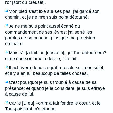
l'or [sort du creuset].
Mon pied s'est fixé sur ses pas; j'ai gardé son
11
chemin, et je ne m'en suis point détourné.
Je ne me suis point aussi écarté du
12
commandement de ses lèvres; j'ai serré les
paroles de sa bouche, plus que ma provision
ordinaire.
Mais s'il [a fait] un [dessein], qui l'en détournera?
13
et ce que son âme a désiré, il le fait.
Il achèvera donc ce qu'il a résolu sur mon sujet;
14
et il y a en lui beaucoup de telles choses.
C'est pourquoi je suis troublé à cause de sa
15
présence; et quand je le considère, je suis effrayé
à cause de lui.
Car le [Dieu] Fort m'a fait fondre le cœur, et le
16
Tout-puissant m'a étonné;