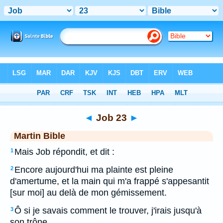
Bible
>
MAR
> Job 23
◄
Job 23
►
Martin Bible
Mais Job répondit, et dit :
1
Encore aujourd'hui ma plainte est pleine
2
d'amertume, et la main qui m'a frappé s'appesantit
[sur moi] au delà de mon gémissement.
Ô si je savais comment le trouver, j'irais jusqu'à
3
son trône.