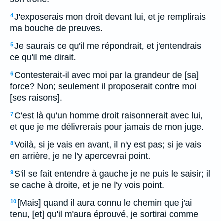
J'exposerais mon droit devant lui, et je remplirais
4
ma bouche de preuves.
Je saurais ce qu'il me répondrait, et j'entendrais
5
ce qu'il me dirait.
Contesterait-il avec moi par la grandeur de [sa]
6
force? Non; seulement il proposerait contre moi
[ses raisons].
C'est là qu'un homme droit raisonnerait avec lui,
7
et que je me délivrerais pour jamais de mon juge.
Voilà, si je vais en avant, il n'y est pas; si je vais
8
en arrière, je ne l'y apercevrai point.
S'il se fait entendre à gauche je ne puis le saisir; il
9
se cache à droite, et je ne l'y vois point.
[Mais] quand il aura connu le chemin que j'ai
10
tenu, [et] qu'il m'aura éprouvé, je sortirai comme