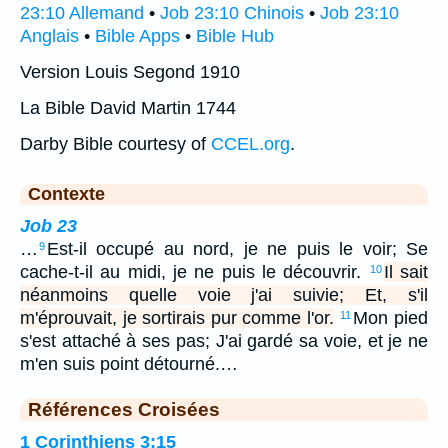
23:10 Allemand
•
Job 23:10 Chinois
•
Job 23:10
Anglais
•
Bible Apps
•
Bible Hub
Version Louis Segond 1910
La Bible David Martin 1744
Darby Bible courtesy of
CCEL.org
.
Contexte
Job 23
…
Est-il occupé au nord, je ne puis le voir; Se
9
cache-t-il au midi, je ne puis le découvrir.
Il sait
10
néanmoins quelle voie j'ai suivie; Et, s'il
m'éprouvait, je sortirais pur comme l'or.
Mon pied
11
s'est attaché à ses pas; J'ai gardé sa voie, et je ne
m'en suis point détourné.…
Références Croisées
1 Corinthiens 3:15