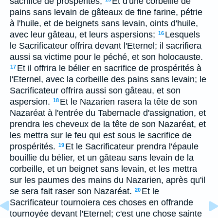
sacrifice de prospérités;
Et d'une corbeille de
pains sans levain de gâteaux de fine farine, pétrie
à l'huile, et de beignets sans levain, oints d'huile,
avec leur gâteau, et leurs aspersions;
Lesquels
16
le Sacrificateur offrira devant l'Eternel; il sacrifiera
aussi sa victime pour le péché, et son holocauste.
Et il offrira le bélier en sacrifice de prospérités à
17
l'Eternel, avec la corbeille des pains sans levain; le
Sacrificateur offrira aussi son gâteau, et son
aspersion.
Et le Nazarien rasera la tête de son
18
Nazaréat à l'entrée du Tabernacle d'assignation, et
prendra les cheveux de la tête de son Nazaréat, et
les mettra sur le feu qui est sous le sacrifice de
prospérités.
Et le Sacrificateur prendra l'épaule
19
bouillie du bélier, et un gâteau sans levain de la
corbeille, et un beignet sans levain, et les mettra
sur les paumes des mains du Nazarien, après qu'il
se sera fait raser son Nazaréat.
Et le
20
Sacrificateur tournoiera ces choses en offrande
tournoyée devant l'Eternel; c'est une chose sainte