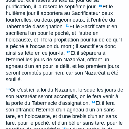
souillée, et il rasera sa tête au jour de sa
purification, il la rasera le septième jour.
Et le
10
huitième jour il apportera au Sacrificateur deux
tourterelles, ou deux pigeonneaux, à l'entrée du
Tabernacle d'assignation.
Et le Sacrificateur en
11
sacrifiera l'un pour le péché, et l'autre en
holocauste, et il fera propitiation pour lui de ce qu'il
a péché à l'occasion du mort ; il sanctifiera donc
ainsi sa tête en ce jour-là.
Et il séparera à
12
l'Eternel les jours de son Nazaréat, offrant un
agneau d'un an pour le délit, et les premiers jours
seront comptés pour rien; car son Nazaréat a été
souillé.
Or c'est ici la loi du Nazarien; lorsque les jours de
13
son Nazaréat seront accomplis, on le fera venir à
la porte du Tabernacle d'assignation.
Et il fera
14
son offrande l'Eternel d'un agneau d'un an sans
tare, en holocauste, et d'une brebis d'un an sans
tare, pour le péché, et d'un bélier sans tare, pour le
15