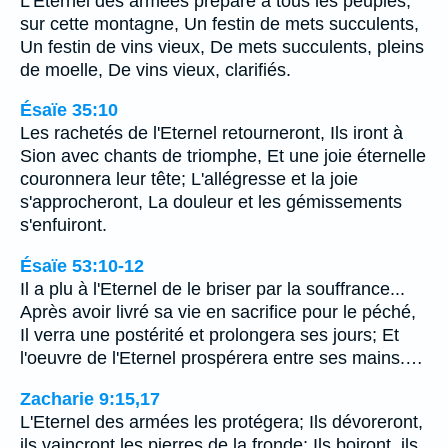
L'Eternel des armées prépare à tous les peuples,
sur cette montagne, Un festin de mets succulents,
Un festin de vins vieux, De mets succulents, pleins
de moelle, De vins vieux, clarifiés.
Ésaïe 35:10
Les rachetés de l'Eternel retourneront, Ils iront à
Sion avec chants de triomphe, Et une joie éternelle
couronnera leur tête; L'allégresse et la joie
s'approcheront, La douleur et les gémissements
s'enfuiront.
Ésaïe 53:10-12
Il a plu à l'Eternel de le briser par la souffrance...
Après avoir livré sa vie en sacrifice pour le péché,
Il verra une postérité et prolongera ses jours; Et
l'oeuvre de l'Eternel prospérera entre ses mains.…
Zacharie 9:15,17
L'Eternel des armées les protégera; Ils dévoreront,
ils vaincront les pierres de la fronde; Ils boiront, ils