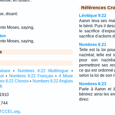
Moïse, en disant :
Références Cro
se, disant:
Lévitique 9:22
Aaron leva ses main
le bénit. Puis il des
nto Moses, saying,
le sacrifice d'expia
ion
sacrifice d'actions 
nto Moses, saying,
Nombres 6:21
Telle est la loi pou
e
naziréat; telle est 
pour son naziréa
permettront ses re
ce qui est ordonné p
néaire
•
Nombres 6:22 Multilingue
•
selon la loi de son 
ol
•
Nombres 6:22 Français
•
4 Mose
es 6:22 Chinois
•
Numbers 6:22 Anglais
Nombres 6:23
ub
Parle à Aaron et à
bénirez ainsi les en
 1910
direz:
1744
f
CCEL.org
.