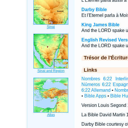
L'Eternel parla aussi à 
Darby Bible
Et l'Eternel parla à Moi
King James Bible
And the LORD spake u
English Revised Vers
And the LORD spake u
Trésor de l'Écritur
Links
Nombres 6:22 Interli
Números 6:22 Espagn
6:22 Allemand
•
Nombr
•
Bible Apps
•
Bible H
Version Louis Segond
La Bible David Martin 
Darby Bible courtesy o