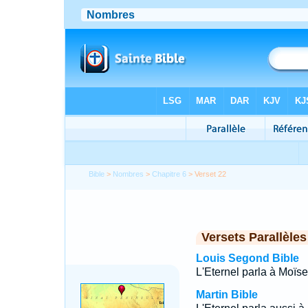
Bible
>
Nombres
>
Chapitre 6
> Verset 22
Versets Parallèles
Louis Segond Bible
L'Eternel parla à Moïse, 
Martin Bible