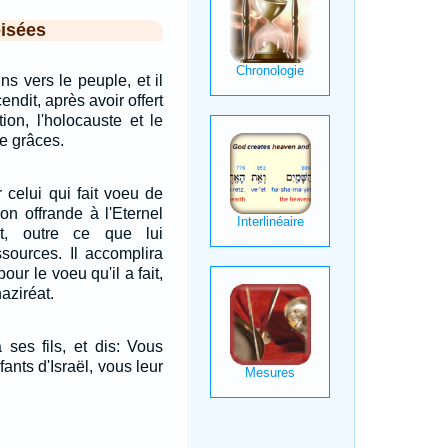
isées
s vers le peuple, et il
cendit, après avoir offert
tion, l'holocauste et le
de grâces.
r celui qui fait voeu de
son offrande à l'Eternel
t, outre ce que lui
ssources. Il accomplira
our le voeu qu'il a fait,
naziréat.
 ses fils, et dis: Vous
fants d'Israël, vous leur