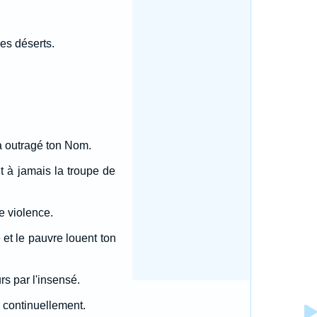
es déserts.
 a outragé ton Nom.
nt à jamais la troupe de
e violence.
é et le pauvre louent ton
rs par l'insensé.
e continuellement.