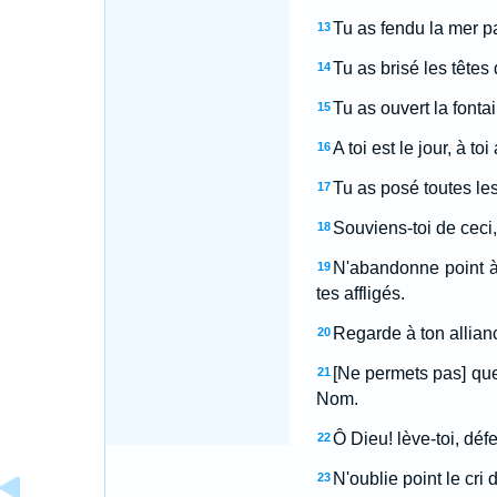
Tu as fendu la mer pa
13
Tu as brisé les têtes
14
Tu as ouvert la fontai
15
A toi est le jour, à toi
16
Tu as posé toutes les 
17
Souviens-toi de ceci
18
N'abandonne point à l
19
tes affligés.
Regarde à ton allianc
20
[Ne permets pas] que c
21
Nom.
Ô Dieu! lève-toi, défe
22
N'oublie point le cri
23