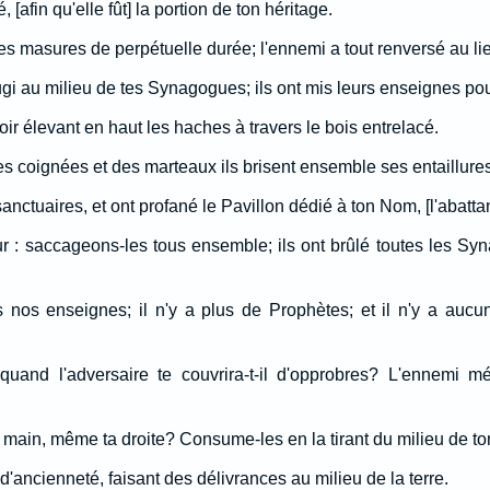
, [afin qu'elle fût] la portion de ton héritage.
es masures de perpétuelle durée; l'ennemi a tout renversé au lie
ugi au milieu de tes Synagogues; ils ont mis leurs enseignes po
oir élevant en haut les haches à travers le bois entrelacé.
s coignées et des marteaux ils brisent ensemble ses entaillures
sanctuaires, et ont profané le Pavillon dédié à ton Nom, [l'abattan
œur : saccageons-les tous ensemble; ils ont brûlé toutes les Sy
nos enseignes; il n'y a plus de Prophètes; et il n'y a auc
uand l'adversaire te couvrira-t-il d'opprobres? L'ennemi mé
a main, même ta droite? Consume-les en la tirant du milieu de to
'ancienneté, faisant des délivrances au milieu de la terre.