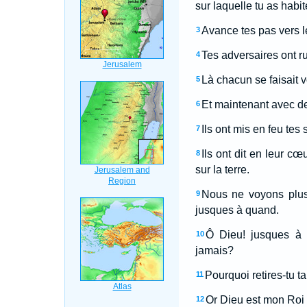
sur laquelle tu as habité
Avance tes pas vers l
3
Tes adversaires ont r
4
Là chacun se faisait v
5
Et maintenant avec de
6
Ils ont mis en feu tes 
7
Ils ont dit en leur c
8
sur la terre.
Nous ne voyons plus 
9
jusques à quand.
Ô Dieu! jusques à q
10
jamais?
Pourquoi retires-tu t
11
Or Dieu est mon Roi d
12