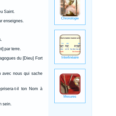
u Saint.
ur enseignes.
.
t] par terre.
nagogues du [Dieu] Fort
un avec nous qui sache
prisera-t-il ton Nom à
n sein.