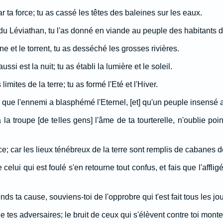
r ta force; tu as cassé les têtes des baleines sur les eaux.
 du Léviathan, tu l'as donné en viande au peuple des habitants d
ne et le torrent, tu as desséché les grosses rivières.
 aussi est la nuit; tu as établi la lumière et le soleil.
limites de la terre; tu as formé l'Eté et l'Hiver.
, que l'ennemi a blasphémé l'Eternel, [et] qu'un peuple insensé
a troupe [de telles gens] l'âme de ta tourterelle, n'oublie poi
e; car les lieux ténébreux de la terre sont remplis de cabanes d
elui qui est foulé s'en retourne tout confus, et fais que l'afflig
nds ta cause, souviens-toi de l'opprobre qui t'est fait tous les jou
 de tes adversaires; le bruit de ceux qui s'élèvent contre toi mont