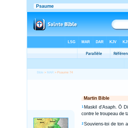
Bible
>
MAR
> Psaume 74
Martin Bible
Maskil d'Asaph. Ô Di
1
contre le troupeau de t
Souviens-toi de ton 
2