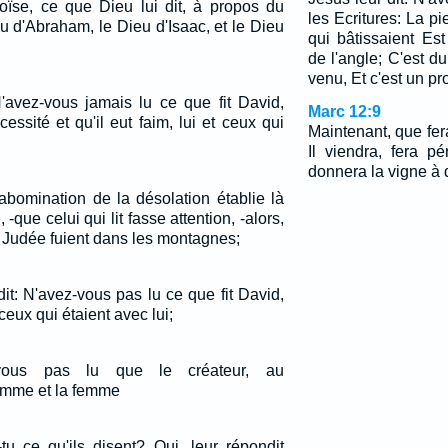
Moïse, ce que Dieu lui dit, à propos du
les Ecritures: La pi
u d'Abraham, le Dieu d'Isaac, et le Dieu
qui bâtissaient Es
de l'angle; C'est d
venu, Et c'est un p
N'avez-vous jamais lu ce que fit David,
Marc 12:9
cessité et qu'il eut faim, lui et ceux qui
Maintenant, que fer
Il viendra, fera pé
donnera la vigne à d
abomination de la désolation établie là
 -que celui qui lit fasse attention, -alors,
 Judée fuient dans les montagnes;
it: N'avez-vous pas lu ce que fit David,
t ceux qui étaient avec lui;
z-vous pas lu que le créateur, au
omme et la femme
-tu ce qu'ils disent? Oui, leur répondit