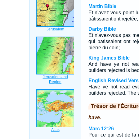
Martin Bible
Et n'avez-vous point l
bâtissaient ont rejetée
Darby Bible
Et n'avez-vous pas mem
qui batissaient ont re
pierre du coin;
King James Bible
And have ye not read
builders rejected is be
English Revised Vers
Have ye not read eve
builders rejected, The
Trésor de l'Écritur
have.
Marc 12:26
Pour ce qui est de la 