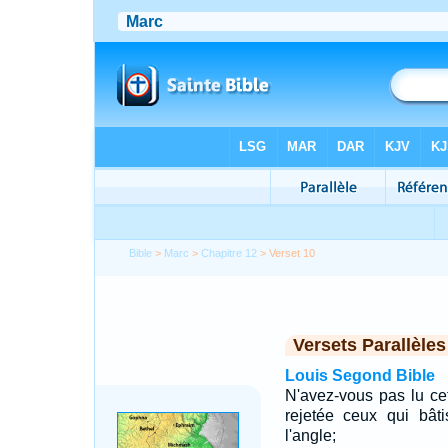
Bible
>
Marc
>
Chapitre 12
> Verset 10
Versets Parallèles
Louis Segond Bible
N'avez-vous pas lu cett
rejetée ceux qui bât
l'angle;