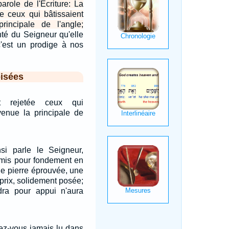
arole de l'Ecriture: La
ée ceux qui bâtissaient
incipale de l'angle;
nté du Seigneur qu'elle
c'est un prodige à nos
isées
t rejetée ceux qui
venue la principale de
nsi parle le Seigneur,
ai mis pour fondement en
ne pierre éprouvée, une
 prix, solidement posée;
dra pour appui n'aura
vez-vous jamais lu dans