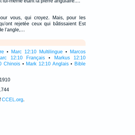
t lui-même étant la pierre angulaire.…
our vous, qui croyez. Mais, pour les
qu'ont rejetée ceux qui bâtissaient Est
de l'angle,…
re
•
Marc 12:10 Multilingue
•
Marcos
arc 12:10 Français
•
Markus 12:10
0 Chinois
•
Mark 12:10 Anglais
•
Bible
 1910
1744
f
CCEL.org
.