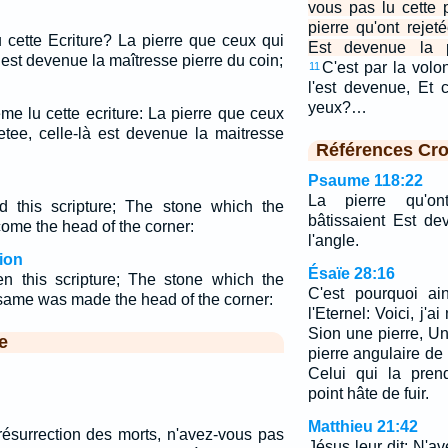
vous pas lu cette p
pierre qu'ont rejet
u cette Ecriture? La pierre que ceux qui
Est devenue la pr
, est devenue la maîtresse pierre du coin;
C'est par la volo
11
l'est devenue, Et 
yeux?…
e lu cette ecriture: La pierre que ceux
jetee, celle-là est devenue la maitresse
Références Cro
Psaume 118:22
La pierre qu'on
 this scripture; The stone which the
bâtissaient Est de
come the head of the corner:
l'angle.
ion
Ésaïe 28:16
n this scripture; The stone which the
C'est pourquoi ai
 same was made the head of the corner:
l'Eternel: Voici, j'
Sion une pierre, U
e
pierre angulaire de
Celui qui la pren
point hâte de fuir.
Matthieu 21:42
résurrection des morts, n'avez-vous pas
Jésus leur dit: N'a