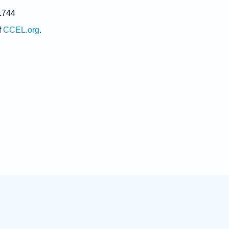
1744
f
CCEL.org
.