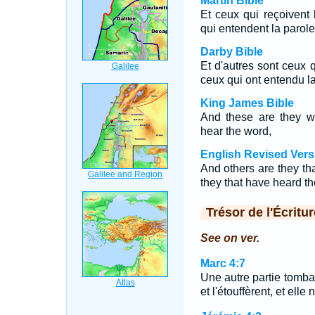
Martin Bible
Et ceux qui reçoivent
qui entendent la parole
Darby Bible
Et d'autres sont ceux 
ceux qui ont entendu la
King James Bible
And these are they w
hear the word,
English Revised Vers
And others are they th
they that have heard th
Trésor de l'Écritur
See on ver.
Marc 4:7
Une autre partie tomba
et l'étouffèrent, et elle