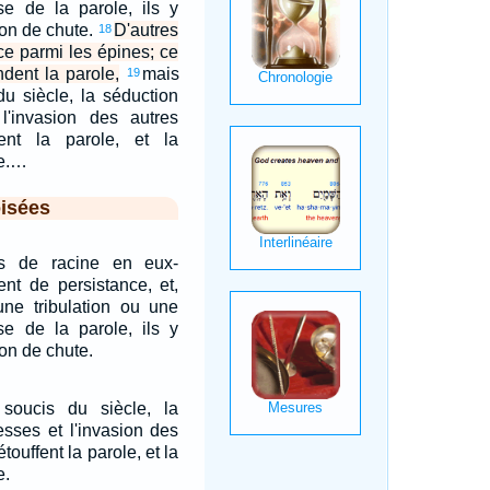
se de la parole, ils y
ion de chute.
D'autres
18
ce parmi les épines; ce
dent la parole,
mais
19
du siècle, la séduction
l'invasion des autres
ffent la parole, et la
se.…
isées
as de racine en eux-
nt de persistance, et,
une tribulation ou une
se de la parole, ils y
on de chute.
soucis du siècle, la
esses et l'invasion des
touffent la parole, et la
e.