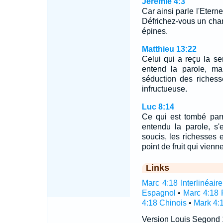
Jérémie 4:3
Car ainsi parle l'Eter
Défrichez-vous un cha
épines.
Matthieu 13:22
Celui qui a reçu la se
entend la parole, ma
séduction des richesse
infructueuse.
Luc 8:14
Ce qui est tombé parm
entendu la parole, s'e
soucis, les richesses et
point de fruit qui vienn
Links
Marc 4:18 Interlinéaire
Espagnol
•
Marc 4:18 
4:18 Chinois
•
Mark 4:
Version Louis Segond