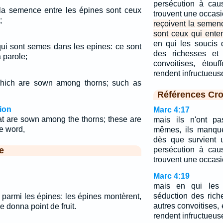
persécution à cau
 la semence entre les épines sont ceux
trouvent une occas
;
reçoivent la semen
sont ceux qui enten
en qui les soucis 
qui sont semes dans les epines: ce sont
des richesses et 
 parole;
convoitises, étou
rendent infructueu
hich are sown among thorns; such as
Références Cro
ion
Marc 4:17
at are sown among the thorns; these are
mais ils n'ont p
e word,
mêmes, ils manque
dès que survient 
e
persécution à cau
trouvent une occasi
Marc 4:19
mais en qui les 
séduction des rich
 parmi les épines: les épines montèrent,
autres convoitises, é
 ne donna point de fruit.
rendent infructueus