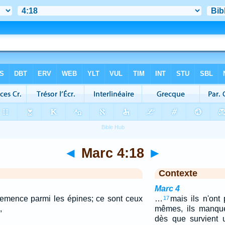
◄
Marc 4:18
►
Contexte
Marc 4
 semence parmi les épines; ce sont ceux
…
mais ils n'ont
17
,
mêmes, ils manque
dès que survient 