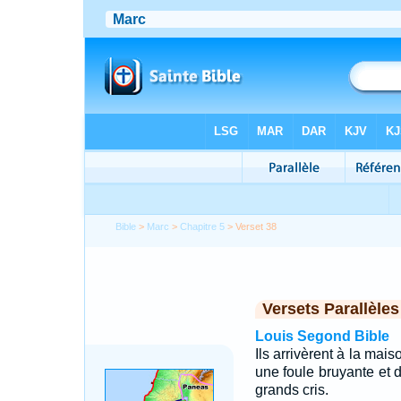
Bible
>
Marc
>
Chapitre 5
> Verset 38
Versets Parallèles
Louis Segond Bible
Ils arrivèrent à la mai
une foule bruyante et 
grands cris.