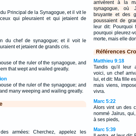
arrivèrent à la 
synagogue, où J
 du Principal de la Synagogue, et il vit le
bruyante et des g
, ceux qui pleuraient et qui jetaient de
poussaient de gran
leur dit: Pourquoi 
pourquoi pleurez-v
morte, mais elle do
on du chef de synagogue; et il voit le
uraient et jetaient de grands cris.
Références Cro
Matthieu 9:18
ouse of the ruler of the synagogue, and
Tandis qu'il leur 
hem that wept and wailed greatly.
voici, un chef arri
ion
lui, et dit: Ma fille e
ouse of the ruler of the synagogue; and
mais viens, impose
 and many weeping and wailing greatly.
vivra.
Marc 5:22
e
Alors vint un des 
nommé Jaïrus, qui, 
à ses pieds,
Marc 5:39
l des armées: Cherchez, appelez les
Il entra, et leur dit