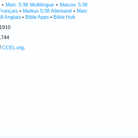
•
Marc 5:38 Multilingue
•
Marcos 5:38
Français
•
Markus 5:38 Allemand
•
Marc
38 Anglais
•
Bible Apps
•
Bible Hub
 1910
1744
f
CCEL.org
.