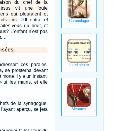
maison du chef de la
ésus vit une foule
ens qui pleuraient et
ds cris.
Il entra, et
39
faites-vous du bruit, et
ous? L'enfant n'est pas
rt.…
isées
adressait ces paroles,
va, se prosterna devant
st morte il y a un instant;
-lui les mains, et elle
chefs de la synagogue,
l'ayant aperçu, se jeta
: Pourquoi faites-vous du