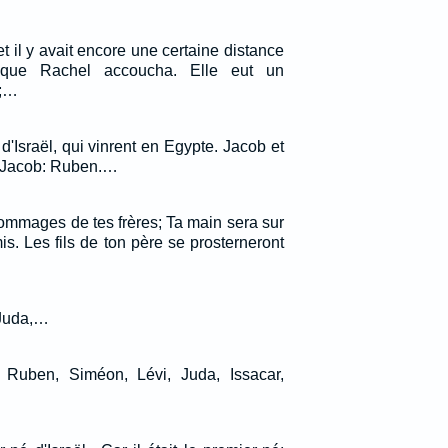
 et il y avait encore une certaine distance
rsque Rachel accoucha. Elle eut un
e;…
 d'Israël, qui vinrent en Egypte. Jacob et
e Jacob: Ruben.…
hommages de tes frères; Ta main sera sur
s. Les fils de ton père se prosterneront
 Juda,…
ël. Ruben, Siméon, Lévi, Juda, Issacar,