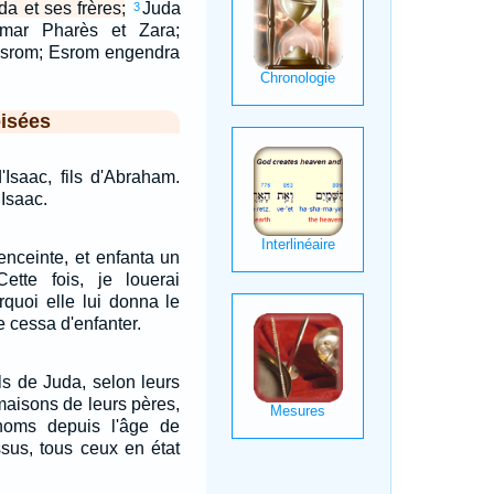
a et ses frères;
Juda
3
mar Pharès et Zara;
srom; Esrom engendra
isées
d'Isaac, fils d'Abraham.
Isaac.
enceinte, et enfanta un
 Cette fois, je louerai
urquoi elle lui donna le
e cessa d'enfanter.
ils de Juda, selon leurs
 maisons de leurs pères,
noms depuis l'âge de
ssus, tous ceux en état