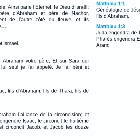
Matthieu 1:1
le: Ainsi parle l'Eternel, le Dieu d'Israël:
Généalogie de Jésus
père d'Abraham et père de Nachor,
fils d'Abraham.
ent de l'autre côté du fleuve, et ils
ux.…
Matthieu 1:3
Juda engendra de 
Pharès engendra E
t Ismaël.
Aram;
r Abraham votre père, Et sur Sara qui
ui seul je l'ai appelé, Je l'ai béni et
aac, fils d'Abraham, fils de Thara, fils de
aham l'alliance de la circoncision; et
engendré Isaac, le circoncit le huitième
et circoncit Jacob, et Jacob les douze