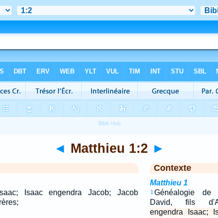
◄
Matthieu 1:2
►
Contexte
Matthieu 1
saac; Isaac engendra Jacob; Jacob
Généalogie de J
1
rères;
David, fils d
engendra Isaac; I