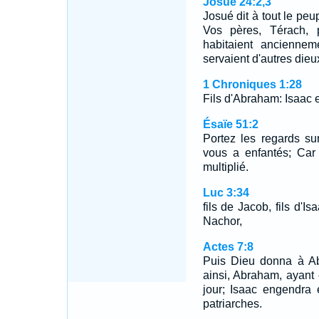
Josué 24:2,3
Josué dit à tout le peup
Vos pères, Térach, 
habitaient anciennem
servaient d'autres die
1 Chroniques 1:28
Fils d'Abraham: Isaac e
Ésaïe 51:2
Portez les regards su
vous a enfantés; Car l
multiplié.
Luc 3:34
fils de Jacob, fils d'Is
Nachor,
Actes 7:8
Puis Dieu donna à Abr
ainsi, Abraham, ayant 
jour; Isaac engendra 
patriarches.