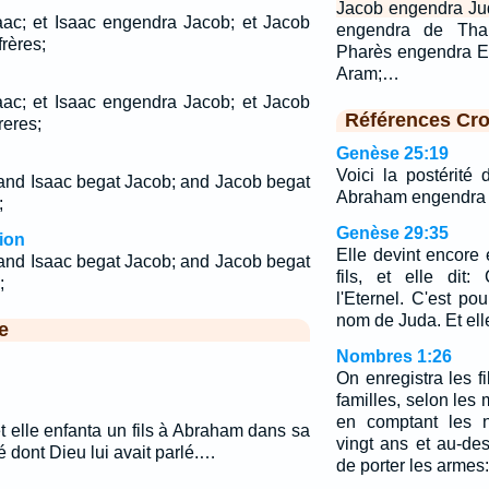
Jacob engendra Jud
ac; et Isaac engendra Jacob; et Jacob
engendra de Tha
rères;
Pharès engendra E
Aram;…
ac; et Isaac engendra Jacob; et Jacob
Références Cro
reres;
Genèse 25:19
Voici la postérité 
and Isaac begat Jacob; and Jacob begat
Abraham engendra 
;
Genèse 29:35
ion
Elle devint encore 
and Isaac begat Jacob; and Jacob begat
fils, et elle dit:
;
l'Eternel. C'est po
nom de Juda. Et ell
e
Nombres 1:26
On enregistra les f
familles, selon les
en comptant les 
t elle enfanta un fils à Abraham dans sa
vingt ans et au-de
é dont Dieu lui avait parlé.…
de porter les armes: