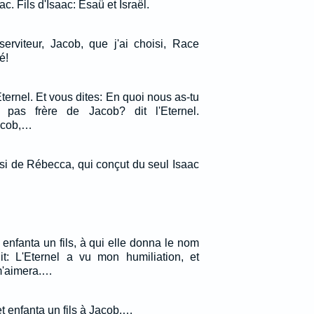
 Fils d'Isaac: Esaü et Israël.
serviteur, Jacob, que j'ai choisi, Race
é!
Eternel. Et vous dites: En quoi nous as-tu
 pas frère de Jacob? dit l'Eternel.
acob,…
ainsi de Rébecca, qui conçut du seul Isaac
 enfanta un fils, à qui elle donna le nom
t: L'Eternel a vu mon humiliation, et
m'aimera.…
et enfanta un fils à Jacob.…