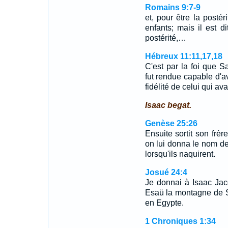
Romains 9:7-9
et, pour être la posté
enfants; mais il est 
postérité,…
Hébreux 11:11,17,18
C'est par la foi que 
fut rendue capable d'av
fidélité de celui qui av
Isaac begat.
Genèse 25:26
Ensuite sortit son frèr
on lui donna le nom de
lorsqu'ils naquirent.
Josué 24:4
Je donnai à Isaac Jac
Esaü la montagne de Sé
en Egypte.
1 Chroniques 1:34