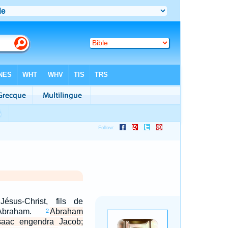
ésus-Christ, fils de
'Abraham.
Abraham
2
saac engendra Jacob;