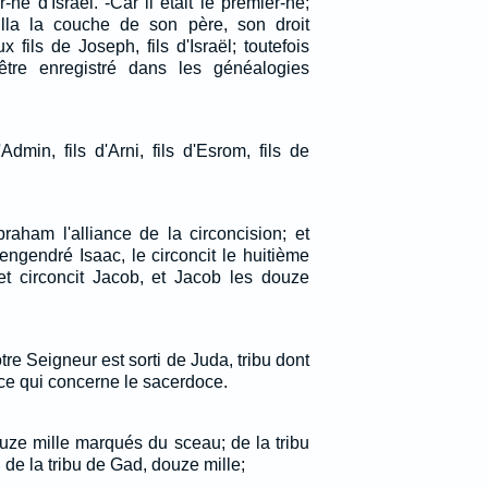
né d'Israël. -Car il était le premier-né;
illa la couche de son père, son droit
 fils de Joseph, fils d'Israël; toutefois
tre enregistré dans les généalogies
'Admin, fils d'Arni, fils d'Esrom, fils de
aham l'alliance de la circoncision; et
engendré Isaac, le circoncit le huitième
et circoncit Jacob, et Jacob les douze
otre Seigneur est sorti de Juda, tribu dont
 ce qui concerne le sacerdoce.
ouze mille marqués du sceau; de la tribu
de la tribu de Gad, douze mille;