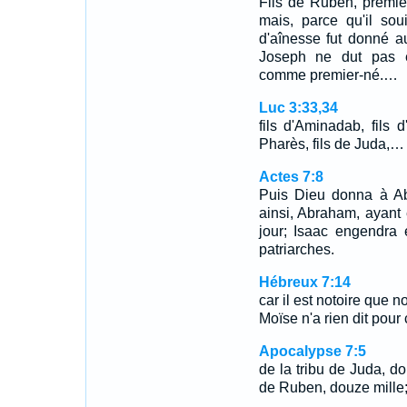
Fils de Ruben, premier-
mais, parce qu'il sou
d'aînesse fut donné aux
Joseph ne dut pas ê
comme premier-né.…
Luc 3:33,34
fils d'Aminadab, fils d
Pharès, fils de Juda,…
Actes 7:8
Puis Dieu donna à Abr
ainsi, Abraham, ayant 
jour; Isaac engendra 
patriarches.
Hébreux 7:14
car il est notoire que n
Moïse n'a rien dit pour
Apocalypse 7:5
de la tribu de Juda, d
de Ruben, douze mille; 