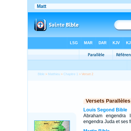
Bible
>
Matthieu
>
Chapitre 1
> Verset 2
Versets Parallèles
Louis Segond Bible
Abraham engendra I
engendra Juda et ses f