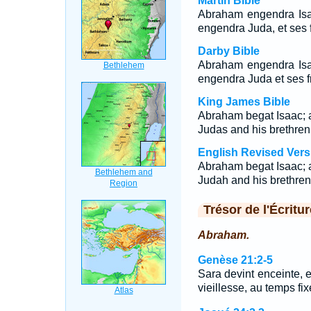
Martin Bible
Abraham engendra Isa
engendra Juda, et ses f
Darby Bible
Abraham engendra Isa
engendra Juda et ses f
King James Bible
Abraham begat Isaac; 
Judas and his brethren
English Revised Vers
Abraham begat Isaac; 
Judah and his brethren
Trésor de l'Écritur
Abraham.
Genèse 21:2-5
Sara devint enceinte, e
vieillesse, au temps fix