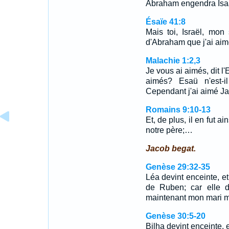
Abraham engendra Isaac.
Ésaïe 41:8
Mais toi, Israël, mon 
d'Abraham que j'ai aim
Malachie 1:2,3
Je vous ai aimés, dit l'
aimés? Esaü n'est-il
Cependant j'ai aimé J
Romains 9:10-13
Et, de plus, il en fut 
notre père;…
Jacob begat.
Genèse 29:32-35
Léa devint enceinte, et
de Ruben; car elle di
maintenant mon mari 
Genèse 30:5-20
Bilha devint enceinte, 