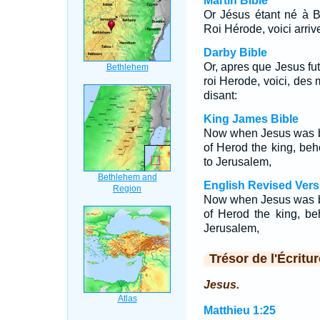
Martin Bible
Or Jésus étant né à B
Roi Hérode, voici arri
Darby Bible
Or, apres que Jesus fu
roi Herode, voici, des 
disant:
King James Bible
Now when Jesus was bo
of Herod the king, be
to Jerusalem,
English Revised Vers
Now when Jesus was bo
of Herod the king, b
Jerusalem,
Trésor de l'Écritur
Jesus.
Matthieu 1:25