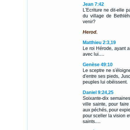
Jean 7:42
L'Ecriture ne dit-elle 
du village de Bethléh
venir?
Herod.
Matthieu 2:3,19
Le roi Hérode, ayant ap
avec lui.…
Genèse 49:10
Le sceptre ne s'éloign
d'entre ses pieds, Jus
peuples lui obéissent.
Daniel 9:24,25
Soixante-dix semaines 
ville sainte, pour fair
aux péchés, pour expier 
pour sceller la vision e
saints.…