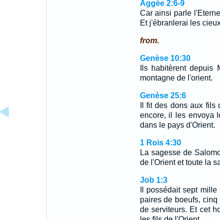
Aggée 2:6-9
Car ainsi parle l'Eter
Et j'ébranlerai les cieu
from.
Genèse 10:30
Ils habitèrent depuis
montagne de l'orient.
Genèse 25:6
Il fit des dons aux fils
encore, il les envoya l
dans le pays d'Orient.
1 Rois 4:30
La sagesse de Salomon
de l'Orient et toute la
Job 1:3
Il possédait sept mille
paires de boeufs, cinq
de serviteurs. Et cet 
les fils de l'Orient.