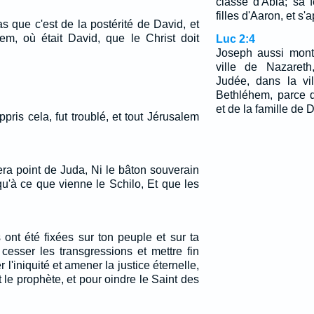
classe d'Abia; sa 
filles d'Aaron, et s'
pas que c'est de la postérité de David, et
em, où était David, que le Christ doit
Luc 2:4
Joseph aussi mont
ville de Nazaret
Judée, dans la vi
Bethléhem, parce q
et de la famille de 
pris cela, fut troublé, et tout Jérusalem
era point de Juda, Ni le bâton souverain
qu'à ce que vienne le Schilo, Et que les
ont été fixées sur ton peuple et sur ta
e cesser les transgressions et mettre fin
l'iniquité et amener la justice éternelle,
t le prophète, et pour oindre le Saint des