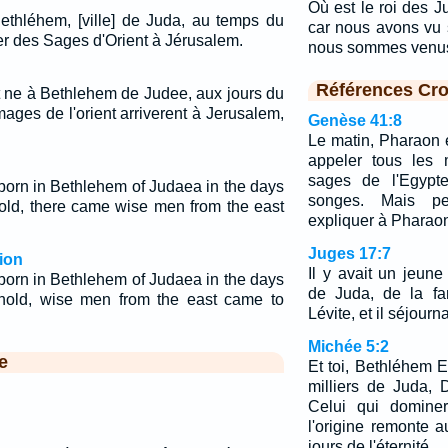
Où est le roi des Ju
ethléhem, [ville] de Juda, au temps du
car nous avons vu s
ver des Sages d'Orient à Jérusalem.
nous sommes venus
Références Cro
t ne à Bethlehem de Judee, aux jours du
mages de l'orient arriverent à Jerusalem,
Genèse 41:8
Le matin, Pharaon eut
appeler tous les 
sages de l'Egypte
rn in Bethlehem of Judaea in the days
songes. Mais p
hold, there came wise men from the east
expliquer à Pharao
Juges 17:7
ion
Il y avait un jeu
rn in Bethlehem of Judaea in the days
de Juda, de la fam
ehold, wise men from the east came to
Lévite, et il séjourna
Michée 5:2
e
Et toi, Bethléhem E
milliers de Juda, 
Celui qui dominer
l'origine remonte 
jours de l'éternité.