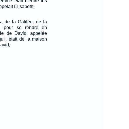
femme était d'entre les
appelait Elisabeth.
a de la Galilée, de la
h, pour se rendre en
lle de David, appelée
u'il était de la maison
David,