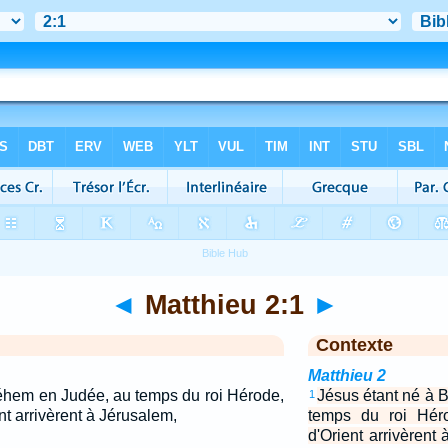
◄
Matthieu 2:1
►
Contexte
Matthieu 2
léhem en Judée, au temps du roi Hérode,
Jésus étant né à 
1
t arrivèrent à Jérusalem,
temps du roi Hér
d'Orient arrivèrent