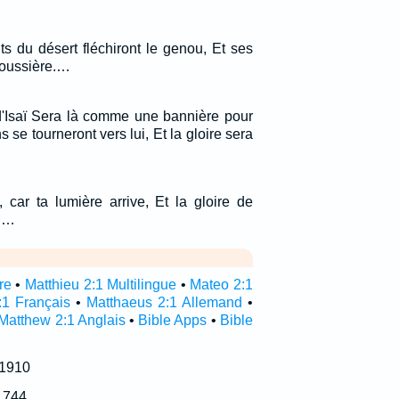
ts du désert fléchiront le genou, Et ses
poussière.…
 d'Isaï Sera là comme une bannière pour
 se tourneront vers lui, Et la gloire sera
, car ta lumière arrive, Et la gloire de
i.…
re
•
Matthieu 2:1 Multilingue
•
Mateo 2:1
:1 Français
•
Matthaeus 2:1 Allemand
•
Matthew 2:1 Anglais
•
Bible Apps
•
Bible
 1910
1744