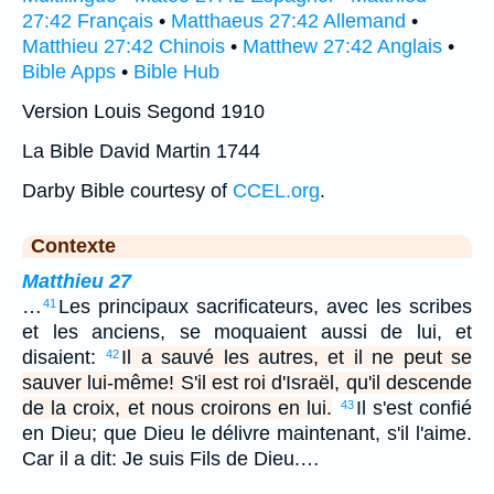
27:42 Français
•
Matthaeus 27:42 Allemand
•
Matthieu 27:42 Chinois
•
Matthew 27:42 Anglais
•
Bible Apps
•
Bible Hub
Version Louis Segond 1910
La Bible David Martin 1744
Darby Bible courtesy of
CCEL.org
.
Contexte
Matthieu 27
…
Les principaux sacrificateurs, avec les scribes
41
et les anciens, se moquaient aussi de lui, et
disaient:
Il a sauvé les autres, et il ne peut se
42
sauver lui-même! S'il est roi d'Israël, qu'il descende
de la croix, et nous croirons en lui.
Il s'est confié
43
en Dieu; que Dieu le délivre maintenant, s'il l'aime.
Car il a dit: Je suis Fils de Dieu.…